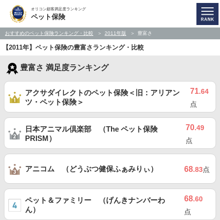
オリコン顧客満足度ランキング
ペット保険
おすすめのペット保険ランキング・比較
2011年版
豊富さ
【2011年】ペット保険の豊富さランキング・比較
豊富さ 満足度ランキング
71
.64
アクサダイレクトのペット保険＜旧：アリアン
ツ・ペット保険＞
点
70
.49
日本アニマル倶楽部 （The ペット保険
PRISM）
点
アニコム （どうぶつ健保ふぁみりぃ）
68
.83
点
68
.60
ペット＆ファミリー （げんきナンバーわ
ん）
点