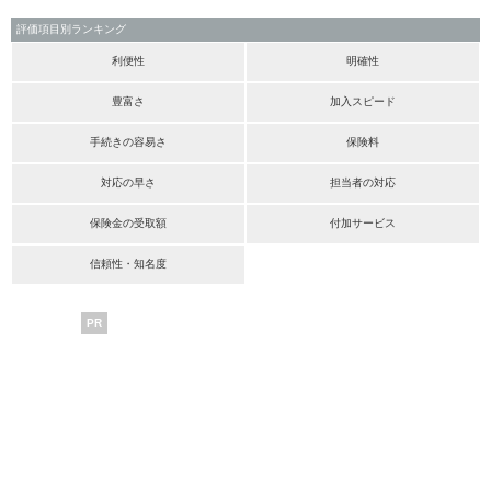
評価項目別ランキング
利便性
明確性
豊富さ
加入スピード
手続きの容易さ
保険料
対応の早さ
担当者の対応
保険金の受取額
付加サービス
信頼性・知名度
PR