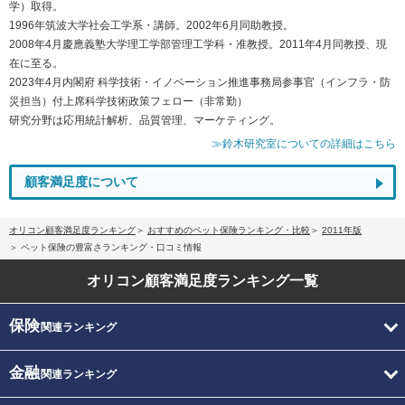
学）取得。
1996年筑波大学社会工学系・講師。2002年6月同助教授。
2008年4月慶應義塾大学理工学部管理工学科・准教授。2011年4月同教授、現
在に至る。
2023年4月内閣府 科学技術・イノベーション推進事務局参事官（インフラ・防
災担当）付上席科学技術政策フェロー（非常勤）
研究分野は応用統計解析、品質管理、マーケティング。
≫鈴木研究室についての詳細はこちら
顧客満足度について
オリコン顧客満足度ランキング
おすすめのペット保険ランキング・比較
2011年版
ペット保険の豊富さランキング・口コミ情報
オリコン顧客満足度
ランキング一覧
保険
関連ランキング
金融
関連ランキング