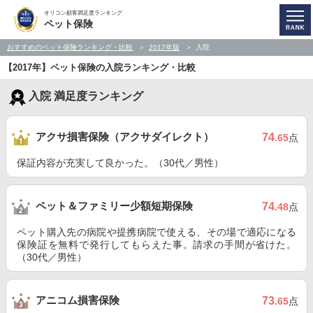
オリコン顧客満足度ランキング
ペット保険
おすすめのペット保険ランキング・比較
2017年版
入院
【2017年】ペット保険の入院ランキング・比較
入院 満足度ランキング
アクサ損害保険（アクサダイレクト）
74
.65
点
保証内容が充実して良かった。（30代／男性）
ペット＆ファミリー少額短期保険
74
.48
点
ペット購入先の病院や提携病院で使える、その場で適応になる
保険証を無料で発行してもらえた事。請求の手間が省けた。
（30代／男性）
アニコム損害保険
73
.65
点