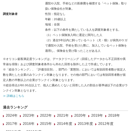
通院や入院、手術などの医療費を補償する「ペット保険」取り
扱い保険会社が対象。
調査対象者
性別：指定なし
年齢：20歳以上
地域：全国
条件：以下の条件を満たしている人を調査対象者とする。
（1）ペット保険加入時に選定に関与した人
（2）過去5年以内に飼っているペット（犬・猫）が病気やケガ
で通院や入院、手術を受けた際に、加入しているペット保険を
適用し、保険金を受け取ったことがある人
※オリコン顧客満足度ランキングは、データクリーニング（回収したデータから不正回答や異
常値を排除）および調査対象者条件から外れた回答を除外した上で作成しています。
※「総合ランキング」、「評価項目別」、部門の「業態別」においては有効回答者数が規定人
数を満たした企業のみランクイン対象となります。その他の部門においては有効回答者数が規
定人数の半数以上の企業がランクイン対象となります。
※総合得点が60.00点以上で、他人に薦めたくないと回答した人の割合が基準値以下の企業がラ
ンクイン対象となります。
≫ 詳細はこちら
過去ランキング
2024年
2023年
2022年
2021年
2020年
2019年
2018年
2017年
2016年
2015年
2014年度
2013年度
2012年度