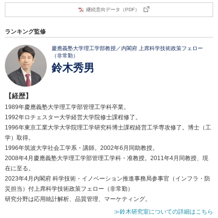
継続意向データ（PDF）
ランキング監修
慶應義塾大学理工学部教授／内閣府 上席科学技術政策フェロー
（非常勤）
鈴木秀男
【経歴】
1989年慶應義塾大学理工学部管理工学科卒業。
1992年ロチェスター大学経営大学院修士課程修了。
1996年東京工業大学大学院理工学研究科博士課程経営工学専攻修了。博士（工
学）取得。
1996年筑波大学社会工学系・講師。2002年6月同助教授。
2008年4月慶應義塾大学理工学部管理工学科・准教授。2011年4月同教授、現
在に至る。
2023年4月内閣府 科学技術・イノベーション推進事務局参事官（インフラ・防
災担当）付上席科学技術政策フェロー（非常勤）
研究分野は応用統計解析、品質管理、マーケティング。
≫鈴木研究室についての詳細はこちら