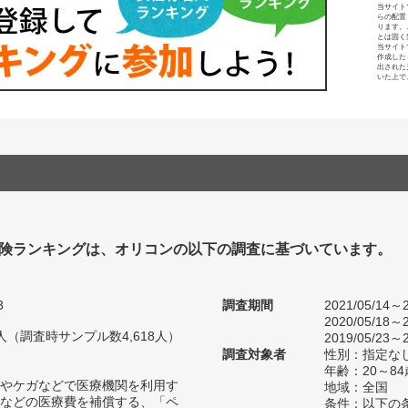
当サイト
らの配置
ります。
とは固く
当サイト
作成した
出された
いた上で
険ランキングは、オリコンの以下の調査に基づいています。
3
調査期間
2021/05/14～2
2020/05/18～2
01人（調査時サンプル数4,618人）
2019/05/23～2
調査対象者
性別：指定な
年齢：20～84
やケガなどで医療機関を利用す
地域：全国
などの医療費を補償する、「ペ
条件：以下の