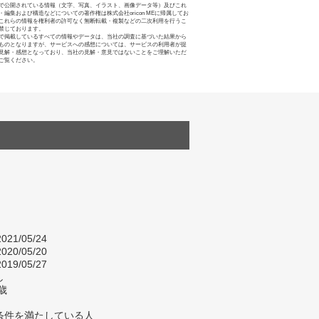
で公開されている情報（文字、写真、イラスト、画像データ等）及びこれ
・編集および構造などについての著作権は株式会社oricon MEに帰属してお
これらの情報を権利者の許可なく無断転載・複製などの二次利用を行うこ
禁じております。
で掲載しているすべての情報やデータは、当社の調査に基づいた結果から
ものとなりますが、サービスへの感想については、サービスの利用者が提
見解・感想となっており、当社の見解・意見ではないことをご理解いただ
ご覧ください。
021/05/24
020/05/20
019/05/27
し
歳
条件を満たしている人