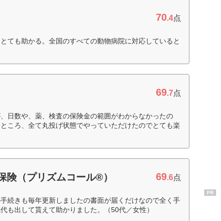
70
.4
点
はとても助かる。全国のすべての動物病院に対応していると
69
.7
点
が、日数や、薬、検査の保険金の範囲がわからなかったの
たところ、全て丸投げ状態でやっていただけたのでとても楽
69
期保険（プリズムコール®）
.6
点
PR
の手続きも毎年更新しましたの書面が届くだけなので全く手
代も出して貰えて助かりました。（50代／女性）