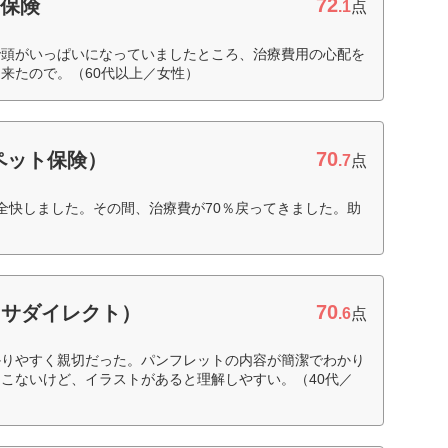
72
期保険
.1
点
で頭がいっぱいになっていましたところ、治療費用の心配を
来たので。（60代以上／女性）
70
ペット保険）
.7
点
全快しました。その間、治療費が70％戻ってきました。助
70
クサダイレクト）
.6
点
かりやすく親切だった。パンフレットの内容が簡潔でわかり
こないけど、イラストがあると理解しやすい。（40代／