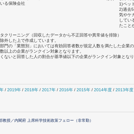
いる保険会社
1)ペ
2)過
気やケ
してい
たこと
タクリーニング（回収したデータから不正回答や異常値を排除）
除外した上で作成しています。
部門の「業態別」においては有効回答者数が規定人数を満たした企業の
数以上の企業がランクイン対象となります。
めたくないと回答した人の割合が基準値以下の企業がランクイン対象とな
0年
/
2019年
/
2018年
/
2017年
/
2016年
/
2015年
/
2014年度
/
2013年度
部教授／内閣府 上席科学技術政策フェロー（非常勤）