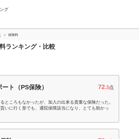
ング
版
保険料
険料ランキング・比較
72
ート（PS保険）
.3
点
きるところもなかったが、加入の出来る貴重な保険だった。
が貰いに行く形でも、通院保障該当になり、とても助かっ