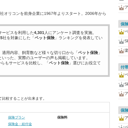
オリコンを前身企業に1967年よりスタート。2006年から
保
サービスを利用した
4,301
人にアンケート調査を実施。
15
社を対象にした「
ペット保険
」ランキングを発表してい
、適用内容、飼育数など様々な切り口から「
ペット保険
」
といった、実際のユーザーの声も掲載しています。
からもサービスを比較し、「
ペット保険
」選びにお役立て
付
て比較することが出来ます。
保
保険プラン
保険料
保険金・給付金