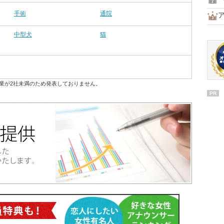
手術
通院
中型犬
猫
業が2社未満のため発表しておりません。
PR