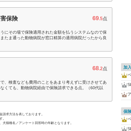
69
損害保険
.5
点
ようにその場で保険適用された金額を払うシステムなので保
たまたま通った動物病院が窓口精算の適用病院だったから良
68
加
.2
点
とで、検査なども費用のことをあまり考えずに受けさせてあ
なくても、動物病院経由で保険請求できる点。（60代以
保
金請求方法を表しております。
す。
、犬猫種名／アンケート回答時の年齢となります。