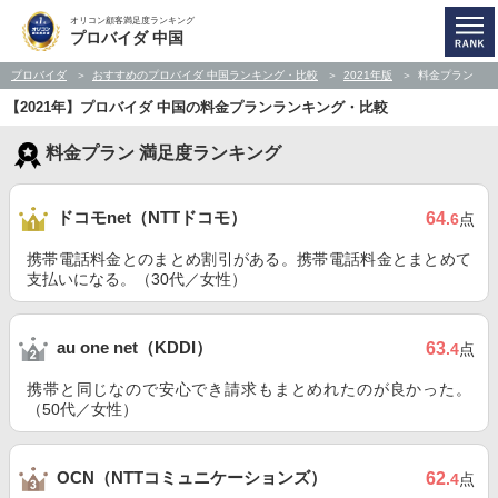
オリコン顧客満足度ランキング
プロバイダ 中国
プロバイダ
おすすめのプロバイダ 中国ランキング・比較
2021年版
料金プラン
【2021年】プロバイダ 中国の料金プランランキング・比較
料金プラン 満足度ランキング
ドコモnet（NTTドコモ）
64
.6
点
携帯電話料金とのまとめ割引がある。携帯電話料金とまとめて
支払いになる。（30代／女性）
au one net（KDDI）
63
.4
点
携帯と同じなので安心でき請求もまとめれたのが良かった。
（50代／女性）
OCN（NTTコミュニケーションズ）
62
.4
点