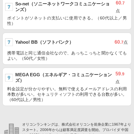
60
.7
So-net（ソニーネットワークコミュニケーショ
ンズ）
点
ポイントがソネットの支払いに使用できる。（60代以上／男
性）
Yahoo! BB（ソフトバンク）
60
.7
点
携帯電話と同じ通信会社なので、あっちこっちと聞かなくても
よい。（50代／女性）
59
.9
MEGA EGG（エネルギア・コミュニケーション
ズ）
点
料金設定が分かりやすい。無料で使えるメールアドレスの利用
本数が多いい。セキュリティソフトの利用できる台数が多い。
（60代以上／男性）
オリコンランキングは、株式会社オリコンを前身企業に1967年より
スタート。2006年からは顧客満足度調査を開始。プロバイダ 中国