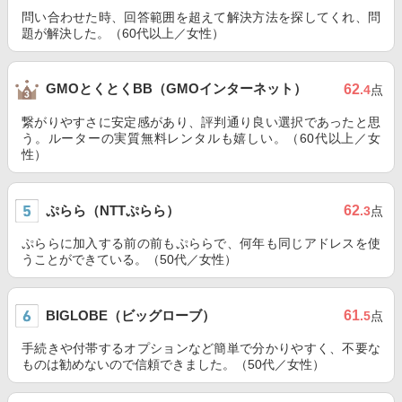
問い合わせた時、回答範囲を超えて解決方法を探してくれ、問
題が解決した。（60代以上／女性）
GMOとくとくBB（GMOインターネット）
62
.4
点
繋がりやすさに安定感があり、評判通り良い選択であったと思
う。ルーターの実質無料レンタルも嬉しい。（60代以上／女
性）
ぷらら（NTTぷらら）
62
.3
点
ぷららに加入する前の前もぷららで、何年も同じアドレスを使
うことができている。（50代／女性）
BIGLOBE（ビッグローブ）
61
.5
点
手続きや付帯するオプションなど簡単で分かりやすく、不要な
ものは勧めないので信頼できました。（50代／女性）