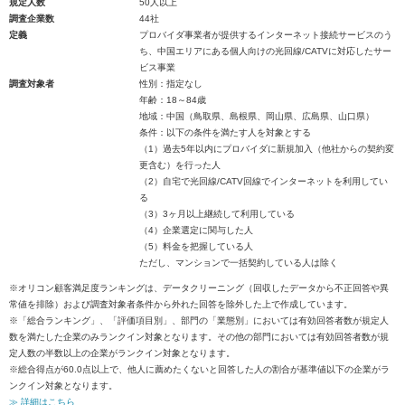
規定人数
50人以上
調査企業数
44社
定義
プロバイダ事業者が提供するインターネット接続サービスのう
ち、中国エリアにある個人向けの光回線/CATVに対応したサー
ビス事業
調査対象者
性別：指定なし
年齢：18～84歳
地域：中国（鳥取県、島根県、岡山県、広島県、山口県）
条件：以下の条件を満たす人を対象とする
（1）過去5年以内にプロバイダに新規加入（他社からの契約変
更含む）を行った人
（2）自宅で光回線/CATV回線でインターネットを利用してい
る
（3）3ヶ月以上継続して利用している
（4）企業選定に関与した人
（5）料金を把握している人
ただし、マンションで一括契約している人は除く
※オリコン顧客満足度ランキングは、データクリーニング（回収したデータから不正回答や異
常値を排除）および調査対象者条件から外れた回答を除外した上で作成しています。
※「総合ランキング」、「評価項目別」、部門の「業態別」においては有効回答者数が規定人
数を満たした企業のみランクイン対象となります。その他の部門においては有効回答者数が規
定人数の半数以上の企業がランクイン対象となります。
※総合得点が60.0点以上で、他人に薦めたくないと回答した人の割合が基準値以下の企業がラ
ンクイン対象となります。
≫ 詳細はこちら