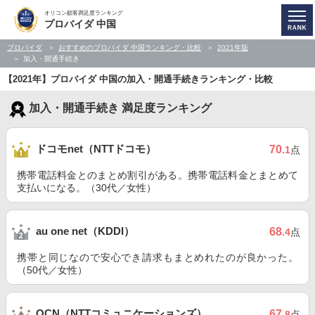
オリコン顧客満足度ランキング
プロバイダ 中国
プロバイダ
おすすめのプロバイダ 中国ランキング・比較
2021年版
加入・開通手続き
【2021年】プロバイダ 中国の加入・開通手続きランキング・比較
加入・開通手続き 満足度ランキング
ドコモnet（NTTドコモ）
70
.1
点
携帯電話料金とのまとめ割引がある。携帯電話料金とまとめて
支払いになる。（30代／女性）
au one net（KDDI）
68
.4
点
携帯と同じなので安心でき請求もまとめれたのが良かった。
（50代／女性）
OCN（NTTコミュニケーションズ）
67
.8
点