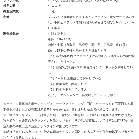
サンプル数
1,391人（全国調査における総サンプル数27,450人）
規定人数
50人以上
調査企業数
44社
定義
プロバイダ事業者が提供するインターネット接続サービスのう
ち、中国エリアにある個人向けの光回線/CATVに対応したサー
ビス事業
調査対象者
性別：指定なし
年齢：18～84歳
地域：中国（鳥取県、島根県、岡山県、広島県、山口県）
条件：以下の条件を満たす人を対象とする
（1）過去5年以内にプロバイダに新規加入（他社からの契約変
更含む）を行った人
（2）自宅で光回線/CATV回線でインターネットを利用してい
る
（3）3ヶ月以上継続して利用している
（4）企業選定に関与した人
（5）料金を把握している人
ただし、マンションで一括契約している人は除く
※オリコン顧客満足度ランキングは、データクリーニング（回収したデータから不正回答や異
常値を排除）および調査対象者条件から外れた回答を除外した上で作成しています。
※「総合ランキング」、「評価項目別」、部門の「業態別」においては有効回答者数が規定人
数を満たした企業のみランクイン対象となります。その他の部門においては有効回答者数が規
定人数の半数以上の企業がランクイン対象となります。
※総合得点が60.0点以上で、他人に薦めたくないと回答した人の割合が基準値以下の企業がラ
ンクイン対象となります。