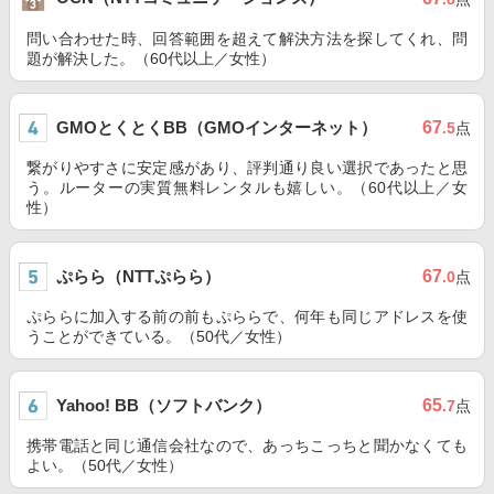
問い合わせた時、回答範囲を超えて解決方法を探してくれ、問
題が解決した。（60代以上／女性）
GMOとくとくBB（GMOインターネット）
67
.5
点
繋がりやすさに安定感があり、評判通り良い選択であったと思
う。ルーターの実質無料レンタルも嬉しい。（60代以上／女
性）
ぷらら（NTTぷらら）
67
.0
点
ぷららに加入する前の前もぷららで、何年も同じアドレスを使
うことができている。（50代／女性）
Yahoo! BB（ソフトバンク）
65
.7
点
携帯電話と同じ通信会社なので、あっちこっちと聞かなくても
よい。（50代／女性）