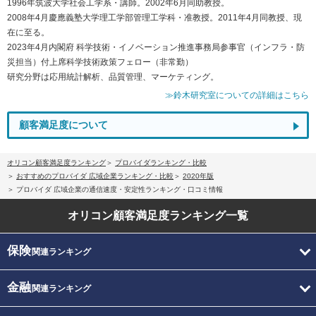
1996年筑波大学社会工学系・講師。2002年6月同助教授。
2008年4月慶應義塾大学理工学部管理工学科・准教授。2011年4月同教授、現
在に至る。
2023年4月内閣府 科学技術・イノベーション推進事務局参事官（インフラ・防
災担当）付上席科学技術政策フェロー（非常勤）
研究分野は応用統計解析、品質管理、マーケティング。
≫鈴木研究室についての詳細はこちら
顧客満足度について
オリコン顧客満足度ランキング
プロバイダランキング・比較
おすすめのプロバイダ 広域企業ランキング・比較
2020年版
プロバイダ 広域企業の通信速度・安定性ランキング・口コミ情報
オリコン顧客満足度
ランキング一覧
保険
関連ランキング
金融
関連ランキング