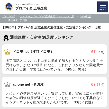
オリコン顧客満足度ランキング
プロバイダ 広域企業
プロバイダ
おすすめのプロバイダ 広域企業ランキング・比較
2020年版
通信速度・安定性
【2020年】プロバイダ 広域企業の通信速度・安定性ランキング・比較
通信速度・安定性 満足度ランキング
ドコモnet（NTTドコモ）
67
.95
点
固定電話とスマホもドコモに揃えて加入するとトリプル割引を
受けられ、かなりの割引になる。これによりかなりの固定費の
見直しが出来、非常に助かっている。（40代／男性）
au one net（KDDI）
67
.75
点
とにかく通信速度が速いし、安定している。実家に帰った時他
の会社の通信速度が遅くてびっくりした。いつでも不具合なく
インターネットが出来てありがたいです。（30代／女性）