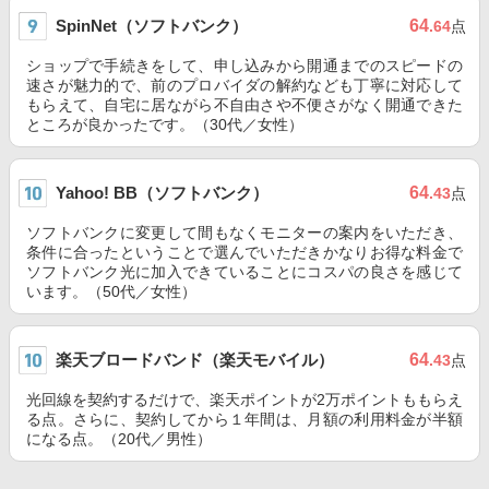
SpinNet（ソフトバンク）
64
.64
点
ショップで手続きをして、申し込みから開通までのスピードの
速さが魅力的で、前のプロバイダの解約なども丁寧に対応して
もらえて、自宅に居ながら不自由さや不便さがなく開通できた
ところが良かったです。（30代／女性）
Yahoo! BB（ソフトバンク）
64
.43
点
ソフトバンクに変更して間もなくモニターの案内をいただき、
条件に合ったということで選んでいただきかなりお得な料金で
ソフトバンク光に加入できていることにコスパの良さを感じて
います。（50代／女性）
楽天ブロードバンド（楽天モバイル）
64
.43
点
光回線を契約するだけで、楽天ポイントが2万ポイントももらえ
る点。さらに、契約してから１年間は、月額の利用料金が半額
になる点。（20代／男性）