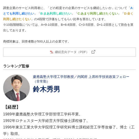
調査企業のサービス利用者に、「どの程度その企業のサービスを継続したいか」について「
A:
とても利用し続けたい
」「
B:まあ利用し続けたい
」「
C:あまり利用し続けたくない
」「
D:全く
利用し続けたくない
」の4段階で評価をしてもらい比率を算出しています。
※10段階聴取については、A=9-10回答、B=6-8回答、C=3-5回答、D=1-2回答として割合を算
出しております。
商標対象は、回答者数が500人以上の企業です。
継続意向データ（PDF）
ランキング監修
慶應義塾大学理工学部教授／内閣府 上席科学技術政策フェロー
（非常勤）
鈴木秀男
【経歴】
1989年慶應義塾大学理工学部管理工学科卒業。
1992年ロチェスター大学経営大学院修士課程修了。
1996年東京工業大学大学院理工学研究科博士課程経営工学専攻修了。博士（工
学）取得。