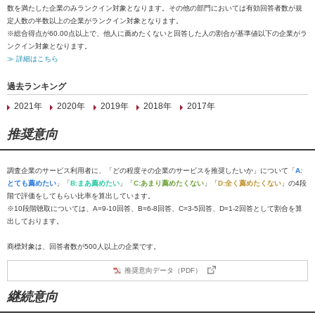
数を満たした企業のみランクイン対象となります。その他の部門においては有効回答者数が規
定人数の半数以上の企業がランクイン対象となります。
※総合得点が60.00点以上で、他人に薦めたくないと回答した人の割合が基準値以下の企業がラ
ンクイン対象となります。
≫ 詳細はこちら
過去ランキング
2021年
2020年
2019年
2018年
2017年
推奨意向
調査企業のサービス利用者に、「どの程度その企業のサービスを推奨したいか」について「
A:
とても薦めたい
」「
B:まあ薦めたい
」「
C:あまり薦めたくない
」「
D:全く薦めたくない
」の4段
階で評価をしてもらい比率を算出しています。
※10段階聴取については、A=9-10回答、B=6-8回答、C=3-5回答、D=1-2回答として割合を算
出しております。
商標対象は、回答者数が500人以上の企業です。
推奨意向データ（PDF）
継続意向