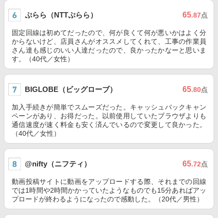
ぷらら（NTTぷらら）
65
.87
点
固定回線は初めてだったので、何が良くて何が悪いかはよく分
からないけど、店員さんがオススメしてくれて、工事の作業員
さん達も感じのいい人達だったので、良かったかなーと思いま
す。（40代／女性）
BIGLOBE（ビッグローブ）
65
.80
点
加入手続きが簡単でスムーズだった。キャッシュバックキャン
ペーンがあり、お得だった。以前使用していたブラウザよりも
通信速度が速く料金も安く済んでいるので変更して良かった。
（40代／女性）
@nifty（ニフティ）
65
.72
点
動画投稿サイトに動画をアップロードする際、それまでの回線
では1時間や2時間かかっていたようなものでも15分あればアッ
プロードが終わるようになったので感動した。（20代／男性）