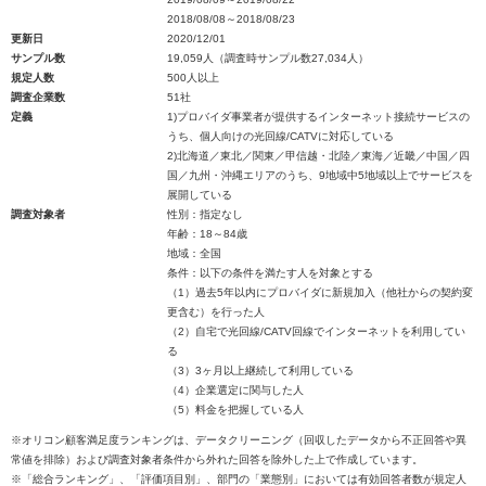
2018/08/08～2018/08/23
更新日
2020/12/01
サンプル数
19,059人（調査時サンプル数27,034人）
規定人数
500人以上
調査企業数
51社
定義
1)プロバイダ事業者が提供するインターネット接続サービスの
うち、個人向けの光回線/CATVに対応している
2)北海道／東北／関東／甲信越・北陸／東海／近畿／中国／四
国／九州・沖縄エリアのうち、9地域中5地域以上でサービスを
展開している
調査対象者
性別：指定なし
年齢：18～84歳
地域：全国
条件：以下の条件を満たす人を対象とする
（1）過去5年以内にプロバイダに新規加入（他社からの契約変
更含む）を行った人
（2）自宅で光回線/CATV回線でインターネットを利用してい
る
（3）3ヶ月以上継続して利用している
（4）企業選定に関与した人
（5）料金を把握している人
※オリコン顧客満足度ランキングは、データクリーニング（回収したデータから不正回答や異
常値を排除）および調査対象者条件から外れた回答を除外した上で作成しています。
※「総合ランキング」、「評価項目別」、部門の「業態別」においては有効回答者数が規定人