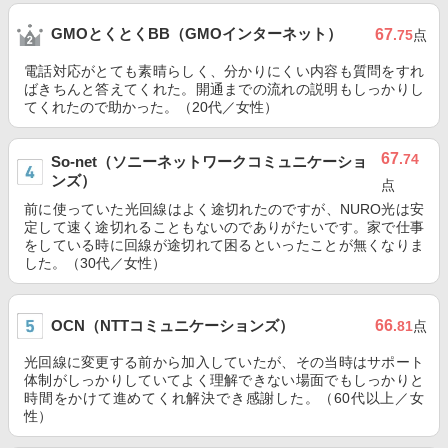
GMOとくとくBB（GMOインターネット）
67
.75
点
電話対応がとても素晴らしく、分かりにくい内容も質問をすれ
ばきちんと答えてくれた。開通までの流れの説明もしっかりし
てくれたので助かった。（20代／女性）
67
.74
So-net（ソニーネットワークコミュニケーショ
ンズ）
点
前に使っていた光回線はよく途切れたのですが、NURO光は安
定して速く途切れることもないのでありがたいです。家で仕事
をしている時に回線が途切れて困るといったことが無くなりま
した。（30代／女性）
OCN（NTTコミュニケーションズ）
66
.81
点
光回線に変更する前から加入していたが、その当時はサポート
体制がしっかりしていてよく理解できない場面でもしっかりと
時間をかけて進めてくれ解決でき感謝した。（60代以上／女
性）