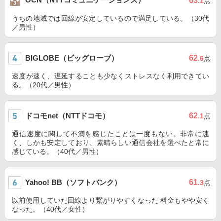
63
.1
点
うちの地域では回線が安定しているので満足している。（30代
／男性）
BIGLOBE（ビッグローブ）
62
.6
点
速度が速く、遅延することも少なくストレスなく利用できてい
る。（20代／男性）
ドコモnet（NTTドコモ）
62
.1
点
通信速度に関して不満を感じたことは一度もない。非常に速
く、しかも安定しており、素晴らしい通信会社を選べたと常に
感じている。（40代／男性）
Yahoo! BB（ソフトバンク）
61
.3
点
以前使用していた回線より繋がりやすくなった 料金もやや安く
なった。（40代／女性）