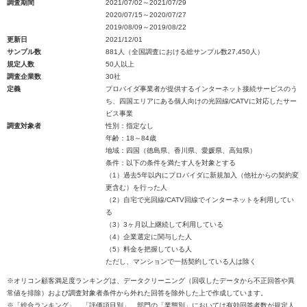
調査期間
2021/07/02～2021/07/29
2020/07/15～2020/07/27
2019/08/09～2019/08/22
更新日
2021/12/01
サンプル数
881人（全国調査における総サンプル数27,450人）
規定人数
50人以上
調査企業数
30社
定義
プロバイダ事業者が提供するインターネット接続サービスのう
ち、四国エリアにある個人向けの光回線/CATVに対応したサー
ビス事業
調査対象者
性別：指定なし
年齢：18～84歳
地域：四国（徳島県、香川県、愛媛県、高知県）
条件：以下の条件を満たす人を対象とする
（1）過去5年以内にプロバイダに新規加入（他社からの契約変
更含む）を行った人
（2）自宅で光回線/CATV回線でインターネットを利用してい
る
（3）3ヶ月以上継続して利用している
（4）企業選定に関与した人
（5）料金を把握している人
ただし、マンションで一括契約している人は除く
※オリコン顧客満足度ランキングは、データクリーニング（回収したデータから不正回答や異
常値を排除）および調査対象者条件から外れた回答を除外した上で作成しています。
※「総合ランキング」、「評価項目別」、部門の「業態別」においては有効回答者数が規定人