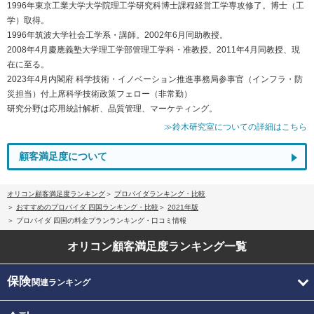
1996年東京工業大学大学院理工学研究科博士課程経営工学専攻修了。博士（工
学）取得。
1996年筑波大学社会工学系・講師。2002年6月同助教授。
2008年4月慶應義塾大学理工学部管理工学科・准教授。2011年4月同教授、現
在に至る。
2023年4月内閣府 科学技術・イノベーション推進事務局参事官（インフラ・防
災担当）付上席科学技術政策フェロー（非常勤）
研究分野は応用統計解析、品質管理、マーケティング。
≫鈴木研究室についての詳細はこちら
顧客満足度について
オリコン顧客満足度ランキング
プロバイダランキング・比較
おすすめのプロバイダ 四国ランキング・比較
2021年版
プロバイダ 四国の料金プランランキング・口コミ情報
オリコン顧客満足度
ランキング一覧
保険
関連ランキング