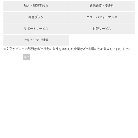
加入・開通手続き
通信速度・安定性
料金プラン
コストパフォーマンス
サポートサービス
付帯サービス
セキュリティ対策
※文字がグレーの部門は当社規定の条件を満たした企業が2社未満のため発表しておりません。
PR