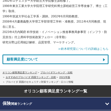
1992年ロチェスター大学経営大学院修士課程修了。
1996年東京工業大学大学院理工学研究科博士課程経営工学専攻修了。博士（工
学）取得。
1996年筑波大学社会工学系・講師。2002年6月同助教授。
2008年4月慶應義塾大学理工学部管理工学科・准教授。2011年4月同教授、現
在に至る。
2023年4月内閣府 科学技術・イノベーション推進事務局参事官（インフラ・防
災担当）付上席科学技術政策フェロー（非常勤）
研究分野は応用統計解析、品質管理、マーケティング。
≫鈴木研究室についての詳細はこちら
顧客満足度について
オリコン顧客満足度ランキング
プロバイダランキング・比較
おすすめのプロバイダ 四国ランキング・比較
2021年版
プロバイダ 四国のセキュリティ対策ランキング・口コミ情報
オリコン顧客満足度
ランキング一覧
保険
関連ランキング