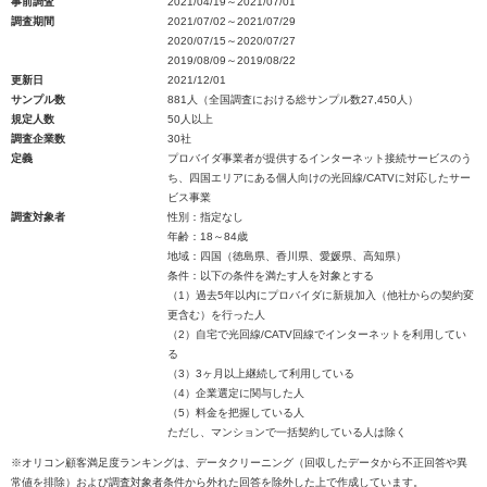
事前調査
2021/04/19～2021/07/01
調査期間
2021/07/02～2021/07/29
2020/07/15～2020/07/27
2019/08/09～2019/08/22
更新日
2021/12/01
サンプル数
881人（全国調査における総サンプル数27,450人）
規定人数
50人以上
調査企業数
30社
定義
プロバイダ事業者が提供するインターネット接続サービスのう
ち、四国エリアにある個人向けの光回線/CATVに対応したサー
ビス事業
調査対象者
性別：指定なし
年齢：18～84歳
地域：四国（徳島県、香川県、愛媛県、高知県）
条件：以下の条件を満たす人を対象とする
（1）過去5年以内にプロバイダに新規加入（他社からの契約変
更含む）を行った人
（2）自宅で光回線/CATV回線でインターネットを利用してい
る
（3）3ヶ月以上継続して利用している
（4）企業選定に関与した人
（5）料金を把握している人
ただし、マンションで一括契約している人は除く
※オリコン顧客満足度ランキングは、データクリーニング（回収したデータから不正回答や異
常値を排除）および調査対象者条件から外れた回答を除外した上で作成しています。