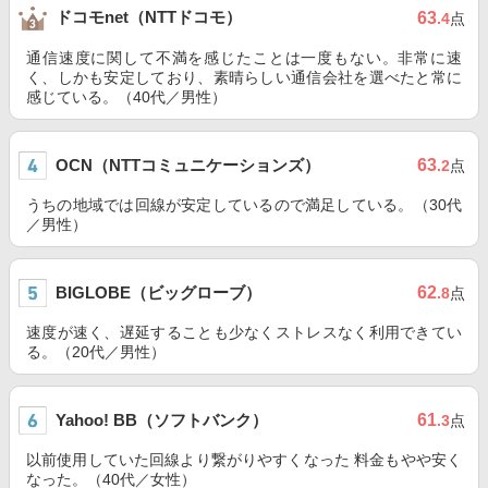
ドコモnet（NTTドコモ）
63
.4
点
通信速度に関して不満を感じたことは一度もない。非常に速
く、しかも安定しており、素晴らしい通信会社を選べたと常に
感じている。（40代／男性）
OCN（NTTコミュニケーションズ）
63
.2
点
うちの地域では回線が安定しているので満足している。（30代
／男性）
BIGLOBE（ビッグローブ）
62
.8
点
速度が速く、遅延することも少なくストレスなく利用できてい
る。（20代／男性）
Yahoo! BB（ソフトバンク）
61
.3
点
以前使用していた回線より繋がりやすくなった 料金もやや安く
なった。（40代／女性）