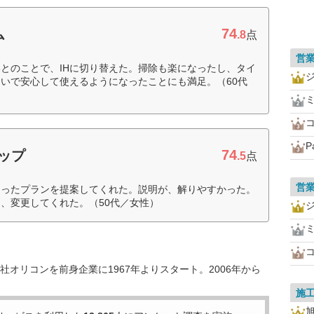
74
ム
.8
点
営
とのことで、IHに切り替えた。掃除も楽になったし、タイ
いで安心して使えるようになったことにも満足。（60代
P
74
ョップ
.5
点
営
あったプランを提案してくれた。説明が、解りやすかった。
、変更してくれた。（50代／女性）
オリコンを前身企業に1967年よりスタート。2006年から
施