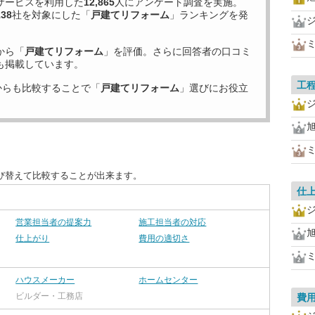
サービスを利用した
12,865
人にアンケート調査を実施。
138
社を対象にした「
戸建てリフォーム
」ランキングを発
から「
戸建てリフォーム
」を評価。さらに回答者の口コミ
も掲載しています。
工
からも比較することで「
戸建てリフォーム
」選びにお役立
び替えて比較することが出来ます。
仕
営業担当者の提案力
施工担当者の対応
仕上がり
費用の適切さ
ハウスメーカー
ホームセンター
ビルダー・工務店
費