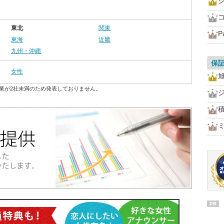
東北
関東
P
東海
近畿
九州・沖縄
保
女性
業が2社未満のため発表しておりません。
PR