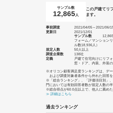
サンプル数
この戸建てリ
12,865
ます。
人
事前調査
2021/04/05～2021/06/1
更新日
2021/12/01
サンプル数
12,
フォーム／マンションリ
ル数18,936人）
規定人数
50人以上
調査企業数
138社
定義
戸建て住宅向けにリフォ
窓・ドア、内装、外装の
※オリコン顧客満足度ランキングは、デー
および調査対象者条件から外れた回答を
※「総合ランキング」、「評価項目別」、
門においては有効回答者数が規定人数の半
※総合得点が60.0点以上で、他人に薦
≫ 詳細はこちら
過去ランキング