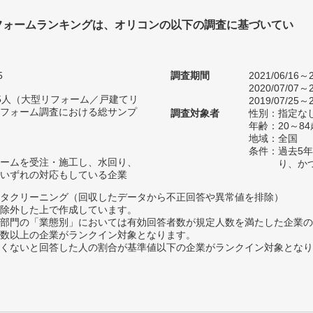
フォームランキングは、オリコンの以下の調査に基づいてい
5
調査期間
2021/06/16～2
2020/07/07～2
865人（大型リフォーム／戸建てリ
2019/07/25～2
フォーム調査における総サンプ
調査対象者
性別：指定な
年齢：20～84
地域：全国
条件：過去5
ームを受注・施工し、水回り、
り、か
いずれの対応もしている企業
タクリーニング（回収したデータから不正回答や異常値を排除）
除外した上で作成しています。
部門の「業態別」においては有効回答者数が規定人数を満たした企業の
数以上の企業がランクイン対象となります。
めたくないと回答した人の割合が基準値以下の企業がランクイン対象とな