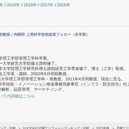
0年
/
2019年
/
2018年
/
2017年
/
2016年
部教授／内閣府 上席科学技術政策フェロー（非常勤）
大学理工学部管理工学科卒業。
ター大学経営大学院修士課程修了。
大学大学院理工学研究科博士課程経営工学専攻修了。博士（工学）取得。
社会工学系・講師。2002年6月同助教授。
義塾大学理工学部管理工学科・准教授。2011年4月同教授、現在に至る。
府 科学技術・イノベーション推進事務局参事官（インフラ・防災担当）
計解析、品質管理、マーケティング。
いての詳細はこちら
ング・比較
おすすめの戸建てリフォームランキング・比較
2021年版
戸建てリ