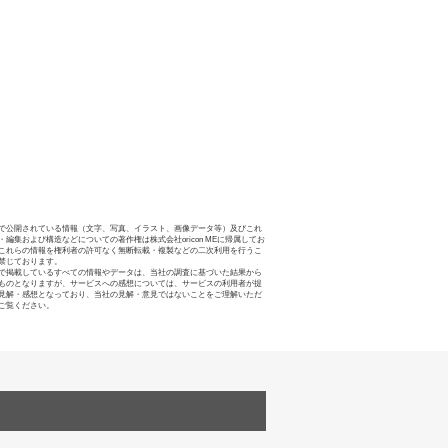
で公開されている情報（文字、写真、イラスト、画像データ等）及びこれ
・編集および構造などについての著作権は株式会社oricon MEに帰属してお
これらの情報を権利者の許可なく無断転載・複製などの二次利用を行うこ
禁じております。
で掲載しているすべての情報やデータは、当社の調査に基づいた結果から
ものとなりますが、サービスへの感想については、サービスの利用者が提
見解・感想となっており、当社の見解・意見ではないことをご理解いただ
ご覧ください。