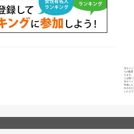
当サイト
らの配置
ります。
とは固く
当サイト
作成した
出された
いた上で