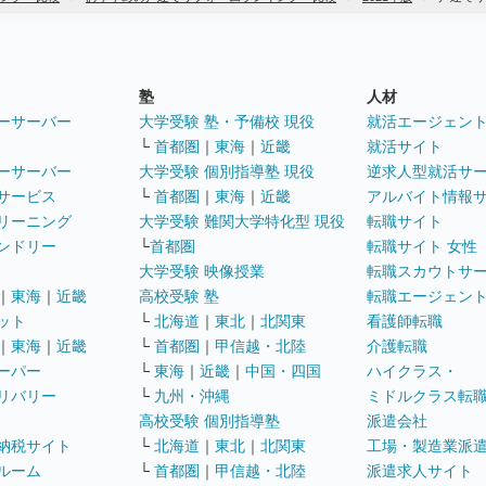
塾
人材
ーサーバー
大学受験 塾・予備校 現役
就活エージェン
└
首都圏
｜
東海
｜
近畿
就活サイト
ーサーバー
大学受験 個別指導塾 現役
逆求人型就活サ
サービス
└
首都圏
｜
東海
｜
近畿
アルバイト情報
リーニング
大学受験 難関大学特化型 現役
転職サイト
ンドリー
└
首都圏
転職サイト 女性
大学受験 映像授業
転職スカウトサ
｜
東海
｜
近畿
高校受験 塾
転職エージェン
ット
└
北海道
｜
東北
｜
北関東
看護師転職
｜
東海
｜
近畿
└
首都圏
｜
甲信越・北陸
介護転職
ーパー
└
東海
｜
近畿
｜
中国・四国
ハイクラス・
リバリー
└
九州・沖縄
ミドルクラス転
高校受験 個別指導塾
派遣会社
納税サイト
└
北海道
｜
東北
｜
北関東
工場・製造業派
ルーム
└
首都圏
｜
甲信越・北陸
派遣求人サイト