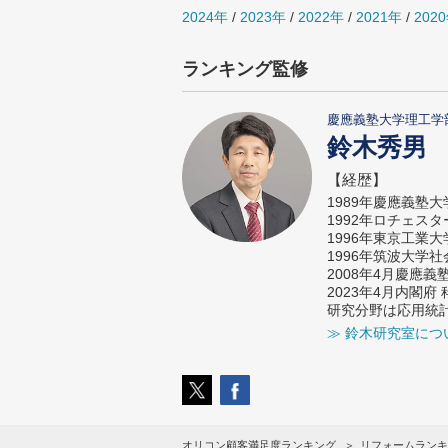
2024年
/
2023年
/
2022年
/
2021年
/
202
ランキング監修
慶應義塾大学理工学
鈴木秀男
【経歴】
1989年慶應義塾
1992年ロチェス
1996年東京工業
1996年筑波大学
2008年4月慶應
2023年4月内閣
研究分野は応用統
≫ 鈴木研究室につ
オリコン顧客満足度ランキング
リフォームランキ