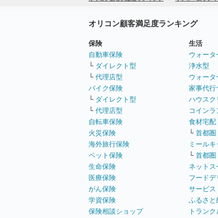
オリコン顧客満足度ランキング
保険
生活
自動車保険
ウォータ
└
ダイレクト型
浄水型
└
代理店型
ウォータ
バイク保険
家事代行
└
ダイレクト型
ハウスク
└
代理店型
コインラ
自転車保険
食材宅配
火災保険
└
首都圏
海外旅行保険
ミールキ
ペット保険
└
首都圏
生命保険
ネットス
医療保険
フードデ
がん保険
サービス
学資保険
ふるさと
保険相談ショップ
トランク