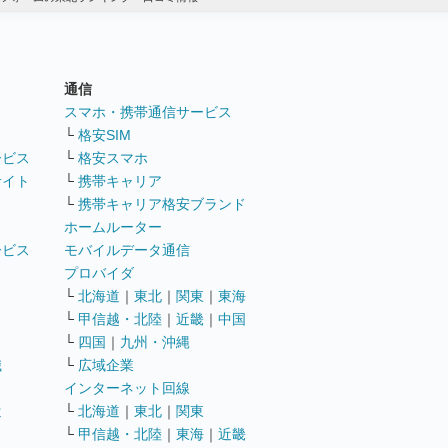
通信
ト
スマホ・携帯通信サービス
└
格安SIM
ービス
└
格安スマホ
サイト
└
携帯キャリア
└
携帯キャリア格安ブランド
ホームルーター
ービス
モバイルデータ通信
ト
プロバイダ
└
北海道
｜
東北
｜
関東
｜
東海
└
甲信越・北陸
｜
近畿
｜
中国
└
四国
｜
九州・沖縄
職
└
広域企業
インターネット回線
遣
└
北海道
｜
東北
｜
関東
└
甲信越・北陸
｜
東海
｜
近畿