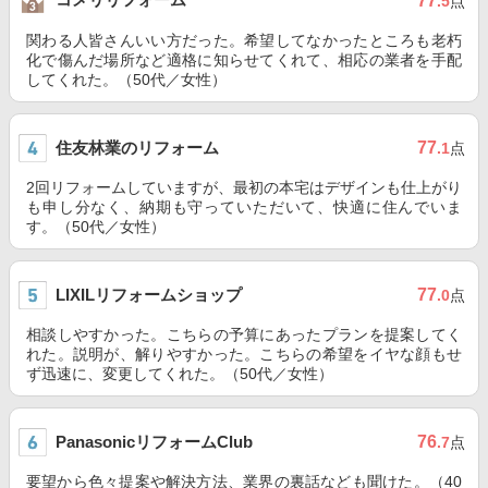
77
.5
点
関わる人皆さんいい方だった。希望してなかったところも老朽
化で傷んだ場所など適格に知らせてくれて、相応の業者を手配
してくれた。（50代／女性）
住友林業のリフォーム
77
.1
点
2回リフォームしていますが、最初の本宅はデザインも仕上がり
も申し分なく、納期も守っていただいて、快適に住んでいま
す。（50代／女性）
LIXILリフォームショップ
77
.0
点
相談しやすかった。こちらの予算にあったプランを提案してく
れた。説明が、解りやすかった。こちらの希望をイヤな顔もせ
ず迅速に、変更してくれた。（50代／女性）
PanasonicリフォームClub
76
.7
点
要望から色々提案や解決方法、業界の裏話なども聞けた。（40