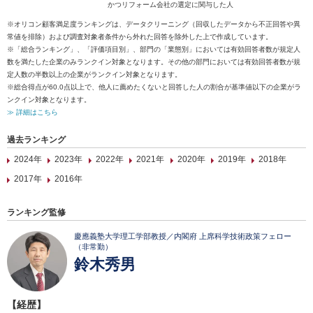
かつリフォーム会社の選定に関与した人
※オリコン顧客満足度ランキングは、データクリーニング（回収したデータから不正回答や異
常値を排除）および調査対象者条件から外れた回答を除外した上で作成しています。
※「総合ランキング」、「評価項目別」、部門の「業態別」においては有効回答者数が規定人
数を満たした企業のみランクイン対象となります。その他の部門においては有効回答者数が規
定人数の半数以上の企業がランクイン対象となります。
※総合得点が60.0点以上で、他人に薦めたくないと回答した人の割合が基準値以下の企業がラ
ンクイン対象となります。
≫ 詳細はこちら
過去ランキング
2024年
2023年
2022年
2021年
2020年
2019年
2018年
2017年
2016年
ランキング監修
慶應義塾大学理工学部教授／内閣府 上席科学技術政策フェロー
（非常勤）
鈴木秀男
【経歴】