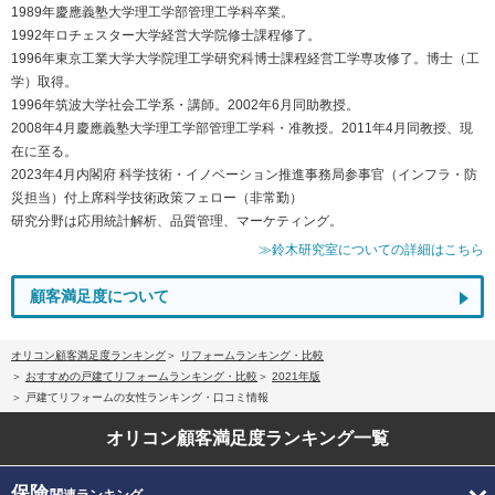
1989年慶應義塾大学理工学部管理工学科卒業。
1992年ロチェスター大学経営大学院修士課程修了。
1996年東京工業大学大学院理工学研究科博士課程経営工学専攻修了。博士（工
学）取得。
1996年筑波大学社会工学系・講師。2002年6月同助教授。
2008年4月慶應義塾大学理工学部管理工学科・准教授。2011年4月同教授、現
在に至る。
2023年4月内閣府 科学技術・イノベーション推進事務局参事官（インフラ・防
災担当）付上席科学技術政策フェロー（非常勤）
研究分野は応用統計解析、品質管理、マーケティング。
≫鈴木研究室についての詳細はこちら
顧客満足度について
オリコン顧客満足度ランキング
リフォームランキング・比較
おすすめの戸建てリフォームランキング・比較
2021年版
戸建てリフォームの女性ランキング・口コミ情報
オリコン顧客満足度
ランキング一覧
保険