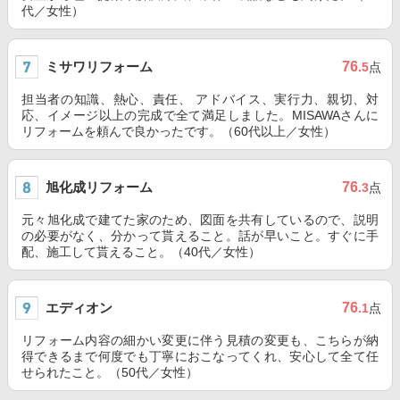
代／女性）
ミサワリフォーム
76
.5
点
担当者の知識、熱心、責任、 アドバイス、実行力、親切、対
応、イメージ以上の完成で全て満足しました。MISAWAさんに
リフォームを頼んで良かったです。（60代以上／女性）
旭化成リフォーム
76
.3
点
元々旭化成で建てた家のため、図面を共有しているので、説明
の必要がなく、分かって貰えること。話が早いこと。すぐに手
配、施工して貰えること。（40代／女性）
エディオン
76
.1
点
リフォーム内容の細かい変更に伴う見積の変更も、こちらが納
得できるまで何度でも丁寧におこなってくれ、安心して全て任
せられたこと。（50代／女性）