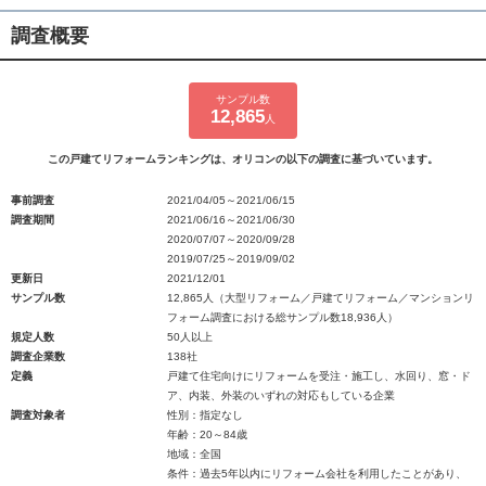
調査概要
サンプル数
12,865
人
この戸建てリフォームランキングは、オリコンの以下の調査に基づいています。
事前調査
2021/04/05～2021/06/15
調査期間
2021/06/16～2021/06/30
2020/07/07～2020/09/28
2019/07/25～2019/09/02
更新日
2021/12/01
サンプル数
12,865人（大型リフォーム／戸建てリフォーム／マンションリ
フォーム調査における総サンプル数18,936人）
規定人数
50人以上
調査企業数
138社
定義
戸建て住宅向けにリフォームを受注・施工し、水回り、窓・ド
ア、内装、外装のいずれの対応もしている企業
調査対象者
性別：指定なし
年齢：20～84歳
地域：全国
条件：過去5年以内にリフォーム会社を利用したことがあり、