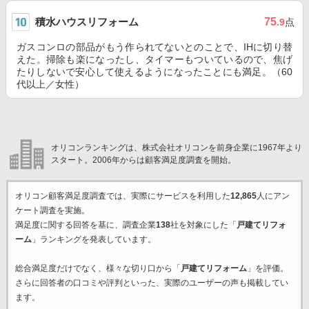
積水ハウスリフォーム
75
.9
点
ガスコンロの部品がもう作られてないとのことで、IHに切り替
えた。掃除も楽になったし、タイマーもついているので、焦げ
たりしないで安心して使えるようになったことにも満足。（60
代以上／女性）
オリコンランキングは、株式会社オリコンを前身企業に1967年より
スタート。2006年からは顧客満足度調査を開始。
オリコン顧客満足度調査では、実際にサービスを利用した
12,865
人にアン
ケート調査を実施。
満足度に関する回答を基に、調査企業
138
社を対象にした「
戸建てリフォ
ーム
」ランキングを発表しています。
総合満足度だけでなく、様々な切り口から「
戸建てリフォーム
」を評価。
さらに回答者の口コミや評判といった、実際のユーザーの声も掲載してい
ます。