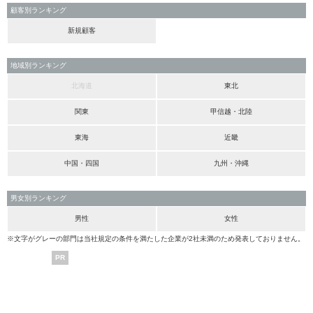
顧客別ランキング
新規顧客
地域別ランキング
北海道
東北
関東
甲信越・北陸
東海
近畿
中国・四国
九州・沖縄
男女別ランキング
男性
女性
※文字がグレーの部門は当社規定の条件を満たした企業が2社未満のため発表しておりません。
PR