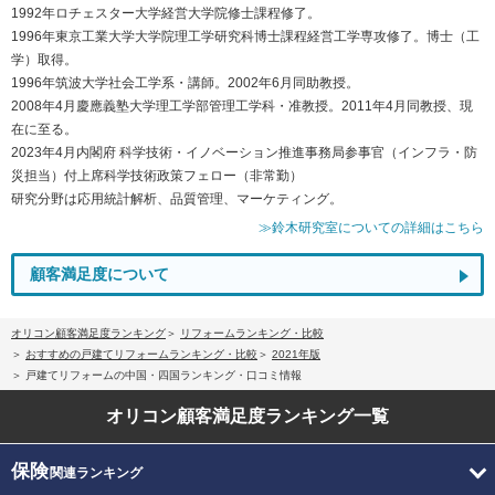
1992年ロチェスター大学経営大学院修士課程修了。
1996年東京工業大学大学院理工学研究科博士課程経営工学専攻修了。博士（工
学）取得。
1996年筑波大学社会工学系・講師。2002年6月同助教授。
2008年4月慶應義塾大学理工学部管理工学科・准教授。2011年4月同教授、現
在に至る。
2023年4月内閣府 科学技術・イノベーション推進事務局参事官（インフラ・防
災担当）付上席科学技術政策フェロー（非常勤）
研究分野は応用統計解析、品質管理、マーケティング。
≫鈴木研究室についての詳細はこちら
顧客満足度について
オリコン顧客満足度ランキング
リフォームランキング・比較
おすすめの戸建てリフォームランキング・比較
2021年版
戸建てリフォームの中国・四国ランキング・口コミ情報
オリコン顧客満足度
ランキング一覧
保険
関連ランキング