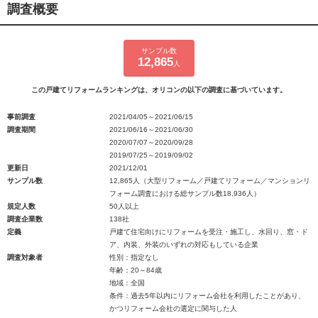
調査概要
サンプル数
12,865
人
この戸建てリフォームランキングは、オリコンの以下の調査に基づいています。
事前調査
2021/04/05～2021/06/15
調査期間
2021/06/16～2021/06/30
2020/07/07～2020/09/28
2019/07/25～2019/09/02
更新日
2021/12/01
サンプル数
12,865人（大型リフォーム／戸建てリフォーム／マンションリ
フォーム調査における総サンプル数18,936人）
規定人数
50人以上
調査企業数
138社
定義
戸建て住宅向けにリフォームを受注・施工し、水回り、窓・ド
ア、内装、外装のいずれの対応もしている企業
調査対象者
性別：指定なし
年齢：20～84歳
地域：全国
条件：過去5年以内にリフォーム会社を利用したことがあり、
かつリフォーム会社の選定に関与した人