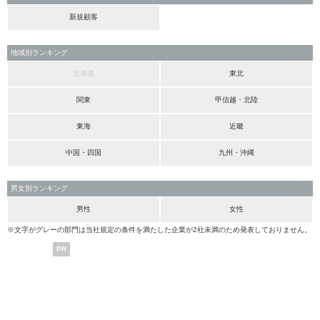
新規顧客
地域別ランキング
北海道
東北
関東
甲信越・北陸
東海
近畿
中国・四国
九州・沖縄
男女別ランキング
男性
女性
※文字がグレーの部門は当社規定の条件を満たした企業が2社未満のため発表しておりません。
PR