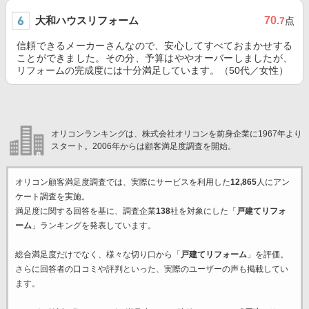
大和ハウスリフォーム
70
.7
点
信頼できるメーカーさんなので、安心してすべておまかせする
ことができました。その分、予算はややオーバーしましたが、
リフォームの完成度には十分満足しています。（50代／女性）
オリコンランキングは、株式会社オリコンを前身企業に1967年より
スタート。2006年からは顧客満足度調査を開始。
オリコン顧客満足度調査では、実際にサービスを利用した
12,865
人にアン
ケート調査を実施。
満足度に関する回答を基に、調査企業
138
社を対象にした「
戸建てリフォ
ーム
」ランキングを発表しています。
総合満足度だけでなく、様々な切り口から「
戸建てリフォーム
」を評価。
さらに回答者の口コミや評判といった、実際のユーザーの声も掲載してい
ます。