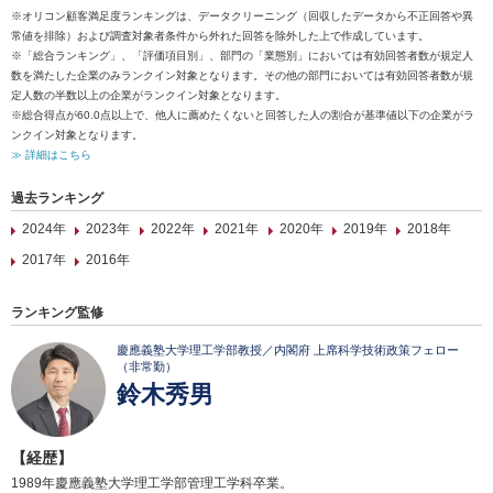
※オリコン顧客満足度ランキングは、データクリーニング（回収したデータから不正回答や異
常値を排除）および調査対象者条件から外れた回答を除外した上で作成しています。
※「総合ランキング」、「評価項目別」、部門の「業態別」においては有効回答者数が規定人
数を満たした企業のみランクイン対象となります。その他の部門においては有効回答者数が規
定人数の半数以上の企業がランクイン対象となります。
※総合得点が60.0点以上で、他人に薦めたくないと回答した人の割合が基準値以下の企業がラ
ンクイン対象となります。
≫ 詳細はこちら
過去ランキング
2024年
2023年
2022年
2021年
2020年
2019年
2018年
2017年
2016年
ランキング監修
慶應義塾大学理工学部教授／内閣府 上席科学技術政策フェロー
（非常勤）
鈴木秀男
【経歴】
1989年慶應義塾大学理工学部管理工学科卒業。