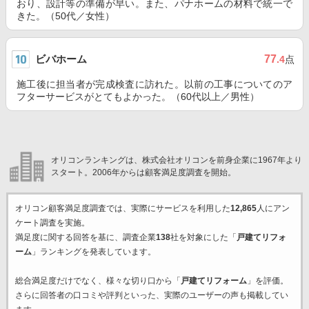
おり、設計等の準備が早い。また、パナホームの材料で統一で
きた。（50代／女性）
ビバホーム
77
.4
点
施工後に担当者が完成検査に訪れた。以前の工事についてのア
フターサービスがとてもよかった。（60代以上／男性）
オリコンランキングは、株式会社オリコンを前身企業に1967年より
スタート。2006年からは顧客満足度調査を開始。
オリコン顧客満足度調査では、実際にサービスを利用した
12,865
人にアン
ケート調査を実施。
満足度に関する回答を基に、調査企業
138
社を対象にした「
戸建てリフォ
ーム
」ランキングを発表しています。
総合満足度だけでなく、様々な切り口から「
戸建てリフォーム
」を評価。
さらに回答者の口コミや評判といった、実際のユーザーの声も掲載してい