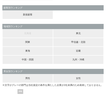
顧客別ランキング
新規顧客
地域別ランキング
北海道
東北
関東
甲信越・北陸
東海
近畿
中国・四国
九州・沖縄
男女別ランキング
男性
女性
※文字がグレーの部門は当社規定の条件を満たした企業が2社未満のため発表しておりません。
PR