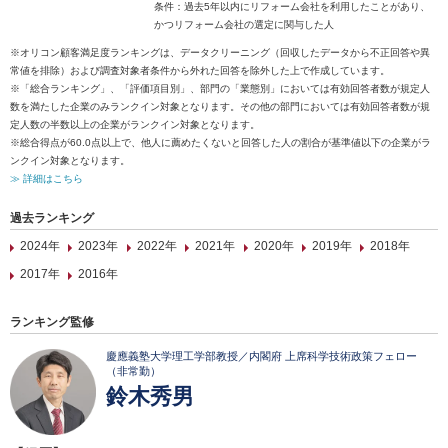
条件：過去5年以内にリフォーム会社を利用したことがあり、
かつリフォーム会社の選定に関与した人
※オリコン顧客満足度ランキングは、データクリーニング（回収したデータから不正回答や異
常値を排除）および調査対象者条件から外れた回答を除外した上で作成しています。
※「総合ランキング」、「評価項目別」、部門の「業態別」においては有効回答者数が規定人
数を満たした企業のみランクイン対象となります。その他の部門においては有効回答者数が規
定人数の半数以上の企業がランクイン対象となります。
※総合得点が60.0点以上で、他人に薦めたくないと回答した人の割合が基準値以下の企業がラ
ンクイン対象となります。
≫ 詳細はこちら
過去ランキング
2024年
2023年
2022年
2021年
2020年
2019年
2018年
2017年
2016年
ランキング監修
慶應義塾大学理工学部教授／内閣府 上席科学技術政策フェロー
（非常勤）
鈴木秀男