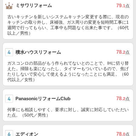
ミサワリフォーム
79
.1
点
古いキッチンを新しいシステムキッチン変更する際に、現在の
キッチンの取り外し、床補強、ガス周りの変更を短時間工事に1
週間で行ってもらい、工事中も問題なく出来た事です。（60代
以上／男性）
積水ハウスリフォーム
78
.2
点
ガスコンロの部品がもう作られてないとのことで、IHに切り替
えた。掃除も楽になったし、タイマーもついているので、焦げ
たりしないで安心して使えるようになったことにも満足。（60
代以上／女性）
PanasonicリフォームClub
78
.2
点
何事にも相談しやすく、要求に対し、誠実に対応していただい
た点。（50代／男性）
エディオン
78
.0
点