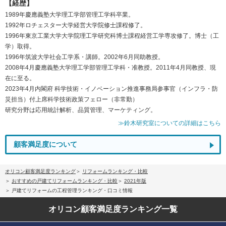
【経歴】
1989年慶應義塾大学理工学部管理工学科卒業。
1992年ロチェスター大学経営大学院修士課程修了。
1996年東京工業大学大学院理工学研究科博士課程経営工学専攻修了。博士（工
学）取得。
1996年筑波大学社会工学系・講師。2002年6月同助教授。
2008年4月慶應義塾大学理工学部管理工学科・准教授。2011年4月同教授、現
在に至る。
2023年4月内閣府 科学技術・イノベーション推進事務局参事官（インフラ・防
災担当）付上席科学技術政策フェロー（非常勤）
研究分野は応用統計解析、品質管理、マーケティング。
≫鈴木研究室についての詳細はこちら
顧客満足度について
オリコン顧客満足度ランキング
リフォームランキング・比較
おすすめの戸建てリフォームランキング・比較
2021年版
戸建てリフォームの工程管理ランキング・口コミ情報
オリコン顧客満足度
ランキング一覧