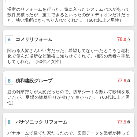
浴室のリフォームを行った。気に入ったシステムバスがあって
数件見積ったが、施工できるといったのがエディオンだけだっ
た。狭い場所にきっちり入れてくれた。（60代以上／男性）
コメリリフォーム
78
.0
点
関わる人皆さんいい方だった。希望してなかったところも老朽
化で傷んだ場所など適格に知らせてくれて、相応の業者を手配
してくれた。（50代／女性）
積和建設グループ
77
.5
点
庭の雑草狩りが大変だったので、防草シートを敷いて砂利を敷
いたが、夏場の雑草狩りが省けて良かった。（60代以上／男
性）
パナソニック リフォーム
77
.5
点
パナホームで建てた家だったので、図面データを業者が持って