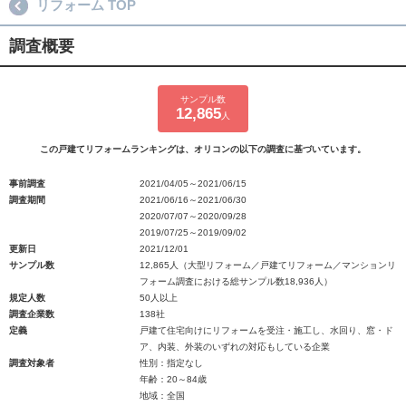
リフォーム TOP
調査概要
サンプル数
12,865
人
この戸建てリフォームランキングは、オリコンの以下の調査に基づいています。
事前調査
2021/04/05～2021/06/15
調査期間
2021/06/16～2021/06/30
2020/07/07～2020/09/28
2019/07/25～2019/09/02
更新日
2021/12/01
サンプル数
12,865人（大型リフォーム／戸建てリフォーム／マンションリ
フォーム調査における総サンプル数18,936人）
規定人数
50人以上
調査企業数
138社
定義
戸建て住宅向けにリフォームを受注・施工し、水回り、窓・ド
ア、内装、外装のいずれの対応もしている企業
調査対象者
性別：指定なし
年齢：20～84歳
地域：全国