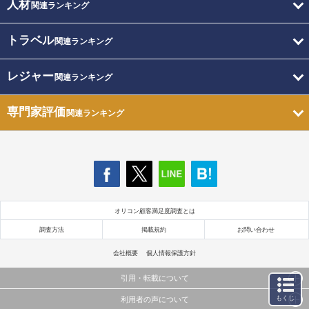
人材
関連ランキング
トラベル
関連ランキング
レジャー
関連ランキング
専門家評価
関連ランキング
オリコン顧客満足度調査とは
調査方法
掲載規約
お問い合わせ
会社概要
個人情報保護方針
引用・転載について
もくじ
利用者の声について
当サイトで公開されている情報（文字、写真、イラスト、画像データ等）及びこれらの配置・