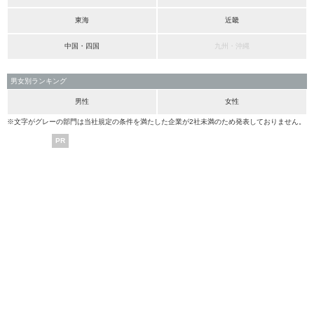
東海
近畿
中国・四国
九州・沖縄
男女別ランキング
男性
女性
※文字がグレーの部門は当社規定の条件を満たした企業が2社未満のため発表しておりません。
PR