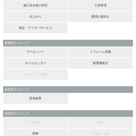
施工担当者の対応
工程管理
仕上がり
費用の適切さ
保証・アフターサービス
業態別ランキング
デベロッパー
リフォーム専業
ホームセンター
家電量販店
ビルダー・工務店
顧客別ランキング
新規顧客
地域別ランキング
北海道
東北
関東
甲信越・北陸