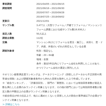
事前調査
2021/04/05～2021/06/15
調査期間
2021/06/16～2021/06/30
2020/07/07～2020/09/28
2019/07/25～2019/09/02
更新日
2021/12/01
サンプル数
3,477人（大型リフォーム／戸建てリフォーム／マンションリ
フォーム調査における総サンプル数18,936人）
規定人数
50人以上
調査企業数
112社
定義
マンション向けにリフォームを受注・施工し、水回り、窓・ド
ア、内装、外装のいずれの対応もしている企業
調査対象者
性別：指定なし
年齢：20～84歳
地域：全国
条件：過去5年以内にリフォーム会社を利用したことがあり、
かつリフォーム会社の選定に関与した人
※オリコン顧客満足度ランキングは、データクリーニング（回収したデータから不正回答や異
常値を排除）および調査対象者条件から外れた回答を除外した上で作成しています。
※「総合ランキング」、「評価項目別」、部門の「業態別」においては有効回答者数が規定人
数を満たした企業のみランクイン対象となります。その他の部門においては有効回答者数が規
定人数の半数以上の企業がランクイン対象となります。
※総合得点が60.0点以上で、他人に薦めたくないと回答した人の割合が基準値以下の企業がラ
ンクイン対象となります。
≫ 詳細はこちら