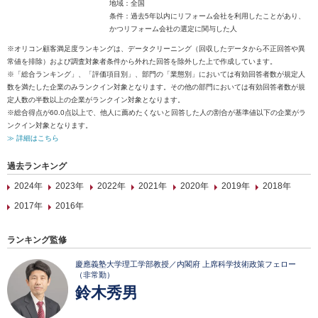
地域：全国
条件：過去5年以内にリフォーム会社を利用したことがあり、
かつリフォーム会社の選定に関与した人
※オリコン顧客満足度ランキングは、データクリーニング（回収したデータから不正回答や異
常値を排除）および調査対象者条件から外れた回答を除外した上で作成しています。
※「総合ランキング」、「評価項目別」、部門の「業態別」においては有効回答者数が規定人
数を満たした企業のみランクイン対象となります。その他の部門においては有効回答者数が規
定人数の半数以上の企業がランクイン対象となります。
※総合得点が60.0点以上で、他人に薦めたくないと回答した人の割合が基準値以下の企業がラ
ンクイン対象となります。
≫ 詳細はこちら
過去ランキング
2024年
2023年
2022年
2021年
2020年
2019年
2018年
2017年
2016年
ランキング監修
慶應義塾大学理工学部教授／内閣府 上席科学技術政策フェロー
（非常勤）
鈴木秀男