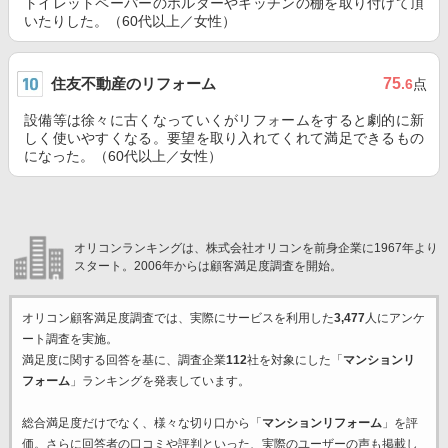
トイレットペーパーのホルダーやキッチンの棚を取り付けて頂
いたりした。（60代以上／女性）
住友不動産のリフォーム
75
.6
点
設備等は徐々に古くなっていくがリフォームをすると劇的に新
しく使いやすくなる。要望を取り入れてくれて満足できるもの
になった。（60代以上／女性）
オリコンランキングは、株式会社オリコンを前身企業に1967年より
スタート。2006年からは顧客満足度調査を開始。
オリコン顧客満足度調査では、実際にサービスを利用した
3,477
人にアンケ
ート調査を実施。
満足度に関する回答を基に、調査企業
112
社を対象にした「
マンションリ
フォーム
」ランキングを発表しています。
総合満足度だけでなく、様々な切り口から「
マンションリフォーム
」を評
価。さらに回答者の口コミや評判といった、実際のユーザーの声も掲載し