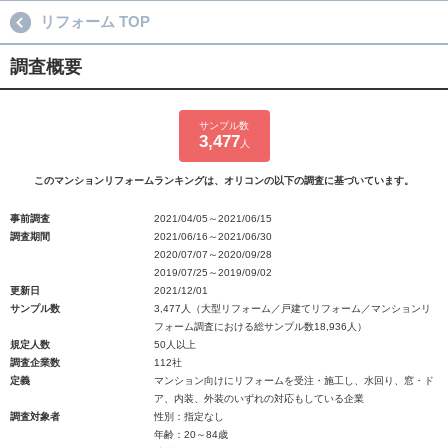
リフォーム TOP
調査概要
サンプル数
3,477
人
このマンションリフォームランキングは、オリコンの以下の調査に基づいています。
事前調査
2021/04/05～2021/06/15
調査期間
2021/06/16～2021/06/30
2020/07/07～2020/09/28
2019/07/25～2019/09/02
更新日
2021/12/01
サンプル数
3,477人（大型リフォーム／戸建てリフォーム／マンションリ
フォーム調査における総サンプル数18,936人）
規定人数
50人以上
調査企業数
112社
定義
マンション向けにリフォームを受注・施工し、水回り、窓・ド
ア、内装、外装のいずれの対応もしている企業
調査対象者
性別：指定なし
年齢：20～84歳