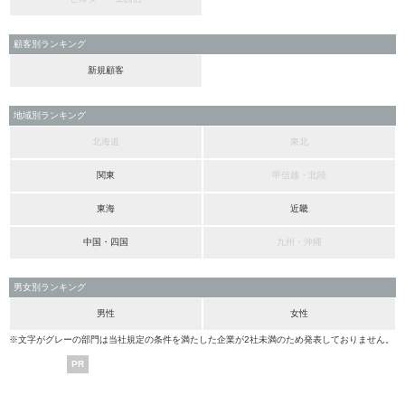
顧客別ランキング
新規顧客
地域別ランキング
北海道
東北
関東
甲信越・北陸
東海
近畿
中国・四国
九州・沖縄
男女別ランキング
男性
女性
※文字がグレーの部門は当社規定の条件を満たした企業が2社未満のため発表しておりません。
PR