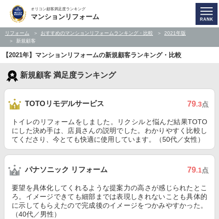
オリコン顧客満足度ランキング
マンションリフォーム
リフォーム
おすすめのマンションリフォームランキング・比較
2021年版
新規顧客
【2021年】マンションリフォームの新規顧客ランキング・比較
新規顧客 満足度ランキング
TOTOリモデルサービス
79
.3
点
トイレのリフォームをしました。リクシルと悩んだ結果TOTO
にした決め手は、店員さんの説明でした。わかりやすく比較し
てくださり、今とても快適に使用しています。（50代／女性）
パナソニック リフォーム
79
.1
点
要望を具体化してくれるような提案力の高さが感じられたとこ
ろ。イメージできても細部までは表現しきれないことも具体的
に示してもらえたので完成後のイメージをつかみやすかった。
（40代／男性）