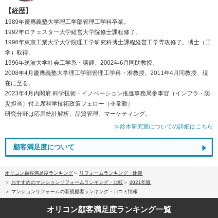
【経歴】
1989年慶應義塾大学理工学部管理工学科卒業。
1992年ロチェスター大学経営大学院修士課程修了。
1996年東京工業大学大学院理工学研究科博士課程経営工学専攻修了。博士（工
学）取得。
1996年筑波大学社会工学系・講師。2002年6月同助教授。
2008年4月慶應義塾大学理工学部管理工学科・准教授。2011年4月同教授、現
在に至る。
2023年4月内閣府 科学技術・イノベーション推進事務局参事官（インフラ・防
災担当）付上席科学技術政策フェロー（非常勤）
研究分野は応用統計解析、品質管理、マーケティング。
≫鈴木研究室についての詳細はこちら
顧客満足度について
オリコン顧客満足度ランキング
リフォームランキング・比較
おすすめのマンションリフォームランキング・比較
2021年版
マンションリフォームの新規顧客ランキング・口コミ情報
オリコン顧客満足度
ランキング一覧