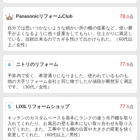
PanasonicリフォームClub
78
.0
点
自分では思いつかないような細かい所の棚の提案など、使い勝
手がよくなるように色々提案をしてもらい、仕上がりに満足し
ている。信頼出来るのでカギを預けて出かけられた。（60代以
上／女性）
ニトリのリフォーム
77
.9
点
予算内で安く、希望通りになりました。使われているものも、
他の大手リフォーム会社と同じ物でしたが値段が断然安く満足
です。（30代／女性）
LIXILリフォームショップ
77
.5
点
キッチンのカスタムベースを基本にランクの違う吊戸棚を取り
入れてくれたり、お風呂の壁も基本にない取り合わせを取り入
れてくれた。また、工事中でも棚の位置や大きさの変更を快く
変更してくれた。（60代以上／男性）