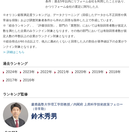
条件：過去5年以内にリフォーム会社を利用したことがあり、
かつリフォーム会社の選定に関与した人
※オリコン顧客満足度ランキングは、データクリーニング（回収したデータから不正回答や異
常値を排除）および調査対象者条件から外れた回答を除外した上で作成しています。
※「総合ランキング」、「評価項目別」、部門の「業態別」においては有効回答者数が規定人
数を満たした企業のみランクイン対象となります。その他の部門においては有効回答者数が規
定人数の半数以上の企業がランクイン対象となります。
※総合得点が60.0点以上で、他人に薦めたくないと回答した人の割合が基準値以下の企業がラ
ンクイン対象となります。
≫ 詳細はこちら
過去ランキング
2024年
2023年
2022年
2021年
2020年
2019年
2018年
2017年
2016年
ランキング監修
慶應義塾大学理工学部教授／内閣府 上席科学技術政策フェロー
（非常勤）
鈴木秀男