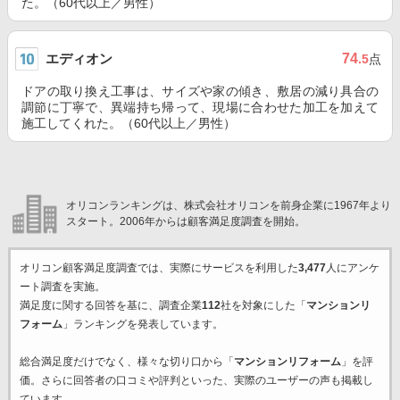
た。（60代以上／男性）
エディオン
74
.5
点
ドアの取り換え工事は、サイズや家の傾き、敷居の減り具合の
調節に丁寧で、異端持ち帰って、現場に合わせた加工を加えて
施工してくれた。（60代以上／男性）
オリコンランキングは、株式会社オリコンを前身企業に1967年より
スタート。2006年からは顧客満足度調査を開始。
オリコン顧客満足度調査では、実際にサービスを利用した
3,477
人にアンケ
ート調査を実施。
満足度に関する回答を基に、調査企業
112
社を対象にした「
マンションリ
フォーム
」ランキングを発表しています。
総合満足度だけでなく、様々な切り口から「
マンションリフォーム
」を評
価。さらに回答者の口コミや評判といった、実際のユーザーの声も掲載し
ています。