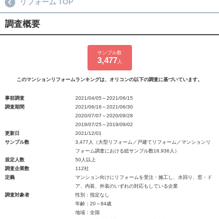
リフォーム TOP
調査概要
サンプル数
3,477
人
このマンションリフォームランキングは、オリコンの以下の調査に基づいています。
事前調査
2021/04/05～2021/06/15
調査期間
2021/06/16～2021/06/30
2020/07/07～2020/09/28
2019/07/25～2019/09/02
更新日
2021/12/01
サンプル数
3,477人（大型リフォーム／戸建てリフォーム／マンションリ
フォーム調査における総サンプル数18,936人）
規定人数
50人以上
調査企業数
112社
定義
マンション向けにリフォームを受注・施工し、水回り、窓・ド
ア、内装、外装のいずれの対応もしている企業
調査対象者
性別：指定なし
年齢：20～84歳
地域：全国