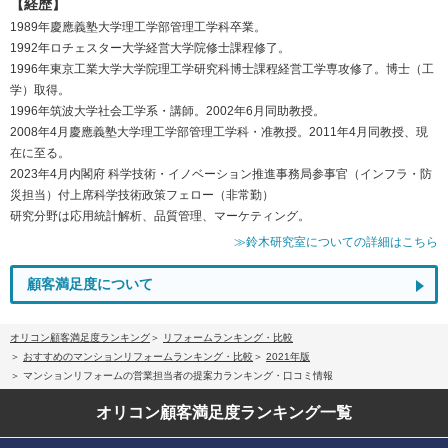
【経歴】
1989年慶應義塾大学理工学部管理工学科卒業。
1992年ロチェスター大学経営大学院修士課程修了。
1996年東京工業大学大学院理工学研究科博士課程経営工学専攻修了。博士（工
学）取得。
1996年筑波大学社会工学系・講師。2002年6月同助教授。
2008年4月慶應義塾大学理工学部管理工学科・准教授。2011年4月同教授、現
在に至る。
2023年4月内閣府 科学技術・イノベーション推進事務局参事官（インフラ・防
災担当）付上席科学技術政策フェロー（非常勤）
研究分野は応用統計解析、品質管理、マーケティング。
≫鈴木研究室についての詳細はこちら
顧客満足度について
オリコン顧客満足度ランキング
リフォームランキング・比較
おすすめのマンションリフォームランキング・比較
2021年版
マンションリフォームの営業担当者の提案力ランキング・口コミ情報
オリコン顧客満足度
ランキング一覧