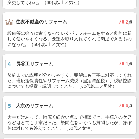
変更してくれた。（60代以上／男性）
住友不動産のリフォーム
76
.2
点
設備等は徐々に古くなっていくがリフォームをすると劇的に新
しく使いやすくなる。要望を取り入れてくれて満足できるもの
になった。（60代以上／女性）
長谷工リフォーム
76
.1
点
契約までの説明が分かりやすく、要望にも丁寧に対応してくれ
た。瑕疵担保責任やリフォーム減税（固定資産税）、税額控除
についても提案・説明してくれた。（60代以上／男性）
大京のリフォーム
76
.0
点
大手だけあって、幅広く細かい点まで相談でき、手続きのケア
などはとても丁寧だった。疑問点をいくつも質問したが、ほぼ
何に対しても答えてくれた。（50代／女性）