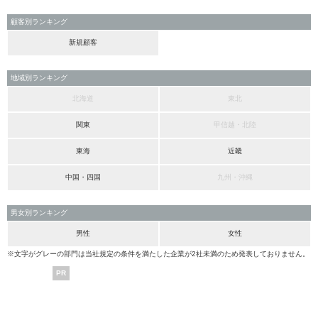
顧客別ランキング
新規顧客
地域別ランキング
北海道
東北
関東
甲信越・北陸
東海
近畿
中国・四国
九州・沖縄
男女別ランキング
男性
女性
※文字がグレーの部門は当社規定の条件を満たした企業が2社未満のため発表しておりません。
PR