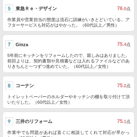
東急Ｒｅ・デザイン
76
.0
点
作業員や営業担当の態度は流石に訓練がいきとどいている。ア
フターサービスも対応がはやかった。（60代以上／男性）
75
Ginza
.4
点
5年前にキッチンをリフォームしたので、親しみはありました。
前回よりは、契約書類や見積書などは入れるファイルなどのあ
りきちんと一つずつ進めていた。（60代以上／女性）
コーナン
75
.2
点
トイレットペーパーのホルダーやキッチンの棚を取り付けて頂
いたりした。（60代以上／女性）
三井のリフォーム
75
.1
点
作業中でも問題があれば直ぐに相談してくれて対応が早かっ