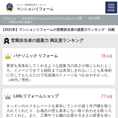
オリコン顧客満足度ランキング
マンションリフォーム
リフォーム
おすすめのマンションリフォームランキング・比較
2021年版
営業担当者の提案力
【2021年】マンションリフォームの営業担当者の提案力ランキング・比較
営業担当者の提案力 満足度ランキング
パナソニック リフォーム
78
.6
点
要望を具体化してくれるような提案力の高さが感じられたとこ
ろ。イメージできても細部までは表現しきれないことも具体的
に示してもらえたので完成後のイメージをつかみやすかった。
（40代／男性）
LIXILリフォームショップ
77
.0
点
キッチンのカスタムベースを基本にランクの違う吊戸棚を取り
入れてくれたり、お風呂の壁も基本にない取り合わせを取り入
れてくれた。また、工事中でも棚の位置や大きさの変更を快く