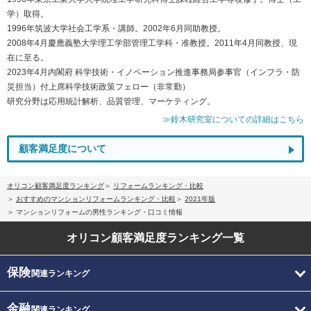
学）取得。
1996年筑波大学社会工学系・講師。2002年6月同助教授。
2008年4月慶應義塾大学理工学部管理工学科・准教授。2011年4月同教授、現
在に至る。
2023年4月内閣府 科学技術・イノベーション推進事務局参事官（インフラ・防
災担当）付上席科学技術政策フェロー（非常勤）
研究分野は応用統計解析、品質管理、マーケティング。
≫鈴木研究室についての詳細はこちら
顧客満足度について
オリコン顧客満足度ランキング
リフォームランキング・比較
おすすめのマンションリフォームランキング・比較
2021年版
マンションリフォームの男性ランキング・口コミ情報
オリコン顧客満足度
ランキング一覧
保険
関連ランキング
金融
関連ランキング