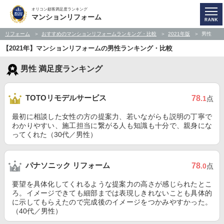
オリコン顧客満足度ランキング
マンションリフォーム
リフォーム
おすすめのマンションリフォームランキング・比較
2021年版
男性
【2021年】マンションリフォームの男性ランキング・比較
男性 満足度ランキング
TOTOリモデルサービス
78
.1
点
最初に相談した女性の方の提案力、若いながらも説明の丁寧で
わかりやすい、施工担当に繋がる人も知識も十分で、親身にな
ってくれた（30代／男性）
パナソニック リフォーム
78
.0
点
要望を具体化してくれるような提案力の高さが感じられたとこ
ろ。イメージできても細部までは表現しきれないことも具体的
に示してもらえたので完成後のイメージをつかみやすかった。
（40代／男性）