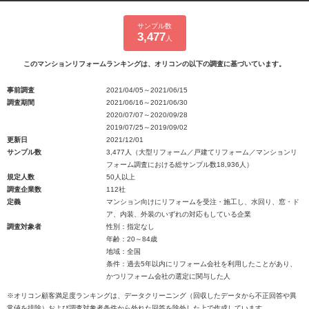
サンプル数
3,477
人
このマンションリフォームランキングは、オリコンの以下の調査に基づいています。
事前調査
2021/04/05～2021/06/15
調査期間
2021/06/16～2021/06/30
2020/07/07～2020/09/28
2019/07/25～2019/09/02
更新日
2021/12/01
サンプル数
3,477人（大型リフォーム／戸建てリフォーム／マンションリ
フォーム調査における総サンプル数18,936人）
規定人数
50人以上
調査企業数
112社
定義
マンション向けにリフォームを受注・施工し、水回り、窓・ド
ア、内装、外装のいずれの対応もしている企業
調査対象者
性別：指定なし
年齢：20～84歳
地域：全国
条件：過去5年以内にリフォーム会社を利用したことがあり、
かつリフォーム会社の選定に関与した人
※オリコン顧客満足度ランキングは、データクリーニング（回収したデータから不正回答や異
常値を排除）および調査対象者条件から外れた回答を除外した上で作成しています。