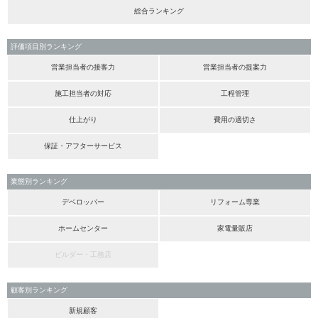
総合ランキング
評価項目別ランキング
営業担当者の接客力
営業担当者の提案力
施工担当者の対応
工程管理
仕上がり
費用の適切さ
保証・アフターサービス
業態別ランキング
デベロッパー
リフォーム専業
ホームセンター
家電量販店
ビルダー・工務店
顧客別ランキング
新規顧客