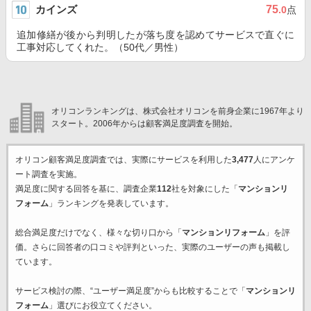
カインズ
75
.0
点
追加修繕が後から判明したが落ち度を認めてサービスで直ぐに
工事対応してくれた。（50代／男性）
オリコンランキングは、株式会社オリコンを前身企業に1967年より
スタート。2006年からは顧客満足度調査を開始。
オリコン顧客満足度調査では、実際にサービスを利用した
3,477
人にアンケ
ート調査を実施。
満足度に関する回答を基に、調査企業
112
社を対象にした「
マンションリ
フォーム
」ランキングを発表しています。
総合満足度だけでなく、様々な切り口から「
マンションリフォーム
」を評
価。さらに回答者の口コミや評判といった、実際のユーザーの声も掲載し
ています。
サービス検討の際、“ユーザー満足度”からも比較することで「
マンションリ
フォーム
」選びにお役立てください。