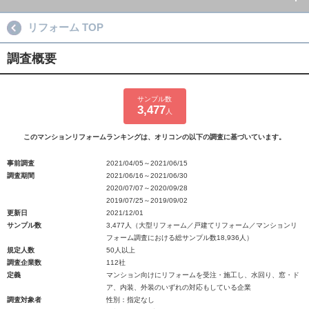
リフォーム TOP
調査概要
サンプル数
3,477
人
このマンションリフォームランキングは、オリコンの以下の調査に基づいています。
事前調査
2021/04/05～2021/06/15
調査期間
2021/06/16～2021/06/30
2020/07/07～2020/09/28
2019/07/25～2019/09/02
更新日
2021/12/01
サンプル数
3,477人（大型リフォーム／戸建てリフォーム／マンションリ
フォーム調査における総サンプル数18,936人）
規定人数
50人以上
調査企業数
112社
定義
マンション向けにリフォームを受注・施工し、水回り、窓・ド
ア、内装、外装のいずれの対応もしている企業
調査対象者
性別：指定なし