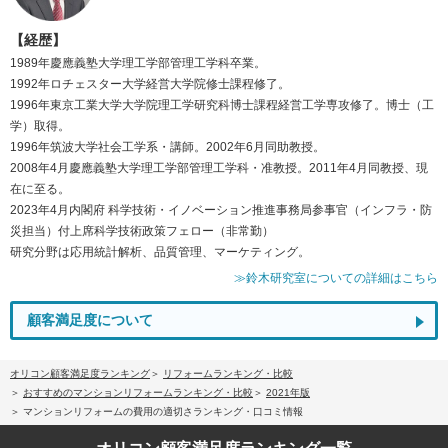
【経歴】
1989年慶應義塾大学理工学部管理工学科卒業。
1992年ロチェスター大学経営大学院修士課程修了。
1996年東京工業大学大学院理工学研究科博士課程経営工学専攻修了。博士（工
学）取得。
1996年筑波大学社会工学系・講師。2002年6月同助教授。
2008年4月慶應義塾大学理工学部管理工学科・准教授。2011年4月同教授、現
在に至る。
2023年4月内閣府 科学技術・イノベーション推進事務局参事官（インフラ・防
災担当）付上席科学技術政策フェロー（非常勤）
研究分野は応用統計解析、品質管理、マーケティング。
≫鈴木研究室についての詳細はこちら
顧客満足度について
オリコン顧客満足度ランキング
リフォームランキング・比較
おすすめのマンションリフォームランキング・比較
2021年版
マンションリフォームの費用の適切さランキング・口コミ情報