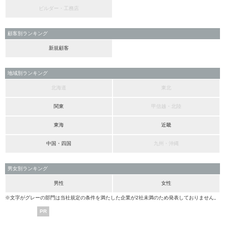
ビルダー・工務店
顧客別ランキング
新規顧客
地域別ランキング
北海道
東北
関東
甲信越・北陸
東海
近畿
中国・四国
九州・沖縄
男女別ランキング
男性
女性
※文字がグレーの部門は当社規定の条件を満たした企業が2社未満のため発表しておりません。
PR