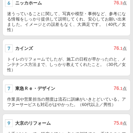
ニッカホーム
76
.3
点
迷うっていることに関して、写真や模型・事例など、参考にな
る情報をしっかり提供して説明してくれ、安心してお願い出来
ました。イメージとの誤差もなく、大満足です。（40代／女
性）
カインズ
76
.1
点
トイレのリフォームでしたが、施工の日程が早かったのと、メ
ンテナンス方法まで、しっかり教えてくれたこと。（30代／女
性）
東急Ｒｅ・デザイン
76
.1
点
作業員や営業担当の態度は流石に訓練がいきとどいている。ア
フターサービスも対応がはやかった。（60代以上／男性）
大京のリフォーム
75
.8
点