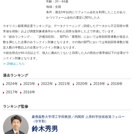
年齢：20～84歳
地域：全国
条件：過去5年以内にリフォーム会社を利用したことがあり、
かつリフォーム会社の選定に関与した人
※オリコン顧客満足度ランキングは、データクリーニング（回収したデータから不正回答や異
常値を排除）および調査対象者条件から外れた回答を除外した上で作成しています。
※「総合ランキング」、「評価項目別」、部門の「業態別」においては有効回答者数が規定人
数を満たした企業のみランクイン対象となります。その他の部門においては有効回答者数が規
定人数の半数以上の企業がランクイン対象となります。
※総合得点が60.0点以上で、他人に薦めたくないと回答した人の割合が基準値以下の企業がラ
ンクイン対象となります。
≫ 詳細はこちら
過去ランキング
2024年
2023年
2022年
2021年
2020年
2019年
2018年
2017年
2016年
ランキング監修
慶應義塾大学理工学部教授／内閣府 上席科学技術政策フェロー
（非常勤）
鈴木秀男