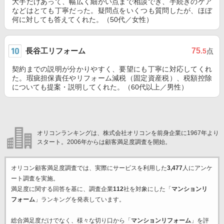
大手だけあって、幅広く細かい点まで相談でき、手続きのケア
などはとても丁寧だった。疑問点をいくつも質問したが、ほぼ
何に対しても答えてくれた。（50代／女性）
長谷工リフォーム
75
.5
点
契約までの説明が分かりやすく、要望にも丁寧に対応してくれ
た。瑕疵担保責任やリフォーム減税（固定資産税）、税額控除
についても提案・説明してくれた。（60代以上／男性）
オリコンランキングは、株式会社オリコンを前身企業に1967年より
スタート。2006年からは顧客満足度調査を開始。
オリコン顧客満足度調査では、実際にサービスを利用した
3,477
人にアンケ
ート調査を実施。
満足度に関する回答を基に、調査企業
112
社を対象にした「
マンションリ
フォーム
」ランキングを発表しています。
総合満足度だけでなく、様々な切り口から「
マンションリフォーム
」を評