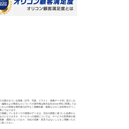
で公開されている情報（文字、写真、イラスト、画像データ等）及びこれ
・編集および構造などについての著作権は株式会社oricon MEに帰属してお
これらの情報を権利者の許可なく無断転載・複製などの二次利用を行うこ
禁じております。
で掲載しているすべての情報やデータは、当社の調査に基づいた結果から
ものとなりますが、サービスへの感想については、サービスの利用者が提
見解・感想となっており、当社の見解・意見ではないことをご理解いただ
ご覧ください。