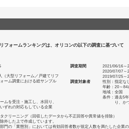
リフォームランキングは、オリコンの以下の調査に基づいて
5
調査期間
2021/06/16～2
2020/07/07～2
77人（大型リフォーム／戸建てリフ
2019/07/25～2
ォーム調査における総サンプル
調査対象者
性別：指定な
年齢：20～84
地域：全国
条件：過去5
ームを受注・施工し、水回り、
り、か
いずれの対応もしている企業
タクリーニング（回収したデータから不正回答や異常値を排除）
除外した上で作成しています。
部門の「業態別」においては有効回答者数が規定人数を満たした企業の