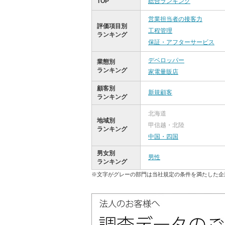
TOP
総合ランキング
営業担当者の接客力
評価項目別
工程管理
ランキング
保証・アフターサービス
デベロッパー
業態別
ランキング
家電量販店
顧客別
新規顧客
ランキング
北海道
地域別
甲信越・北陸
ランキング
中国・四国
男女別
男性
ランキング
※文字がグレーの部門は当社規定の条件を満たした企