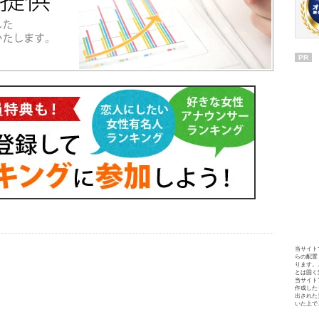
PR
当サイト
らの配置
ります。
とは固く
当サイト
作成した
出された
いた上で