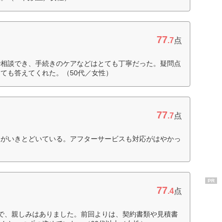
77
.7
点
で相談でき、手続きのケアなどはとても丁寧だった。疑問点
ても答えてくれた。（50代／女性）
77
.7
点
練がいきとどいている。アフターサービスも対応がはやかっ
PR
77
.4
点
で、親しみはありました。前回よりは、契約書類や見積書