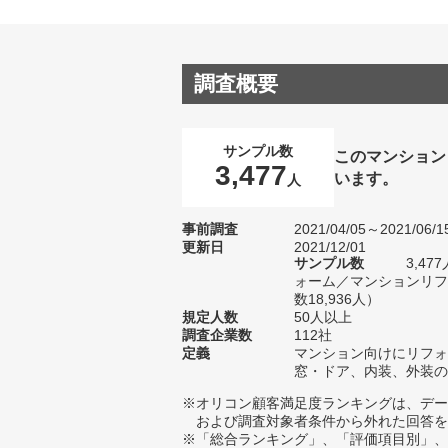
調査概要
サンプル数
このマンション
3,477
います。
人
事前調査
2021/04/05～2021/06/1
更新日
2021/12/01
サンプル数
3,4
ォーム／マンションリフ
数18,936人）
規定人数
50人以上
調査企業数
112社
定義
マンション向けにリフォ
窓・ドア、内装、外装の
※オリコン顧客満足度ランキングは、デー
および調査対象者条件から外れた回答を
※「総合ランキング」、「評価項目別」、