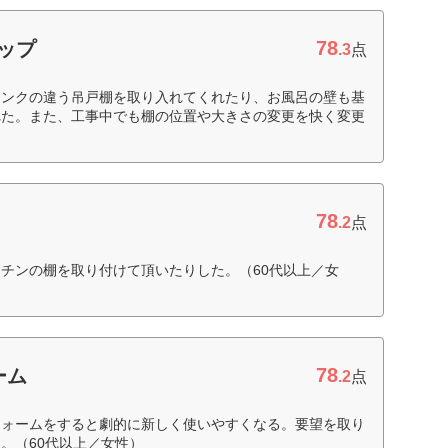
78
ョップ
.3
点
ランクの違う吊戸棚を取り入れてくれたり、お風呂の壁も基
れた。また、工事中でも棚の位置や大きさの変更を快く変更
78
.2
点
チンの棚を取り付けて頂いたりした。（60代以上／女
78
ーム
.2
点
フォームをすると劇的に新しく使いやすくなる。要望を取り
。（60代以上／女性）