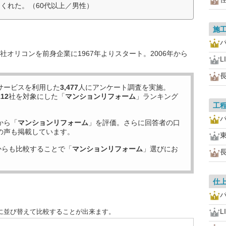
くれた。（60代以上／男性）
施
オリコンを前身企業に1967年よりスタート。2006年から
L
サービスを利用した
3,477
人にアンケート調査を実施。
112
社を対象にした「
マンションリフォーム
」ランキング
工
から「
マンションリフォーム
」を評価。さらに回答者の口
の声も掲載しています。
からも比較することで「
マンションリフォーム
」選びにお
仕
L
に並び替えて比較することが出来ます。