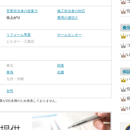
営業担当者の提案力
施工担当者の対応
仕上がり
費用の適切さ
費
リフォーム専業
ホームセンター
ビルダー・工務店
L
東北
関東
保
東海
近畿
九州・沖縄
女性
業が2社未満のため発表しておりません。
L