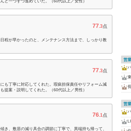
んと一つずつ進めていた。（60代以上／女性）
77
.3
点
の日程が早かったのと、メンテナンス方法まで、しっかり教
営
77
.3
点
望にも丁寧に対応してくれた。瑕疵担保責任やリフォーム減
も提案・説明してくれた。（60代以上／男性）
営
76
.1
点
L
の傾き、敷居の減り具合の調節に丁寧で、異端持ち帰って、