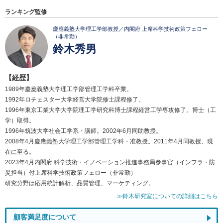
ランキング監修
慶應義塾大学理工学部教授／内閣府 上席科学技術政策フェロー
（非常勤）
鈴木秀男
【経歴】
1989年慶應義塾大学理工学部管理工学科卒業。
1992年ロチェスター大学経営大学院修士課程修了。
1996年東京工業大学大学院理工学研究科博士課程経営工学専攻修了。博士（工
学）取得。
1996年筑波大学社会工学系・講師。2002年6月同助教授。
2008年4月慶應義塾大学理工学部管理工学科・准教授。2011年4月同教授、現
在に至る。
2023年4月内閣府 科学技術・イノベーション推進事務局参事官（インフラ・防
災担当）付上席科学技術政策フェロー（非常勤）
研究分野は応用統計解析、品質管理、マーケティング。
≫鈴木研究室についての詳細はこちら
顧客満足度について