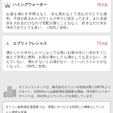
ハミングウォーター
76
.0
点
お湯を沸かす手間もなく、水も買わなくて済むのでとても便
利。子供が産まれたのでミルク作りに役立ってます。また水道
水を入れるだけなので宅配が届くこともなく、好きなだけ水を
浄水できてとても良い。（30代／女性）
エブリィフレシャス
73
.9
点
沸かしたり冷やしたりしなくても熱いお湯や冷たい水がすぐに
使えて非常に便利。お茶が沸かしても沸かしても足りない、冷
えていない、沸かさないとお湯がない、といったストレスがな
くなった。（30代／女性）
オリコンランキングは、株式会社オリコンを前身企業に1967年より
スタート。2006年からは顧客満足度調査を開始。浄水型ウォーター
サーバーは、2023年よりランキングを発表しています。
オリコン顧客満足度調査では、実際にサービスを利用した
829
人にアンケ
ート調査を実施。