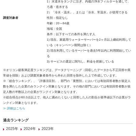
1）水道水をタンクに注ぎ、内蔵の浄水フィルターを通して、
ろ過・造水する
2）「冷水・温水」、または「冷水、常温水」が使用できる
調査対象者
性別：指定なし
年齢：20～84歳
地域：全国
条件：以下すべての条件を満たす人
1) 現在、家庭用ウォーターサーバーを2ヶ月以上継続利用して
いる（キャンペーン期間は除く）
2) 現在利用しているサーバーを過去5年以内に利用開始してい
る
3) サービスの選定に関与し、料金を把握している
※オリコン顧客満足度ランキングは、データクリーニング（回収したデータから不正回答や異
常値を排除）および調査対象者条件から外れた回答を除外した上で作成しています。
※「総合ランキング」、「評価項目別」、部門の「業態別」においては有効回答者数が規定人
数を満たした企業のみランクイン対象となります。その他の部門においては有効回答者数が規
定人数の半数以上の企業がランクイン対象となります。
※総合得点が60.0点以上で、他人に薦めたくないと回答した人の割合が基準値以下の企業がラ
ンクイン対象となります。
≫ 詳細はこちら
過去ランキング
2025年
2024年
2023年