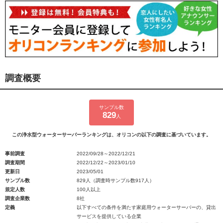
調査概要
サンプル数
829
人
この浄水型ウォーターサーバーランキングは、オリコンの以下の調査に基づいています。
事前調査
2022/09/28～2022/12/21
調査期間
2022/12/22～2023/01/10
更新日
2023/05/01
サンプル数
829人（調査時サンプル数917人）
規定人数
100人以上
調査企業数
8社
定義
以下すべての条件を満たす家庭用ウォーターサーバーの、貸出
サービスを提供している企業