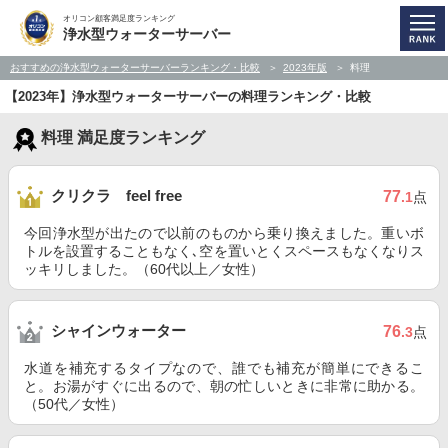
オリコン顧客満足度ランキング
浄水型ウォーターサーバー
おすすめの浄水型ウォーターサーバーランキング・比較
2023年版
料理
【2023年】浄水型ウォーターサーバーの料理ランキング・比較
料理 満足度ランキング
クリクラ feel free
77
.1
点
今回浄水型が出たので以前のものから乗り換えました。重いボ
トルを設置することもなく､空を置いとくスペースもなくなりス
ッキリしました。（60代以上／女性）
シャインウォーター
76
.3
点
水道を補充するタイプなので、誰でも補充が簡単にできるこ
と。お湯がすぐに出るので、朝の忙しいときに非常に助かる。
（50代／女性）