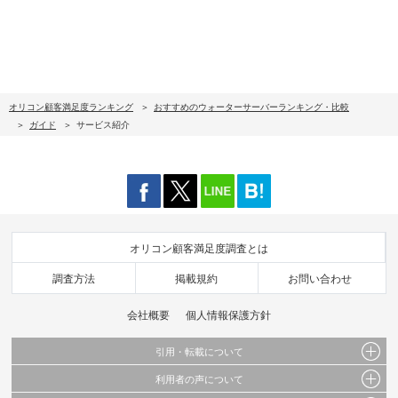
オリコン顧客満足度ランキング
おすすめのウォーターサーバーランキング・比較
ガイド
サービス紹介
オリコン顧客満足度調査とは
調査方法
掲載規約
お問い合わせ
会社概要
個人情報保護方針
引用・転載について
利用者の声について
当サイトで公開されている情報（文字、写真、イラスト、画像データ等）及びこれらの配
置・編集および構造などについての著作権は株式会社oricon MEに帰属しております。