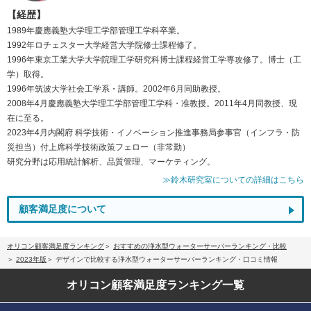
【経歴】
1989年慶應義塾大学理工学部管理工学科卒業。
1992年ロチェスター大学経営大学院修士課程修了。
1996年東京工業大学大学院理工学研究科博士課程経営工学専攻修了。博士（工
学）取得。
1996年筑波大学社会工学系・講師。2002年6月同助教授。
2008年4月慶應義塾大学理工学部管理工学科・准教授。2011年4月同教授、現
在に至る。
2023年4月内閣府 科学技術・イノベーション推進事務局参事官（インフラ・防
災担当）付上席科学技術政策フェロー（非常勤）
研究分野は応用統計解析、品質管理、マーケティング。
≫鈴木研究室についての詳細はこちら
顧客満足度について
オリコン顧客満足度ランキング
おすすめの浄水型ウォーターサーバーランキング・比較
2023年版
デザインで比較する浄水型ウォーターサーバーランキング・口コミ情報
オリコン顧客満足度
ランキング一覧