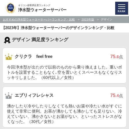
オリコン顧客満足度ランキング
浄水型ウォーターサーバー
おすすめの浄水型ウォーターサーバーランキング・比較
2023年版
デザイン
【2023年】浄水型ウォーターサーバーのデザインランキング・比較
デザイン 満足度ランキング
クリクラ feel free
75
.6
点
今回浄水型が出たので以前のものから乗り換えました。重いボ
トルを設置することもなく､空を置いとくスペースもなくなりス
ッキリしました。（60代以上／女性）
エブリィフレシャス
75
.4
点
沸かしたり冷やしたりしなくても熱いお湯や冷たい水がすぐに
使えて非常に便利。お茶が沸かしても沸かしても足りない、冷
えていない、沸かさないとお湯がない、といったストレスがな
くなった。（30代／女性）