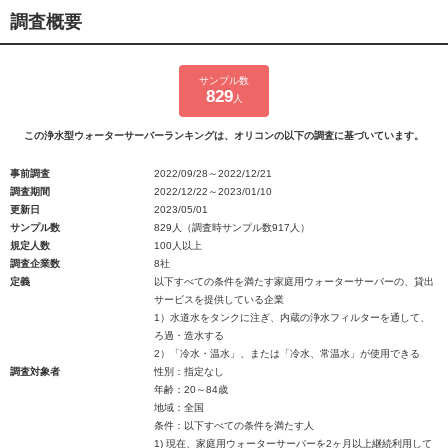
調査概要
サンプル数
829
人
この浄水型ウォーターサーバーランキングは、オリコンの以下の調査に基づいています。
事前調査
2022/09/28～2022/12/21
調査期間
2022/12/22～2023/01/10
更新日
2023/05/01
サンプル数
829人（調査時サンプル数917人）
規定人数
100人以上
調査企業数
8社
定義
以下すべての条件を満たす家庭用ウォーターサーバーの、貸出
サービスを提供している企業
1）水道水をタンクに注ぎ、内蔵の浄水フィルターを通して、
ろ過・造水する
2）「冷水・温水」、または「冷水、常温水」が使用できる
調査対象者
性別：指定なし
年齢：20～84歳
地域：全国
条件：以下すべての条件を満たす人
1) 現在、家庭用ウォーターサーバーを2ヶ月以上継続利用して