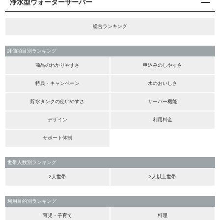
浄水型ウォーターサーバー
総合ランキング
評価項目別ランキング
商品のわかりやすさ
申込みのしやすさ
特典・キャンペーン
水のおいしさ
貯水タンクの使いやすさ
サーバー機能
デザイン
利用料金
サポート体制
世帯人数別ランキング
2人世帯
3人以上世帯
利用目的別ランキング
育児・子育て
料理