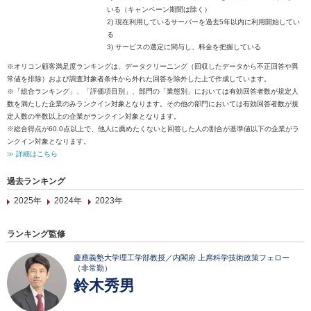
いる（キャンペーン期間は除く）
2) 現在利用しているサーバーを過去5年以内に利用開始してい
る
3) サービスの選定に関与し、料金を把握している
※オリコン顧客満足度ランキングは、データクリーニング（回収したデータから不正回答や異
常値を排除）および調査対象者条件から外れた回答を除外した上で作成しています。
※「総合ランキング」、「評価項目別」、部門の「業態別」においては有効回答者数が規定人
数を満たした企業のみランクイン対象となります。その他の部門においては有効回答者数が規
定人数の半数以上の企業がランクイン対象となります。
※総合得点が60.0点以上で、他人に薦めたくないと回答した人の割合が基準値以下の企業がラ
ンクイン対象となります。
≫ 詳細はこちら
過去ランキング
2025年
2024年
2023年
ランキング監修
慶應義塾大学理工学部教授／内閣府 上席科学技術政策フェロー
（非常勤）
鈴木秀男