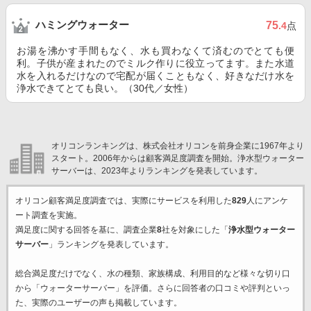
ハミングウォーター
75
.4
点
お湯を沸かす手間もなく、水も買わなくて済むのでとても便
利。子供が産まれたのでミルク作りに役立ってます。また水道
水を入れるだけなので宅配が届くこともなく、好きなだけ水を
浄水できてとても良い。（30代／女性）
オリコンランキングは、株式会社オリコンを前身企業に1967年より
スタート。2006年からは顧客満足度調査を開始。浄水型ウォーター
サーバーは、2023年よりランキングを発表しています。
オリコン顧客満足度調査では、実際にサービスを利用した
829
人にアンケ
ート調査を実施。
満足度に関する回答を基に、調査企業
8
社を対象にした「
浄水型ウォーター
サーバー
」ランキングを発表しています。
総合満足度だけでなく、水の種類、家族構成、利用目的など様々な切り口
から「ウォーターサーバー」を評価。さらに回答者の口コミや評判といっ
た、実際のユーザーの声も掲載しています。