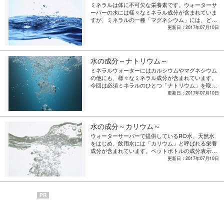
ミネラルは体に不可欠な栄養素です。ウォーターサ
ーバーの水には様々なミネラル成分が含まれていま
すが、ミネラルの一種「マグネシウム」には、どの
ような働きがあるのでしょうか。
更新日：2017年07月10日
水の成分～ナトリウム～
ミネラルウォーターにはカルシウムやマグネシウム
の他にも、様々なミネラル成分が含まれています。
今回は必須ミネラルのひとつ「ナトリウム」を取り
上げ、その効果や効能、一緒に摂取したい栄養素な
更新日：2017年07月10日
どについて紹介します。
水の成分～カリウム～
ウォーターサーバーで提供しているRO水、天然水
をはじめ、飲用水には「カリウム」と呼ばれる栄養
成分が含まれています。ペットボトルの成分表示な
どで見かけたことがある方も多いのではないでしょ
更新日：2017年07月10日
うか。ではカリウムは一体何でできていて、体内で
どのような働きをし、どのような効果をもたらすの
でしょうか。
PR