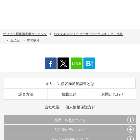
オリコン顧客満足度ランキング
おすすめのウォーターサーバーランキング・比較
ガイド
水の成分
オリコン顧客満足度調査とは
調査方法
掲載規約
お問い合わせ
会社概要
個人情報保護方針
引用・転載について
利用者の声について
当サイトで公開されている情報（文字、写真、イラスト、画像データ等）及びこれらの配
置・編集および構造などについての著作権は株式会社oricon MEに帰属しております。
クッキーの使用について