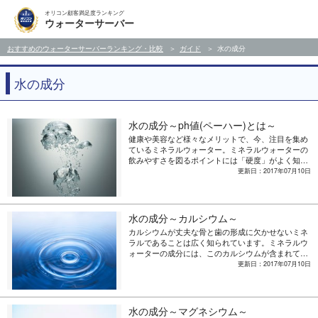
オリコン顧客満足度ランキング
ウォーターサーバー
おすすめのウォーターサーバーランキング・比較
ガイド
水の成分
水の成分
水の成分～ph値(ペーハー)とは～
健康や美容など様々なメリットで、今、注目を集め
ているミネラルウォーター。ミネラルウォーターの
飲みやすさを図るポイントには「硬度」がよく知ら
れていますが、今回は「pH値（ペーハー値）」に注
更新日：2017年07月10日
目してみました。pH値とはいったい何を示している
数値なのでしょうか。
水の成分～カルシウム～
カルシウムが丈夫な骨と歯の形成に欠かせないミネ
ラルであることは広く知られています。ミネラルウ
ォーターの成分には、このカルシウムが含まれてい
ますが、骨や歯の形成以外にも体にとって良い働き
更新日：2017年07月10日
が多数あります。ただし、カルシウムは一緒に摂取
すべき栄養・そうでない栄養などの組み合わせがあ
り、それを間違えると効果や効能が半減してしまう
おそれもあります。
水の成分～マグネシウム～