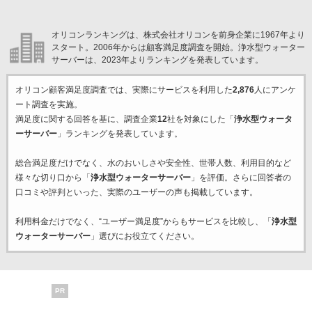
オリコンランキングは、株式会社オリコンを前身企業に1967年より
スタート。2006年からは顧客満足度調査を開始。浄水型ウォーター
サーバーは、2023年よりランキングを発表しています。
オリコン顧客満足度調査では、実際にサービスを利用した
2,876
人にアンケ
ート調査を実施。
満足度に関する回答を基に、調査企業
12
社を対象にした「
浄水型ウォータ
ーサーバー
」ランキングを発表しています。
総合満足度だけでなく、水のおいしさや安全性、世帯人数、利用目的など
様々な切り口から「
浄水型ウォーターサーバー
」を評価。さらに回答者の
口コミや評判といった、実際のユーザーの声も掲載しています。
利用料金だけでなく、“ユーザー満足度”からもサービスを比較し、「
浄水型
ウォーターサーバー
」選びにお役立てください。
PR