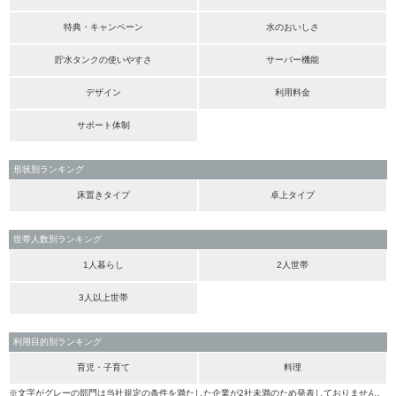
特典・キャンペーン
水のおいしさ
貯水タンクの使いやすさ
サーバー機能
デザイン
利用料金
サポート体制
形状別ランキング
床置きタイプ
卓上タイプ
世帯人数別ランキング
1人暮らし
2人世帯
3人以上世帯
利用目的別ランキング
育児・子育て
料理
※文字がグレーの部門は当社規定の条件を満たした企業が2社未満のため発表しておりません。