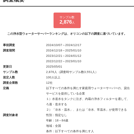
サンプル数
2,876
人
この浄水型ウォーターサーバーランキングは、オリコンの以下の調査に基づいています。
事前調査
2024/10/07～2024/12/17
調査期間
2024/12/18～2025/01/10
2023/12/21～2024/01/12
2022/12/22～2023/01/10
更新日
2025/05/01
サンプル数
2,876人（調査時サンプル数3,551人）
規定人数
100人以上
調査企業数
12社
定義
以下すべての条件を満たす家庭用ウォーターサーバーの、貸出
サービスを提供している企業
１）水道水をタンクに注ぎ、内蔵の浄水フィルターを通して、
ろ過・造水する
２）「冷水・温水」、または「冷水、常温水」が使用できる
調査対象者
性別：指定なし
年齢：18～84歳
地域：全国
条件：以下すべての条件を満たす人