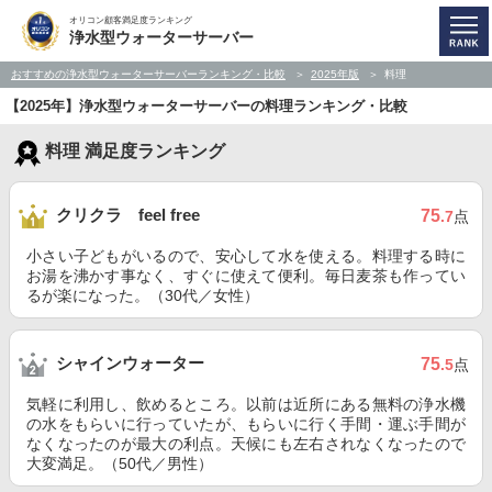
オリコン顧客満足度ランキング
浄水型ウォーターサーバー
おすすめの浄水型ウォーターサーバーランキング・比較
2025年版
料理
【2025年】浄水型ウォーターサーバーの料理ランキング・比較
料理 満足度ランキング
クリクラ feel free
75
.7
点
小さい子どもがいるので、安心して水を使える。料理する時に
お湯を沸かす事なく、すぐに使えて便利。毎日麦茶も作ってい
るが楽になった。（30代／女性）
シャインウォーター
75
.5
点
気軽に利用し、飲めるところ。以前は近所にある無料の浄水機
の水をもらいに行っていたが、もらいに行く手間・運ぶ手間が
なくなったのが最大の利点。天候にも左右されなくなったので
大変満足。（50代／男性）