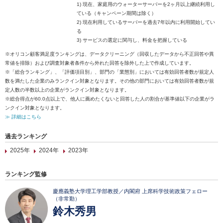
1) 現在、家庭用のウォーターサーバーを2ヶ月以上継続利用し
ている（キャンペーン期間は除く）
2) 現在利用しているサーバーを過去7年以内に利用開始してい
る
3) サービスの選定に関与し、料金を把握している
※オリコン顧客満足度ランキングは、データクリーニング（回収したデータから不正回答や異
常値を排除）および調査対象者条件から外れた回答を除外した上で作成しています。
※「総合ランキング」、「評価項目別」、部門の「業態別」においては有効回答者数が規定人
数を満たした企業のみランクイン対象となります。その他の部門においては有効回答者数が規
定人数の半数以上の企業がランクイン対象となります。
※総合得点が60.0点以上で、他人に薦めたくないと回答した人の割合が基準値以下の企業がラ
ンクイン対象となります。
≫ 詳細はこちら
過去ランキング
2025年
2024年
2023年
ランキング監修
慶應義塾大学理工学部教授／内閣府 上席科学技術政策フェロー
（非常勤）
鈴木秀男