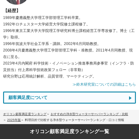
【経歴】
1989年慶應義塾大学理工学部管理工学科卒業。
1992年ロチェスター大学経営大学院修士課程修了。
1996年東京工業大学大学院理工学研究科博士課程経営工学専攻修了。博士（工
学）取得。
1996年筑波大学社会工学系・講師。2002年6月同助教授。
2008年4月慶應義塾大学理工学部管理工学科・准教授。2011年4月同教授、現
在に至る。
2023年4月内閣府 科学技術・イノベーション推進事務局参事官（インフラ・防
災担当）付上席科学技術政策フェロー（非常勤）
研究分野は応用統計解析、品質管理、マーケティング。
≫鈴木研究室についての詳細はこちら
顧客満足度について
オリコン顧客満足度ランキング
おすすめの浄水型ウォーターサーバーランキング・比較
2025年版
料理目的で比較する浄水型ウォーターサーバーランキング・口コミ情報
オリコン顧客満足度
ランキング一覧