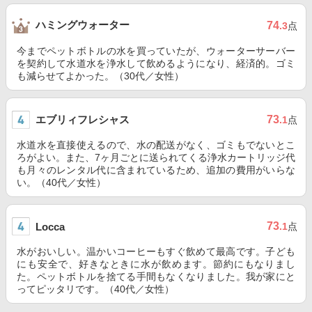
ハミングウォーター
74
.3
点
今までペットボトルの水を買っていたが、ウォーターサーバー
を契約して水道水を浄水して飲めるようになり、経済的。ゴミ
も減らせてよかった。（30代／女性）
エブリィフレシャス
73
.1
点
水道水を直接使えるので、水の配送がなく、ゴミもでないとこ
ろがよい。また、7ヶ月ごとに送られてくる浄水カートリッジ代
も月々のレンタル代に含まれているため、追加の費用がいらな
い。（40代／女性）
73
Locca
.1
点
水がおいしい。温かいコーヒーもすぐ飲めて最高です。子ども
にも安全で、好きなときに水が飲めます。節約にもなりまし
た。ペットボトルを捨てる手間もなくなりました。我が家にと
ってピッタリです。（40代／女性）