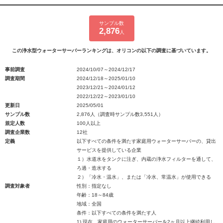
サンプル数
2,876
人
この浄水型ウォーターサーバーランキングは、オリコンの以下の調査に基づいています。
事前調査
2024/10/07～2024/12/17
調査期間
2024/12/18～2025/01/10
2023/12/21～2024/01/12
2022/12/22～2023/01/10
更新日
2025/05/01
サンプル数
2,876人（調査時サンプル数3,551人）
規定人数
100人以上
調査企業数
12社
定義
以下すべての条件を満たす家庭用ウォーターサーバーの、貸出
サービスを提供している企業
１）水道水をタンクに注ぎ、内蔵の浄水フィルターを通して、
ろ過・造水する
２）「冷水・温水」、または「冷水、常温水」が使用できる
調査対象者
性別：指定なし
年齢：18～84歳
地域：全国
条件：以下すべての条件を満たす人
1) 現在、家庭用のウォーターサーバーを2ヶ月以上継続利用し