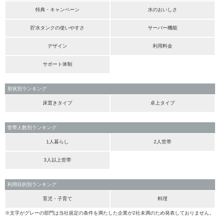
特典・キャンペーン
水のおいしさ
貯水タンクの使いやすさ
サーバー機能
デザイン
利用料金
サポート体制
形状別ランキング
床置きタイプ
卓上タイプ
世帯人数別ランキング
1人暮らし
2人世帯
3人以上世帯
利用目的別ランキング
育児・子育て
料理
※文字がグレーの部門は当社規定の条件を満たした企業が2社未満のため発表しておりません。