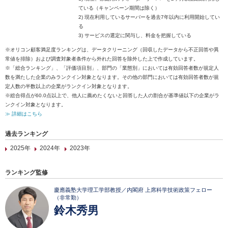
ている（キャンペーン期間は除く）
2) 現在利用しているサーバーを過去7年以内に利用開始してい
る
3) サービスの選定に関与し、料金を把握している
※オリコン顧客満足度ランキングは、データクリーニング（回収したデータから不正回答や異
常値を排除）および調査対象者条件から外れた回答を除外した上で作成しています。
※「総合ランキング」、「評価項目別」、部門の「業態別」においては有効回答者数が規定人
数を満たした企業のみランクイン対象となります。その他の部門においては有効回答者数が規
定人数の半数以上の企業がランクイン対象となります。
※総合得点が60.0点以上で、他人に薦めたくないと回答した人の割合が基準値以下の企業がラ
ンクイン対象となります。
≫ 詳細はこちら
過去ランキング
2025年
2024年
2023年
ランキング監修
慶應義塾大学理工学部教授／内閣府 上席科学技術政策フェロー
（非常勤）
鈴木秀男