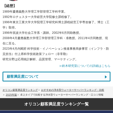
【経歴】
1989年慶應義塾大学理工学部管理工学科卒業。
1992年ロチェスター大学経営大学院修士課程修了。
1996年東京工業大学大学院理工学研究科博士課程経営工学専攻修了。博士（工
学）取得。
1996年筑波大学社会工学系・講師。2002年6月同助教授。
2008年4月慶應義塾大学理工学部管理工学科・准教授。2011年4月同教授、現
在に至る。
2023年4月内閣府 科学技術・イノベーション推進事務局参事官（インフラ・防
災担当）付上席科学技術政策フェロー（非常勤）
研究分野は応用統計解析、品質管理、マーケティング。
≫鈴木研究室についての詳細はこちら
顧客満足度について
オリコン顧客満足度ランキング
おすすめの浄水型ウォーターサーバーランキング・比較
2025年版
卓上タイプで比較する浄水型ウォーターサーバーランキング・口コミ情報
オリコン顧客満足度
ランキング一覧