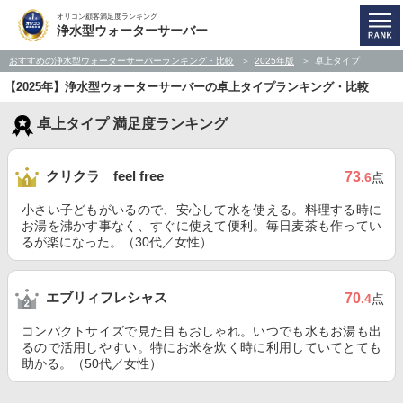
オリコン顧客満足度ランキング
浄水型ウォーターサーバー
おすすめの浄水型ウォーターサーバーランキング・比較
2025年版
卓上タイプ
【2025年】浄水型ウォーターサーバーの卓上タイプランキング・比較
卓上タイプ 満足度ランキング
クリクラ feel free
73
.6
点
小さい子どもがいるので、安心して水を使える。料理する時に
お湯を沸かす事なく、すぐに使えて便利。毎日麦茶も作ってい
るが楽になった。（30代／女性）
エブリィフレシャス
70
.4
点
コンパクトサイズで見た目もおしゃれ。いつでも水もお湯も出
るので活用しやすい。特にお米を炊く時に利用していてとても
助かる。（50代／女性）