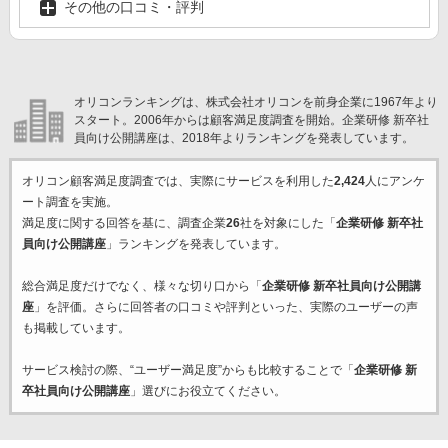
その他の口コミ・評判
オリコンランキングは、株式会社オリコンを前身企業に1967年より
スタート。2006年からは顧客満足度調査を開始。企業研修 新卒社
員向け公開講座は、2018年よりランキングを発表しています。
オリコン顧客満足度調査では、実際にサービスを利用した
2,424
人にアンケ
ート調査を実施。
満足度に関する回答を基に、調査企業
26
社を対象にした「
企業研修 新卒社
員向け公開講座
」ランキングを発表しています。
総合満足度だけでなく、様々な切り口から「
企業研修 新卒社員向け公開講
座
」を評価。さらに回答者の口コミや評判といった、実際のユーザーの声
も掲載しています。
サービス検討の際、“ユーザー満足度”からも比較することで「
企業研修 新
卒社員向け公開講座
」選びにお役立てください。