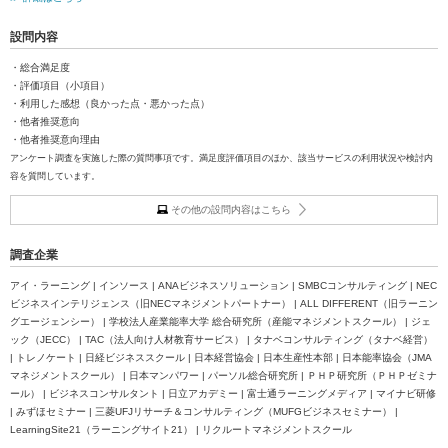
設問内容
・総合満足度
・評価項目（小項目）
・利用した感想（良かった点・悪かった点）
・他者推奨意向
・他者推奨意向理由
アンケート調査を実施した際の質問事項です。満足度評価項目のほか、該当サービスの利用状況や検討内
容を質問しています。
その他の設問内容はこちら
調査企業
アイ・ラーニング | インソース | ANAビジネスソリューション | SMBCコンサルティング | NEC
ビジネスインテリジェンス（旧NECマネジメントパートナー） | ALL DIFFERENT（旧ラーニン
グエージェンシー） | 学校法人産業能率大学 総合研究所（産能マネジメントスクール） | ジェ
ック（JECC） | TAC（法人向け人材教育サービス） | タナベコンサルティング（タナベ経営）
| トレノケート | 日経ビジネススクール | 日本経営協会 | 日本生産性本部 | 日本能率協会（JMA
マネジメントスクール） | 日本マンパワー | パーソル総合研究所 | ＰＨＰ研究所（ＰＨＰゼミナ
ール） | ビジネスコンサルタント | 日立アカデミー | 富士通ラーニングメディア | マイナビ研修
| みずほセミナー | 三菱UFJリサーチ＆コンサルティング（MUFGビジネスセミナー） |
LearningSite21（ラーニングサイト21） | リクルートマネジメントスクール