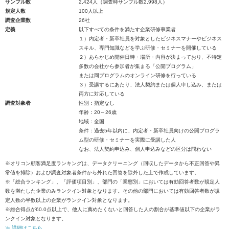
サンプル数
2,424人（調査時サンプル数2,998人）
規定人数
100人以上
調査企業数
26社
定義
以下すべての条件を満たす企業研修事業者
１）内定者・新卒社員を対象としたビジネスマナーやビジネス
スキル、専門知識などを学ぶ研修・セミナーを開催している
２）あらかじめ開催日時・場所・内容が決まっており、不特定
多数の会社から参加者が集まる「公開プログラム」
または同プログラムのオンライン研修を行っている
３）受講するにあたり、法人契約または個人申し込み、または
両方に対応している
調査対象者
性別：指定なし
年齢：20～26歳
地域：全国
条件：過去5年以内に、内定者・新卒社員向けの公開プログラ
ム型の研修・セミナーを実際に受講した人
なお、法人契約申込み、個人申込みなどの区分は問わない
※オリコン顧客満足度ランキングは、データクリーニング（回収したデータから不正回答や異
常値を排除）および調査対象者条件から外れた回答を除外した上で作成しています。
※「総合ランキング」、「評価項目別」、部門の「業態別」においては有効回答者数が規定人
数を満たした企業のみランクイン対象となります。その他の部門においては有効回答者数が規
定人数の半数以上の企業がランクイン対象となります。
※総合得点が60.0点以上で、他人に薦めたくないと回答した人の割合が基準値以下の企業がラ
ンクイン対象となります。
≫ 詳細はこちら