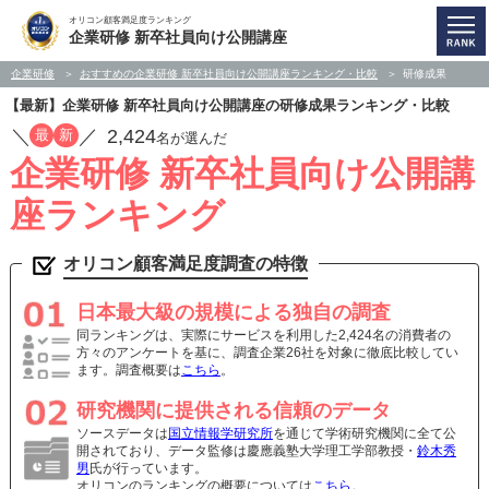
オリコン顧客満足度ランキング
企業研修 新卒社員向け公開講座
企業研修
おすすめの企業研修 新卒社員向け公開講座ランキング・比較
研修成果
【最新】企業研修 新卒社員向け公開講座の研修成果ランキング・比較
／
／
2,424
最
新
名が選んだ
企業研修 新卒社員向け公開講
座ランキング
オリコン顧客満足度調査の特徴
日本最大級の規模による独自の調査
同ランキングは、実際にサービスを利用した2,424名の消費者の
方々のアンケートを基に、調査企業26社を対象に徹底比較してい
ます。調査概要は
こちら
。
研究機関に提供される信頼のデータ
ソースデータは
国立情報学研究所
を通じて学術研究機関に全て公
開されており、データ監修は慶應義塾大学理工学部教授・
鈴木秀
男
氏が行っています。
オリコンのランキングの概要については
こちら
。