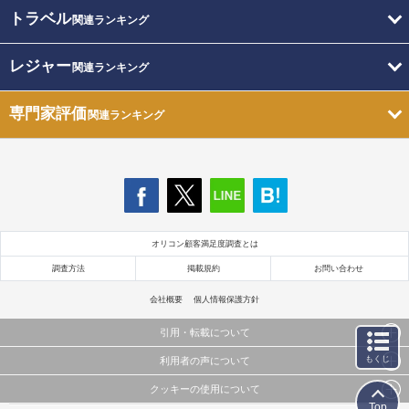
トラベル
関連ランキング
レジャー
関連ランキング
専門家評価
関連ランキング
オリコン顧客満足度調査とは
調査方法
掲載規約
お問い合わせ
会社概要
個人情報保護方針
引用・転載について
もくじ
利用者の声について
当サイトで公開されている情報（文字、写真、イラスト、画像データ等）及びこれらの配置・
編集および構造などについての著作権は株式会社oricon MEに帰属しております。
クッキーの使用について
当サイトに掲載している内容はすべてサービスの利用者が提出された見解・感想です。
これらの情報を権利者の許可なく無断転載・複製などの二次利用を行うことは固く禁じており
Top
弊社が内容について正確性を含め一切保証するものではありません。