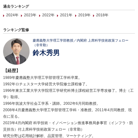
過去ランキング
2024年
2023年
2022年
2021年
2019年
2018年
ランキング監修
慶應義塾大学理工学部教授／内閣府 上席科学技術政策フェロー
（非常勤）
鈴木秀男
【経歴】
1989年慶應義塾大学理工学部管理工学科卒業。
1992年ロチェスター大学経営大学院修士課程修了。
1996年東京工業大学大学院理工学研究科博士課程経営工学専攻修了。博士（工
学）取得。
1996年筑波大学社会工学系・講師。2002年6月同助教授。
2008年4月慶應義塾大学理工学部管理工学科・准教授。2011年4月同教授、現
在に至る。
2023年4月内閣府 科学技術・イノベーション推進事務局参事官（インフラ・防
災担当）付上席科学技術政策フェロー（非常勤）
研究分野は応用統計解析、品質管理、マーケティング。