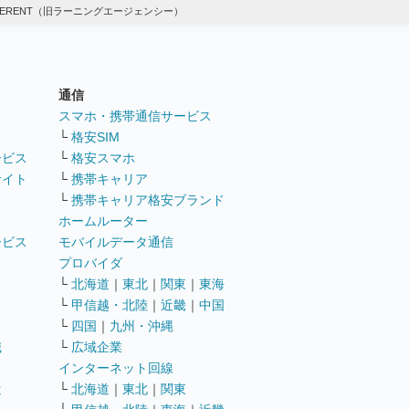
FFERENT（旧ラーニングエージェンシー）
通信
ト
スマホ・携帯通信サービス
└
格安SIM
ービス
└
格安スマホ
サイト
└
携帯キャリア
└
携帯キャリア格安ブランド
ホームルーター
ービス
モバイルデータ通信
ト
プロバイダ
└
北海道
｜
東北
｜
関東
｜
東海
└
甲信越・北陸
｜
近畿
｜
中国
└
四国
｜
九州・沖縄
職
└
広域企業
インターネット回線
遣
└
北海道
｜
東北
｜
関東