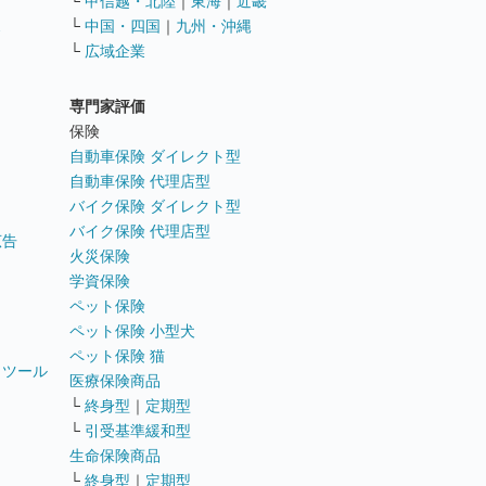
└
甲信越・北陸
｜
東海
｜
近畿
ス
└
中国・四国
｜
九州・沖縄
└
広域企業
専門家評価
ト
保険
自動車保険 ダイレクト型
自動車保険 代理店型
バイク保険 ダイレクト型
バイク保険 代理店型
広告
火災保険
学資保険
ペット保険
ペット保険 小型犬
ペット保険 猫
トツール
医療保険商品
└
終身型
｜
定期型
└
引受基準緩和型
生命保険商品
└
終身型
｜
定期型