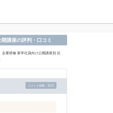
け公開講座の評判・口コミ
、企業研修 新卒社員向け公開講座別 比
。
11
コメント総数：
件