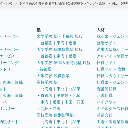
グ・比較
おすすめの企業研修 新卒社員向け公開講座ランキング・比較
ALL DI
塾
人材
ーサーバー
大学受験 塾・予備校 現役
就活エージェン
└
首都圏
｜
東海
｜
近畿
就活サイト
ーサーバー
大学受験 個別指導塾 現役
逆求人型就活サ
サービス
└
首都圏
｜
東海
｜
近畿
アルバイト情報
リーニング
大学受験 難関大学特化型 現役
転職サイト
ンドリー
└
首都圏
転職サイト 女性
大学受験 映像授業
転職スカウトサ
｜
東海
｜
近畿
高校受験 塾
転職エージェン
ット
└
北海道
｜
東北
｜
北関東
看護師転職
｜
東海
｜
近畿
└
首都圏
｜
甲信越・北陸
介護転職
ーパー
└
東海
｜
近畿
｜
中国・四国
ハイクラス・
リバリー
└
九州・沖縄
ミドルクラス転
高校受験 個別指導塾
派遣会社
納税サイト
└
北海道
｜
東北
｜
北関東
工場・製造業派