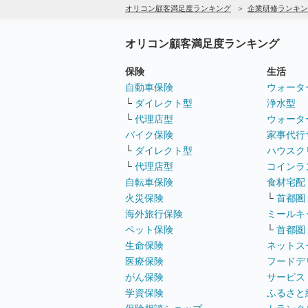
オリコン顧客満足度ランキング
企業研修ランキン
オリコン顧客満足度ランキング
保険
生活
自動車保険
ウォータ
└
ダイレクト型
浄水型
└
代理店型
ウォータ
バイク保険
家事代行
└
ダイレクト型
ハウスク
└
代理店型
コインラ
自転車保険
食材宅配
火災保険
└
首都圏
海外旅行保険
ミールキ
ペット保険
└
首都圏
生命保険
ネットス
医療保険
フードデ
がん保険
サービス
学資保険
ふるさと