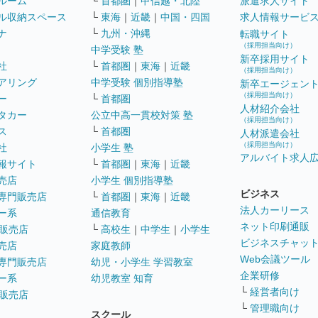
ルーム
└
首都圏
｜
甲信越・北陸
派遣求人サイト
ル収納スペース
└
東海
｜
近畿
｜
中国・四国
求人情報サービ
ナ
└
九州・沖縄
転職サイト
（採用担当向け）
中学受験 塾
新卒採用サイト
社
└
首都圏
｜
東海
｜
近畿
（採用担当向け）
アリング
中学受験 個別指導塾
新卒エージェン
（採用担当向け）
ー
└
首都圏
人材紹介会社
タカー
公立中高一貫校対策 塾
（採用担当向け）
ス
└
首都圏
人材派遣会社
（採用担当向け）
社
小学生 塾
アルバイト求人
報サイト
└
首都圏
｜
東海
｜
近畿
売店
小学生 個別指導塾
ビジネス
専門販売店
└
首都圏
｜
東海
｜
近畿
法人カーリース
ー系
通信教育
ネット印刷通販
販売店
└
高校生
｜
中学生
｜
小学生
ビジネスチャッ
売店
家庭教師
Web会議ツール
専門販売店
幼児・小学生 学習教室
企業研修
ー系
幼児教室 知育
└
経営者向け
販売店
└
管理職向け
スクール