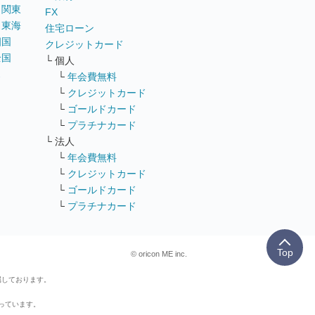
｜
関東
FX
｜
東海
住宅ローン
四国
クレジットカード
全国
└ 個人
ス
└
年会費無料
└
クレジットカード
└
ゴールドカード
└
プラチナカード
└ 法人
└
年会費無料
└
クレジットカード
└
ゴールドカード
└
プラチナカード
Top
© oricon ME inc.
属しております。
行っています。