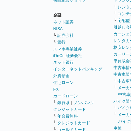
保険相談ショップ
トランク
└
レンタ
└
コンテ
金融
└
宅配型
ネット証券
引越し会
NISA
カーシェ
└
証券会社
レンタカ
└
銀行
格安レン
スマホ専業証券
カーリー
iDeCo 証券会社
車買取会
ネット銀行
中古車情
インターネットバンキング
中古車販
外貨預金
└
中古車
住宅ローン
└
メーカ
FX
中古車
カードローン
バイク販
└
銀行系
｜
ノンバンク
└
バイク
クレジットカード
└
メーカ
└
年会費無料
バイク
└
クレジットカード
車検
└
ゴールドカード