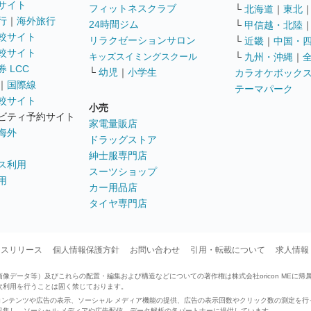
サイト
フィットネスクラブ
└
北海道
｜
東北
行
｜
海外旅行
24時間ジム
└
甲信越・北陸
較サイト
リラクゼーションサロン
└
近畿
｜
中国・
較サイト
キッズスイミングスクール
└
九州・沖縄
｜
 LCC
└
幼児
｜
小学生
カラオケボック
｜
国際線
テーマパーク
較サイト
小売
ビティ予約サイト
家電量販店
海外
ドラッグストア
紳士服専門店
ス利用
スーツショップ
用
カー用品店
タイヤ専門店
ースリリース
個人情報保護方針
お問い合わせ
引用・転載について
求人情報
データ等）及びこれらの配置・編集および構造などについての著作権は株式会社oricon MEに帰
次利用を行うことは固く禁じております。
せたコンテンツや広告の表示、ソーシャル メディア機能の提供、広告の表示回数やクリック数の測定を
収集し、ソーシャル メディアや広告配信、データ解析の各パートナーに提供しています。