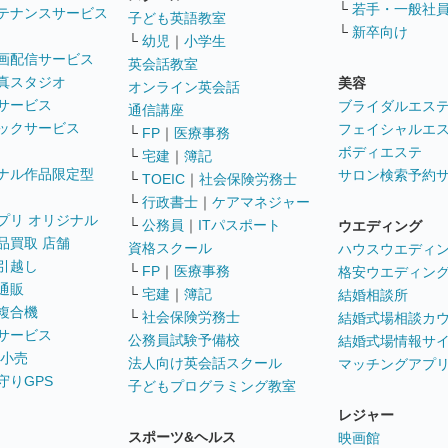
└
若手・一般社
テナンスサービス
子ども英語教室
└
新卒向け
└
幼児
｜
小学生
画配信サービス
英会話教室
真スタジオ
美容
オンライン英会話
サービス
ブライダルエス
通信講座
ックサービス
フェイシャルエ
└
FP
｜
医療事務
ボディエステ
└
宅建
｜
簿記
ナル作品限定型
サロン検索予約
└
TOEIC
｜
社会保険労務士
└
行政書士
｜
ケアマネジャー
プリ オリジナル
└
公務員
｜
ITパスポート
ウエディング
品買取 店舗
資格スクール
ハウスウエディ
引越し
└
FP
｜
医療事務
格安ウエディン
通販
└
宅建
｜
簿記
結婚相談所
複合機
└
社会保険労務士
結婚式場相談カ
サービス
公務員試験予備校
結婚式場情報サ
 小売
法人向け英会話スクール
マッチングアプ
守りGPS
子どもプログラミング教室
レジャー
スポーツ&ヘルス
映画館