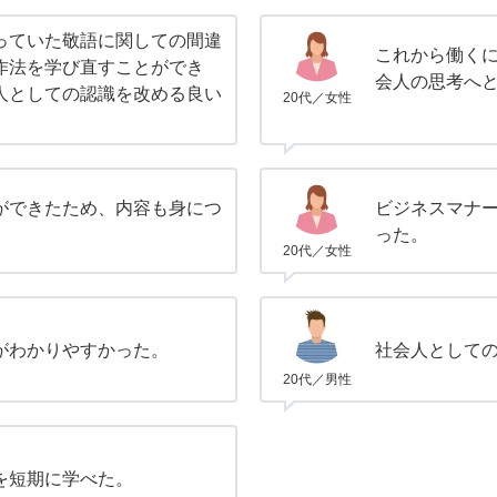
っていた敬語に関しての間違
これから働く
作法を学び直すことができ
会人の思考へ
人としての認識を改める良い
20代／女性
ができたため、内容も身につ
ビジネスマナ
った。
20代／女性
がわかりやすかった。
社会人として
20代／男性
を短期に学べた。