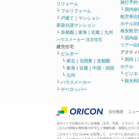
旅行予約
リフォーム
└
国内旅
└
フルリフォーム
航空券比
└
戸建て
｜
マンション
ホテル比
新築分譲マンション
格安航空券
└
首都圏
｜
東海
｜
近畿
｜
九州
└
国内線
ハウスメーカー 注文住宅
ツアー比
建売住宅
アクティ
└
ビルダー
└
国内
｜
└
東北
｜
北関東
｜
首都圏
ホテル
└
東海
｜
近畿
｜
中国・四国
└
ビジネ
└
九州
└
観光利
└
ハウスメーカー
└
デベロッパー
会社概要
ニュ
当サイトで公開されている情報（文字、写真、イラスト、画像
これらの情報を権利者の許可なく無断転載・複製などの二
このサイトでは Cookie を使用して、ユーザーに合わ
また、ユーザーによるサイトの利用状況についても情報を