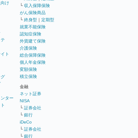
員向け
└
収入保障保険
がん保険商品
└
終身型
｜
定期型
就業不能保険
テ
認知症保険
ステ
外貨建て保険
介護保険
サイト
総合保障保険
個人年金保険
変額保険
積立保険
ング
グ
金融
ネット証券
ウンター
NISA
イト
└
証券会社
リ
└
銀行
iDeCo
└
証券会社
└
銀行