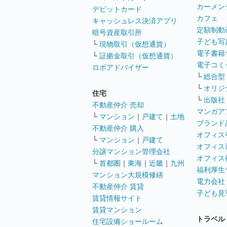
カーメン
デビットカード
カフェ
キャッシュレス決済アプリ
定額制動
暗号資産取引所
子ども写
└
現物取引（仮想通貨）
電子書籍
└
証拠金取引（仮想通貨）
電子コミ
ロボアドバイザー
└
総合型
└
オリジ
住宅
└
出版社
不動産仲介 売却
マンガア
└
マンション
｜
戸建て
｜
土地
ブランド
不動産仲介 購入
オフィス
└
マンション
｜
戸建て
オフィス
分譲マンション管理会社
オフィス
└
首都圏
｜
東海
｜
近畿
｜
九州
福利厚生
マンション大規模修繕
電力会社
不動産仲介 賃貸
子ども見
賃貸情報サイト
賃貸マンション
トラベル
住宅設備ショールーム