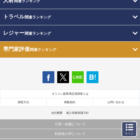
人材
関連ランキング
トラベル
関連ランキング
レジャー
関連ランキング
専門家評価
関連ランキング
オリコン顧客満足度調査とは
調査方法
掲載規約
お問い合わせ
会社概要
個人情報保護方針
引用・転載について
もくじ
利用者の声について
当サイトで公開されている情報（文字、写真、イラスト、画像データ等）及びこれらの配置・