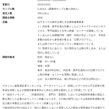
2023/05/26～2023/06/26
更新日
2025/10/01
サンプル数
2,424人（調査時サンプル数2,998人）
規定人数
100人以上
調査企業数
26社
定義
以下すべての条件を満たす企業研修事業者
１）内定者・新卒社員を対象としたビジネスマナーやビジネス
スキル、専門知識などを学ぶ研修・セミナーを開催している
２）あらかじめ開催日時・場所・内容が決まっており、不特定
多数の会社から参加者が集まる「公開プログラム」
または同プログラムのオンライン研修を行っている
３）受講するにあたり、法人契約または個人申し込み、または
両方に対応している
調査対象者
性別：指定なし
年齢：20～26歳
地域：全国
条件：過去5年以内に、内定者・新卒社員向けの公開プログラ
ム型の研修・セミナーを実際に受講した人
なお、法人契約申込み、個人申込みなどの区分は問わない
※オリコン顧客満足度ランキングは、データクリーニング（回収したデータから不正回答や異
常値を排除）および調査対象者条件から外れた回答を除外した上で作成しています。
※「総合ランキング」、「評価項目別」、部門の「業態別」においては有効回答者数が規定人
数を満たした企業のみランクイン対象となります。その他の部門においては有効回答者数が規
定人数の半数以上の企業がランクイン対象となります。
※総合得点が60.0点以上で、他人に薦めたくないと回答した人の割合が基準値以下の企業がラ