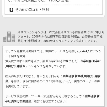
て、非常に有意義だった。（20代／女性）
その他の口コミ・評判
オリコンランキングは、株式会社オリコンを前身企業に1967年より
スタート。2006年からは顧客満足度調査を開始。企業研修 新卒社
員向け公開講座は、2018年よりランキングを発表しています。
オリコン顧客満足度調査では、実際にサービスを利用した
2,424
人にアンケ
ート調査を実施。
満足度に関する回答を基に、調査企業
26
社を対象にした「
企業研修 新卒社
員向け公開講座
」ランキングを発表しています。
総合満足度だけでなく、様々な切り口から「
企業研修 新卒社員向け公開講
座
」を評価。さらに回答者の口コミや評判といった、実際のユーザーの声
も掲載しています。
サービス検討の際、“ユーザー満足度”からも比較することで「
企業研修 新
卒社員向け公開講座
」選びにお役立てください。