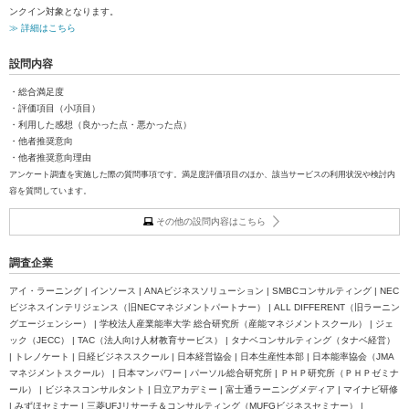
ンクイン対象となります。
≫ 詳細はこちら
設問内容
・総合満足度
・評価項目（小項目）
・利用した感想（良かった点・悪かった点）
・他者推奨意向
・他者推奨意向理由
アンケート調査を実施した際の質問事項です。満足度評価項目のほか、該当サービスの利用状況や検討内
容を質問しています。
その他の設問内容はこちら
調査企業
アイ・ラーニング | インソース | ANAビジネスソリューション | SMBCコンサルティング | NEC
ビジネスインテリジェンス（旧NECマネジメントパートナー） | ALL DIFFERENT（旧ラーニン
グエージェンシー） | 学校法人産業能率大学 総合研究所（産能マネジメントスクール） | ジェ
ック（JECC） | TAC（法人向け人材教育サービス） | タナベコンサルティング（タナベ経営）
| トレノケート | 日経ビジネススクール | 日本経営協会 | 日本生産性本部 | 日本能率協会（JMA
マネジメントスクール） | 日本マンパワー | パーソル総合研究所 | ＰＨＰ研究所（ＰＨＰゼミナ
ール） | ビジネスコンサルタント | 日立アカデミー | 富士通ラーニングメディア | マイナビ研修
| みずほセミナー | 三菱UFJリサーチ＆コンサルティング（MUFGビジネスセミナー） |