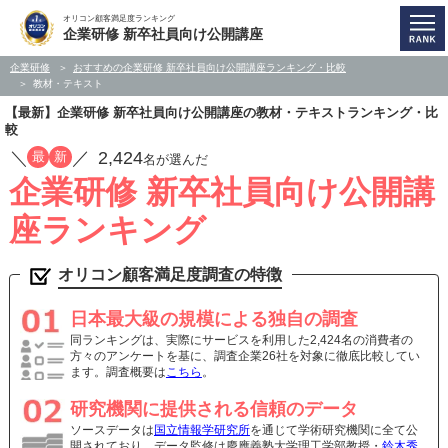
オリコン顧客満足度ランキング
企業研修 新卒社員向け公開講座
企業研修
おすすめの企業研修 新卒社員向け公開講座ランキング・比較
教材・テキスト
【最新】企業研修 新卒社員向け公開講座の教材・テキストランキング・比
較
／
／
2,424
最
新
名が選んだ
企業研修 新卒社員向け公開講
座ランキング
オリコン顧客満足度調査の特徴
日本最大級の規模による独自の調査
同ランキングは、実際にサービスを利用した2,424名の消費者の
方々のアンケートを基に、調査企業26社を対象に徹底比較してい
ます。調査概要は
こちら
。
研究機関に提供される信頼のデータ
ソースデータは
国立情報学研究所
を通じて学術研究機関に全て公
開されており、データ監修は慶應義塾大学理工学部教授・
鈴木秀