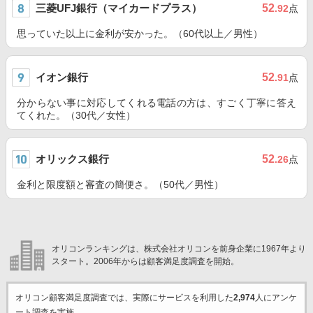
三菱UFJ銀行（マイカードプラス）
52
.92
点
思っていた以上に金利が安かった。（60代以上／男性）
イオン銀行
52
.91
点
分からない事に対応してくれる電話の方は、すごく丁寧に答え
てくれた。（30代／女性）
オリックス銀行
52
.26
点
金利と限度額と審査の簡便さ。（50代／男性）
オリコンランキングは、株式会社オリコンを前身企業に1967年より
スタート。2006年からは顧客満足度調査を開始。
オリコン顧客満足度調査では、実際にサービスを利用した
2,974
人にアンケ
ート調査を実施。