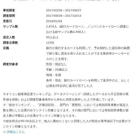
事前調査
2017/03/28～2017/09/27
調査期間
2017/09/28～2017/10/13
更新日
2018/01/04
サンプル数
2,974人（銀行カードローン、ノンバンクカードローン調査に
おける総サンプル数4,598人）
規定人数
50人以上
調査企業数
115社
定義
銀行が発行するカードを利用して、予め契約した貸出枠の範囲
で繰り返し資金を借り入れることができる無担保ローンサービ
スのことを指す。
調査対象者
性別：指定なし
年齢：20歳以上
地域：全国
条件：現在、銀行カードローンを利用して返済中の人、もしく
は過去3年以内に返済が完了した人
※オリコン顧客満足度ランキングは、データクリーニング（回収したデータから不正回答や異
常値を排除）および調査対象者条件から外れた回答を除外した上で作成しています。
※「総合ランキング」、「評価項目別」、部門の「業態別」においては有効回答者数が規定人
数を満たした企業のみランクイン対象となります。その他の部門においては有効回答者数が規
定人数の半数以上の企業がランクイン対象となります。
※総合得点が60.00点以上で、他人に薦めたくないと回答した人の割合が基準値以下の企業がラ
ンクイン対象となります。
≫ 詳細はこちら