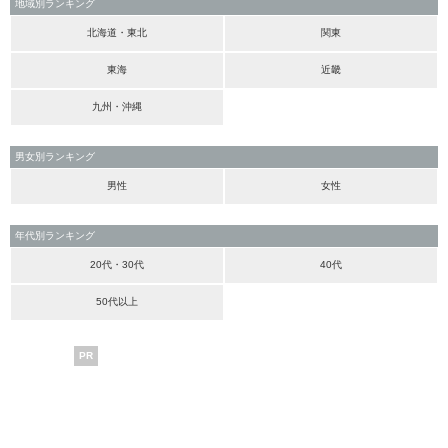
地域別ランキング
北海道・東北
関東
東海
近畿
九州・沖縄
男女別ランキング
男性
女性
年代別ランキング
20代・30代
40代
50代以上
PR