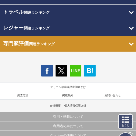
トラベル
関連ランキング
レジャー
関連ランキング
専門家評価
関連ランキング
オリコン顧客満足度調査とは
調査方法
掲載規約
お問い合わせ
会社概要
個人情報保護方針
引用・転載について
もくじ
利用者の声について
当サイトで公開されている情報（文字、写真、イラスト、画像データ等）及びこれらの配置・
編集および構造などについての著作権は株式会社oricon MEに帰属しております。
クッキーの使用について