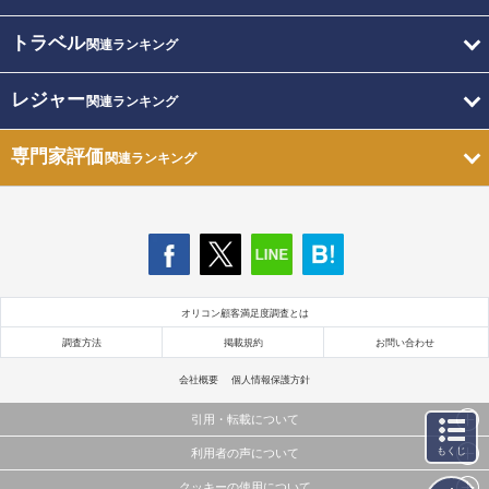
トラベル
関連ランキング
レジャー
関連ランキング
専門家評価
関連ランキング
オリコン顧客満足度調査とは
調査方法
掲載規約
お問い合わせ
会社概要
個人情報保護方針
引用・転載について
もくじ
利用者の声について
当サイトで公開されている情報（文字、写真、イラスト、画像データ等）及びこれらの配置・
編集および構造などについての著作権は株式会社oricon MEに帰属しております。
クッキーの使用について