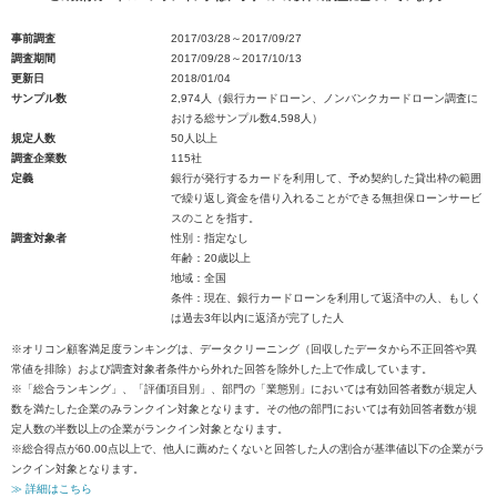
事前調査
2017/03/28～2017/09/27
調査期間
2017/09/28～2017/10/13
更新日
2018/01/04
サンプル数
2,974人（銀行カードローン、ノンバンクカードローン調査に
おける総サンプル数4,598人）
規定人数
50人以上
調査企業数
115社
定義
銀行が発行するカードを利用して、予め契約した貸出枠の範囲
で繰り返し資金を借り入れることができる無担保ローンサービ
スのことを指す。
調査対象者
性別：指定なし
年齢：20歳以上
地域：全国
条件：現在、銀行カードローンを利用して返済中の人、もしく
は過去3年以内に返済が完了した人
※オリコン顧客満足度ランキングは、データクリーニング（回収したデータから不正回答や異
常値を排除）および調査対象者条件から外れた回答を除外した上で作成しています。
※「総合ランキング」、「評価項目別」、部門の「業態別」においては有効回答者数が規定人
数を満たした企業のみランクイン対象となります。その他の部門においては有効回答者数が規
定人数の半数以上の企業がランクイン対象となります。
※総合得点が60.00点以上で、他人に薦めたくないと回答した人の割合が基準値以下の企業がラ
ンクイン対象となります。
≫ 詳細はこちら