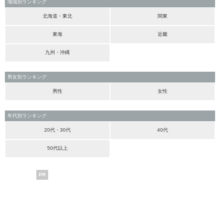
地域別ランキング
北海道・東北
関東
東海
近畿
九州・沖縄
男女別ランキング
男性
女性
年代別ランキング
20代・30代
40代
50代以上
PR