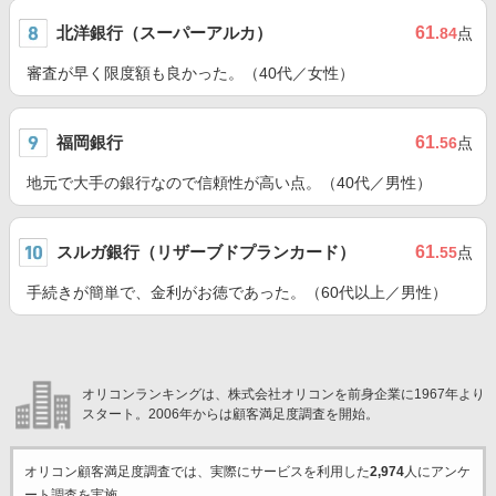
北洋銀行（スーパーアルカ）
61
.84
点
審査が早く限度額も良かった。（40代／女性）
福岡銀行
61
.56
点
地元で大手の銀行なので信頼性が高い点。（40代／男性）
スルガ銀行（リザーブドプランカード）
61
.55
点
手続きが簡単で、金利がお徳であった。（60代以上／男性）
オリコンランキングは、株式会社オリコンを前身企業に1967年より
スタート。2006年からは顧客満足度調査を開始。
オリコン顧客満足度調査では、実際にサービスを利用した
2,974
人にアンケ
ート調査を実施。