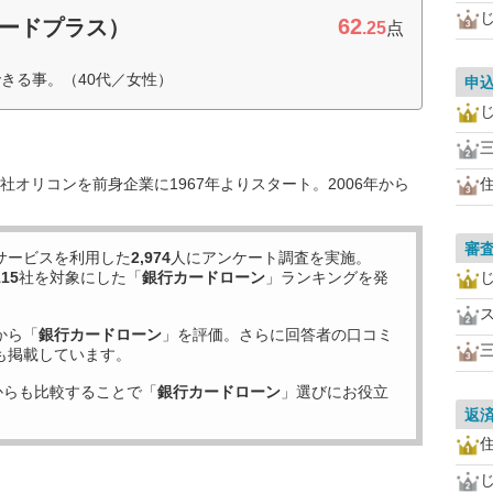
62
カードプラス）
.25
点
きる事。（40代／女性）
申
オリコンを前身企業に1967年よりスタート。2006年から
審
サービスを利用した
2,974
人にアンケート調査を実施。
115
社を対象にした「
銀行カードローン
」ランキングを発
から「
銀行カードローン
」を評価。さらに回答者の口コミ
も掲載しています。
からも比較することで「
銀行カードローン
」選びにお役立
返