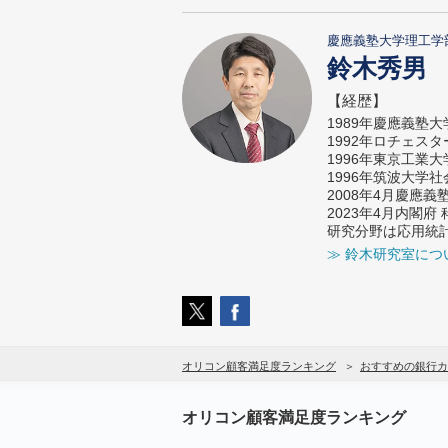
慶應義塾大学理工学
鈴木秀男
【経歴】
1989年慶應義塾
1992年ロチェス
1996年東京工業
1996年筑波大学
2008年4月慶應
2023年4月内閣
研究分野は応用統
≫ 鈴木研究室につ
オリコン顧客満足度ランキング
おすすめの銀行カ
オリコン顧客満足度ランキング