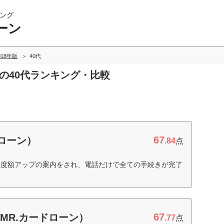
ング
ーン
018年版
40代
ンの40代ランキング・比較
67
ローン）
.84
点
限度額アップの案内をされ、電話だけで全ての手続きが完了
67
（MR.カードローン）
.77
点