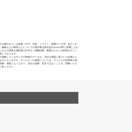
で公開されている情報（文字、写真、イラスト、画像データ等）及びこれ
・編集および構造などについての著作権は株式会社oricon MEに帰属してお
これらの情報を権利者の許可なく無断転載・複製などの二次利用を行うこ
禁じております。
で掲載しているすべての情報やデータは、当社の調査に基づいた結果から
ものとなりますが、サービスへの感想については、サービスの利用者が提
見解・感想となっており、当社の見解・意見ではないことをご理解いただ
ご覧ください。