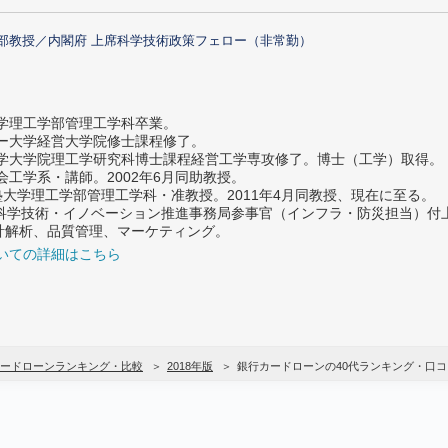
部教授／内閣府 上席科学技術政策フェロー（非常勤）
大学理工学部管理工学科卒業。
ター大学経営大学院修士課程修了。
大学大学院理工学研究科博士課程経営工学専攻修了。博士（工学）取得。
社会工学系・講師。2002年6月同助教授。
義塾大学理工学部管理工学科・准教授。2011年4月同教授、現在に至る。
府 科学技術・イノベーション推進事務局参事官（インフラ・防災担当）
計解析、品質管理、マーケティング。
いての詳細はこちら
ードローンランキング・比較
2018年版
銀行カードローンの40代ランキング・口