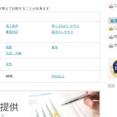
び替えて比較することが出来ます。
返
借入条件
借り入れのしやすさ
審査対応
返済のしやすさ
関東
東海
九州・沖縄
女性
40代
50代以上
PR