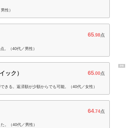
／男性）
65
.98
点
点。（40代／男性）
PR
65
クイック）
.00
点
ができる。返済額が少額からでも可能。（40代／女性）
64
.74
点
た。（40代／男性）