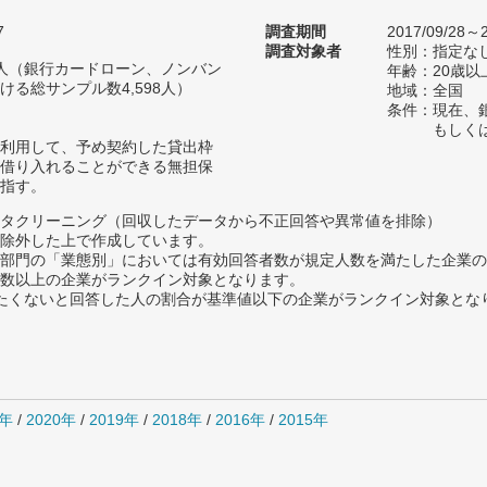
7
調査期間
2017/09/28～2
調査対象者
性別：指定な
74人（銀行カードローン、ノンバン
年齢：20歳以
る総サンプル数4,598人）
地域：全国
条件：現在、
もしく
利用して、予め契約した貸出枠
借り入れることができる無担保
指す。
タクリーニング（回収したデータから不正回答や異常値を排除）
除外した上で作成しています。
部門の「業態別」においては有効回答者数が規定人数を満たした企業の
数以上の企業がランクイン対象となります。
薦めたくないと回答した人の割合が基準値以下の企業がランクイン対象とな
1年
/
2020年
/
2019年
/
2018年
/
2016年
/
2015年