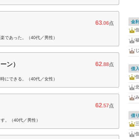
63
金
.06
点
楽であった。（40代／男性）
62
ローン）
.88
点
借
時にできる。（40代／女性）
62
.57
点
借
す。（40代／男性）