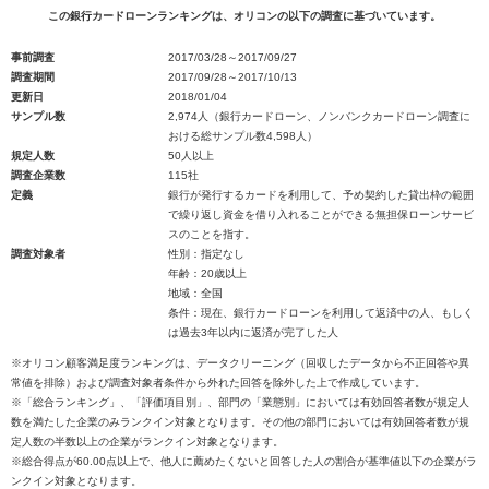
この銀行カードローンランキングは、オリコンの以下の調査に基づいています。
事前調査
2017/03/28～2017/09/27
調査期間
2017/09/28～2017/10/13
更新日
2018/01/04
サンプル数
2,974人（銀行カードローン、ノンバンクカードローン調査に
おける総サンプル数4,598人）
規定人数
50人以上
調査企業数
115社
定義
銀行が発行するカードを利用して、予め契約した貸出枠の範囲
で繰り返し資金を借り入れることができる無担保ローンサービ
スのことを指す。
調査対象者
性別：指定なし
年齢：20歳以上
地域：全国
条件：現在、銀行カードローンを利用して返済中の人、もしく
は過去3年以内に返済が完了した人
※オリコン顧客満足度ランキングは、データクリーニング（回収したデータから不正回答や異
常値を排除）および調査対象者条件から外れた回答を除外した上で作成しています。
※「総合ランキング」、「評価項目別」、部門の「業態別」においては有効回答者数が規定人
数を満たした企業のみランクイン対象となります。その他の部門においては有効回答者数が規
定人数の半数以上の企業がランクイン対象となります。
※総合得点が60.00点以上で、他人に薦めたくないと回答した人の割合が基準値以下の企業がラ
ンクイン対象となります。