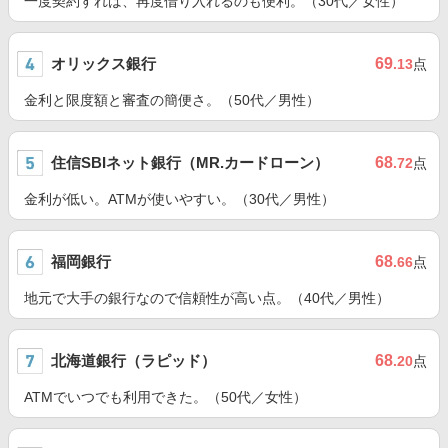
一度契約すれば、再度借り入れるのも便利。（30代／女性）
オリックス銀行
69
.13
点
金利と限度額と審査の簡便さ。（50代／男性）
住信SBIネット銀行（MR.カードローン）
68
.72
点
金利が低い。ATMが使いやすい。（30代／男性）
福岡銀行
68
.66
点
地元で大手の銀行なので信頼性が高い点。（40代／男性）
北海道銀行（ラピッド）
68
.20
点
ATMでいつでも利用できた。（50代／女性）