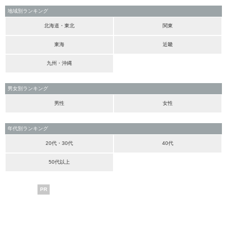
地域別ランキング
北海道・東北
関東
東海
近畿
九州・沖縄
男女別ランキング
男性
女性
年代別ランキング
20代・30代
40代
50代以上
PR