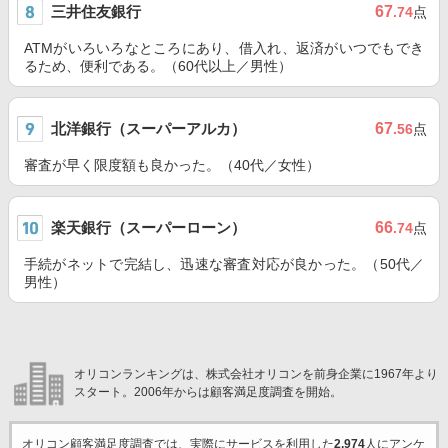
三井住友銀行
67
.74
点
ATMがいろいろなところにあり、借入れ、返済がいつでもでき
るため、便利である。（60代以上／男性）
北洋銀行（スーパーアルカ）
67
.56
点
審査が早く限度額も良かった。（40代／女性）
楽天銀行（スーパーローン）
66
.74
点
手続がネットで完結し、迅速な審査対応が良かった。（50代／
男性）
オリコンランキングは、株式会社オリコンを前身企業に1967年より
スタート。2006年からは顧客満足度調査を開始。
オリコン顧客満足度調査では、実際にサービスを利用した
2,974
人にアンケ