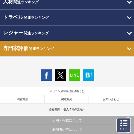
人材
関連ランキング
トラベル
関連ランキング
レジャー
関連ランキング
専門家評価
関連ランキング
オリコン顧客満足度調査とは
調査方法
掲載規約
お問い合わせ
会社概要
個人情報保護方針
引用・転載について
もくじ
利用者の声について
当サイトで公開されている情報（文字、写真、イラスト、画像データ等）及びこれらの配置・