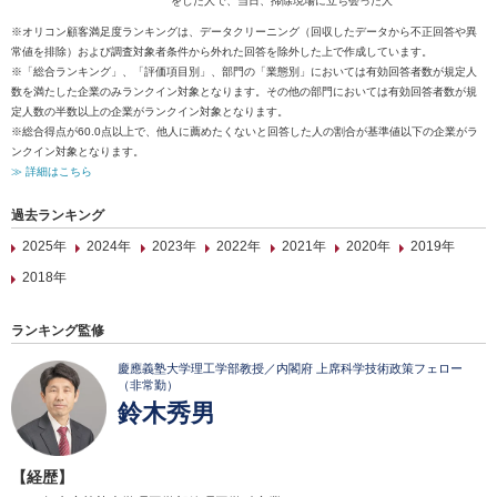
をした人で、当日、掃除現場に立ち会った人
※オリコン顧客満足度ランキングは、データクリーニング（回収したデータから不正回答や異
常値を排除）および調査対象者条件から外れた回答を除外した上で作成しています。
※「総合ランキング」、「評価項目別」、部門の「業態別」においては有効回答者数が規定人
数を満たした企業のみランクイン対象となります。その他の部門においては有効回答者数が規
定人数の半数以上の企業がランクイン対象となります。
※総合得点が60.0点以上で、他人に薦めたくないと回答した人の割合が基準値以下の企業がラ
ンクイン対象となります。
≫ 詳細はこちら
過去ランキング
2025年
2024年
2023年
2022年
2021年
2020年
2019年
2018年
ランキング監修
慶應義塾大学理工学部教授／内閣府 上席科学技術政策フェロー
（非常勤）
鈴木秀男
【経歴】