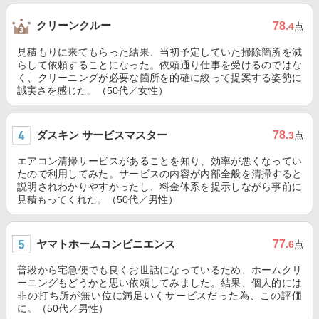
クリーンクルー
78
.4
点
見積もりに来てもらった結果、当初予定していた掃除箇所を減
らして依頼することになった。依頼通り仕事を受けるのではな
く、クリーニングが必要な箇所を的確に絞って提案する姿勢に
誠実さを感じた。（50代／女性）
ダスキン サービスマスター
78
.3
点
エアコン清掃サービスがあることを知り、効率が悪くなってい
たので利用してみた。サービスの内容が内部全般を清掃すると
説明されわかりやすかったし、料金体系を提示しながら事前に
見積もってくれた。（50代／男性）
ヤマトホームコンビニエンス
77
.6
点
普段から宅急便でも良くお世話になっているため、ホームクリ
ーニングもどうかと思い依頼してみました。結果、個人的には
非の打ち所が無い位に満足いくサービスだった為、この評価
に。（50代／男性）