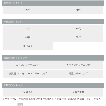
男女別ランキング
男性
女性
年代別ランキング
20代
30代
40代
50代
60代以上
掃除箇所別ランキング
エアコンクリーニング
キッチンクリーニング
換気扇・レンジフードクリーニング
浴室クリーニング
世帯別ランキング
1人暮らし
子育て世帯
※文字がグレーの部門は当社規定の条件を満たした企業が2社未満のため発表しておりません。
PR