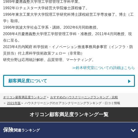
1989年慶應義塾大学理工学部管理工学科卒業。
1992年ロチェスター大学経営大学院修士課程修了。
1996年東京工業大学大学院理工学研究科博士課程経営工学専攻修了。博士（工
学）取得。
1996年筑波大学社会工学系・講師。2002年6月同助教授。
2008年4月慶應義塾大学理工学部管理工学科・准教授。2011年4月同教授、現
在に至る。
2023年4月内閣府 科学技術・イノベーション推進事務局参事官（インフラ・防
災担当）付上席科学技術政策フェロー（非常勤）
研究分野は応用統計解析、品質管理、マーケティング。
≫鈴木研究室についての詳細はこちら
顧客満足度について
オリコン顧客満足度ランキング
おすすめのハウスクリーニングランキング・比較
2021年版
ハウスクリーニングのエアコンクリーニングランキング・口コミ情報
オリコン顧客満足度
ランキング一覧
保険
関連ランキング