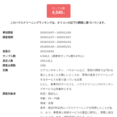
サンプル数
4,540
人
このハウスクリーニングランキングは、オリコンの以下の調査に基づいています。
事前調査
2020/10/07～2020/11/26
調査期間
2020/11/27～2020/12/07
2019/12/23～2020/01/24
2019/01/04～2019/01/21
更新日
2021/04/01
サンプル数
4,540人（調査時サンプル数5,970人）
規定人数
100人以上
調査企業数
10社
定義
エアコンやキッチン、バスルームなど、普段の掃除では汚れを
落としきることが難しいところを、専用の道具でクリーニング
するサービスを取り扱っている企業
ただし、家事代行サービスと、ハウスクリーニングのマッチン
グサービスは対象外とする
調査対象者
性別：指定なし
年齢：20～79歳
地域：全国
条件：過去5年以内にハウスクリーニングを利用したことがあ
り、かつ、事業者と依頼サービスの選定に関与し、実際に発注