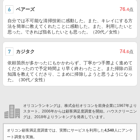
ベアーズ
76
.4
点
自分では不可能な清掃技術に感動した。また、キレイにする方
法を簡単に教えてくれたことに感動した。また、利用したいと
思った。できれば指名したいとも思った。（20代／女性）
カジタク
74
.6
点
依頼箇所が多かったにもかかわらず、丁寧かつ手際よく進めて
くださったので予定時間より早く終わったこと。また掃除の豆
知識を教えてくださり、こまめに掃除しようと思うようになっ
た。（30代／女性）
オリコンランキングは、株式会社オリコンを前身企業に1967年より
スタート。2006年からは顧客満足度調査を開始。ハウスクリーニン
グは、2018年よりランキングを発表しています。
オリコン顧客満足度調査では、実際にサービスを利用した
4,540
人にアンケ
ート調査を実施。