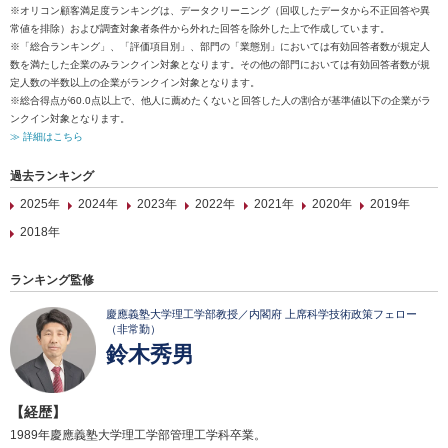
※オリコン顧客満足度ランキングは、データクリーニング（回収したデータから不正回答や異
常値を排除）および調査対象者条件から外れた回答を除外した上で作成しています。
※「総合ランキング」、「評価項目別」、部門の「業態別」においては有効回答者数が規定人
数を満たした企業のみランクイン対象となります。その他の部門においては有効回答者数が規
定人数の半数以上の企業がランクイン対象となります。
※総合得点が60.0点以上で、他人に薦めたくないと回答した人の割合が基準値以下の企業がラ
ンクイン対象となります。
≫ 詳細はこちら
過去ランキング
2025年
2024年
2023年
2022年
2021年
2020年
2019年
2018年
ランキング監修
慶應義塾大学理工学部教授／内閣府 上席科学技術政策フェロー
（非常勤）
鈴木秀男
【経歴】
1989年慶應義塾大学理工学部管理工学科卒業。