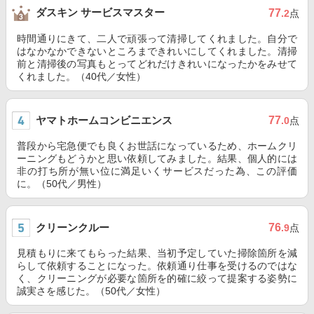
ダスキン サービスマスター
77
.2
点
時間通りにきて、二人で頑張って清掃してくれました。自分で
はなかなかできないところまできれいにしてくれました。清掃
前と清掃後の写真もとってどれだけきれいになったかをみせて
くれました。（40代／女性）
ヤマトホームコンビニエンス
77
.0
点
普段から宅急便でも良くお世話になっているため、ホームクリ
ーニングもどうかと思い依頼してみました。結果、個人的には
非の打ち所が無い位に満足いくサービスだった為、この評価
に。（50代／男性）
クリーンクルー
76
.9
点
見積もりに来てもらった結果、当初予定していた掃除箇所を減
らして依頼することになった。依頼通り仕事を受けるのではな
く、クリーニングが必要な箇所を的確に絞って提案する姿勢に
誠実さを感じた。（50代／女性）