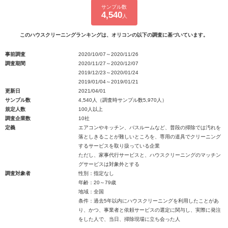
サンプル数
4,540
人
このハウスクリーニングランキングは、オリコンの以下の調査に基づいています。
事前調査
2020/10/07～2020/11/26
調査期間
2020/11/27～2020/12/07
2019/12/23～2020/01/24
2019/01/04～2019/01/21
更新日
2021/04/01
サンプル数
4,540人（調査時サンプル数5,970人）
規定人数
100人以上
調査企業数
10社
定義
エアコンやキッチン、バスルームなど、普段の掃除では汚れを
落としきることが難しいところを、専用の道具でクリーニング
するサービスを取り扱っている企業
ただし、家事代行サービスと、ハウスクリーニングのマッチン
グサービスは対象外とする
調査対象者
性別：指定なし
年齢：20～79歳
地域：全国
条件：過去5年以内にハウスクリーニングを利用したことがあ
り、かつ、事業者と依頼サービスの選定に関与し、実際に発注
をした人で、当日、掃除現場に立ち会った人