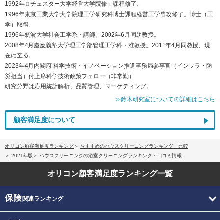
1992年ロチェスター大学経営大学院修士課程修了。
1996年東京工業大学大学院理工学研究科博士課程経営工学専攻修了。博士（工
学）取得。
1996年筑波大学社会工学系・講師。2002年6月同助教授。
2008年4月慶應義塾大学理工学部管理工学科・准教授。2011年4月同教授、現
在に至る。
2023年4月内閣府 科学技術・イノベーション推進事務局参事官（インフラ・防
災担当）付上席科学技術政策フェロー（非常勤）
研究分野は応用統計解析、品質管理、マーケティング。
≫鈴木研究室についての詳細はこちら
顧客満足度について
オリコン顧客満足度ランキング
おすすめのハウスクリーニングランキング・比較
2021年版
ハウスクリーニングの浴室クリーニングランキング・口コミ情報
オリコン顧客満足度
ランキング一覧
保険
関連ランキング