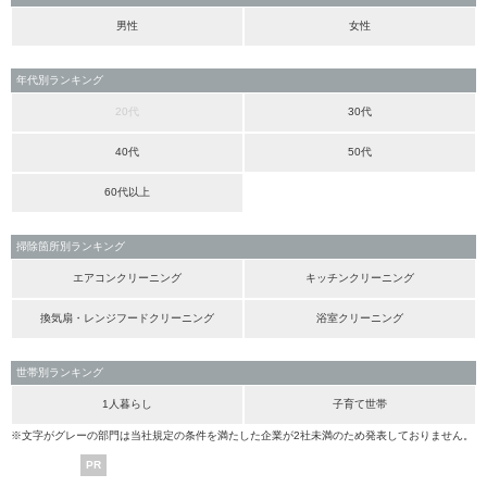
男性
女性
年代別ランキング
20代
30代
40代
50代
60代以上
掃除箇所別ランキング
エアコンクリーニング
キッチンクリーニング
換気扇・レンジフードクリーニング
浴室クリーニング
世帯別ランキング
1人暮らし
子育て世帯
※文字がグレーの部門は当社規定の条件を満たした企業が2社未満のため発表しておりません。
PR