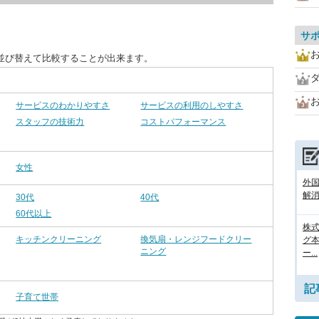
サ
並び替えて比較することが出来ます。
サービスのわかりやすさ
サービスの利用のしやすさ
スタッフの技術力
コストパフォーマンス
女性
外
解消
30代
40代
60代以上
株式
キッチンクリーニング
換気扇・レンジフードクリー
グ
ニング
ー...
記
子育て世帯