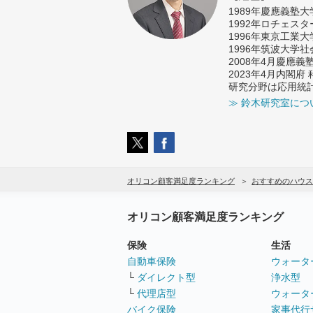
1989年慶應義塾
1992年ロチェス
1996年東京工業
1996年筑波大学
2008年4月慶應
2023年4月内閣
研究分野は応用統
≫ 鈴木研究室につ
オリコン顧客満足度ランキング
おすすめのハウス
オリコン顧客満足度ランキング
保険
生活
自動車保険
ウォータ
└
ダイレクト型
浄水型
└
代理店型
ウォータ
バイク保険
家事代行