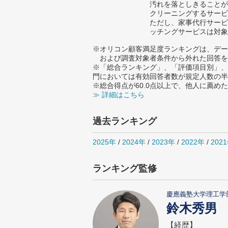
汚れを落としきることが
クリーニングするサービ
ただし、家事代行サービ
ッチングサービスは対象
※オリコン顧客満足度ランキングは、デー
および調査対象者条件から外れた回答を
※「総合ランキング」、「評価項目別」、
門においては有効回答者数が規定人数の半
※総合得点が60.0点以上で、他人に薦
≫ 詳細はこちら
過去ランキング
2025年
/
2024年
/
2023年
/
2022年
/
202
ランキング監修
慶應義塾大学理工学
鈴木秀男
【経歴】