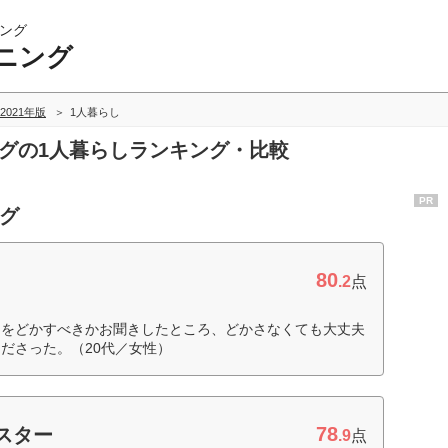
ング
ニング
2021年版
1人暮らし
ングの1人暮らしランキング・比較
PR
ング
80
.2
点
物をどかすべきかお聞きしたところ、どかさなくても大丈夫
ださった。（20代／女性）
78
スター
.9
点