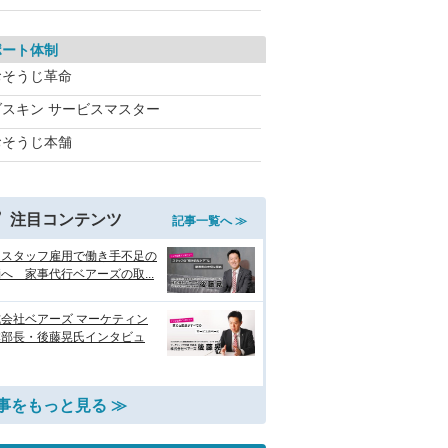
ポート体制
おそうじ革命
ダスキン サービスマスター
おそうじ本舗
注目コンテンツ
記事一覧へ ≫
国スタッフ雇用で働き手不足の
へ 家事代行ベアーズの取...
会社ベアーズ マーケティン
本部長・後藤晃氏インタビュ
事をもっと見る ≫