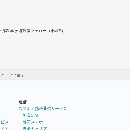
付上席科学技術政策フェロー（非常勤）
ング・口コミ情報
通信
ト
スマホ・携帯通信サービス
└
格安SIM
ービス
└
格安スマホ
サイト
└
携帯キャリア