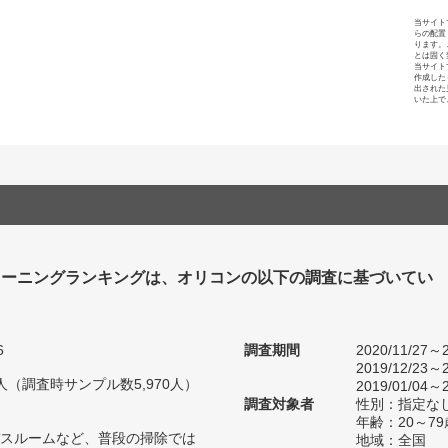
当サイト
らの配置
ります。
とは固く
当サイト
作成した
出された
いた上で
リーニングランキングは、オリコンの以下の調査に基づいてい
6
調査期間
2020/11/27～2
2019/12/23～2
40人（調査時サンプル数5,970人）
2019/01/04～2
調査対象者
性別：指定な
年齢：20～79
スルームなど、普段の掃除では
地域：全国