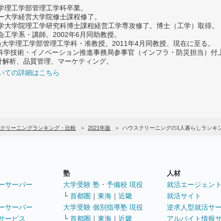
大学理工学部管理工学科卒業。
ター大学経営大学院修士課程修了。
大学大学院理工学研究科博士課程経営工学専攻修了。博士（工学）取得。
社会工学系・講師。2002年6月同助教授。
義塾大学理工学部管理工学科・准教授。2011年4月同教授、現在に至る。
府 科学技術・イノベーション推進事務局参事官（インフラ・防災担当）
計解析、品質管理、マーケティング。
いての詳細はこちら
クリーニングランキング・比較
2021年版
ハウスクリーニングの1人暮らしランキ
塾
人材
ーサーバー
大学受験 塾・予備校 現役
就活エージェン
└
首都圏
｜
東海
｜
近畿
就活サイト
ーサーバー
大学受験 個別指導塾 現役
逆求人型就活サ
サービス
└
首都圏
｜
東海
｜
近畿
アルバイト情報