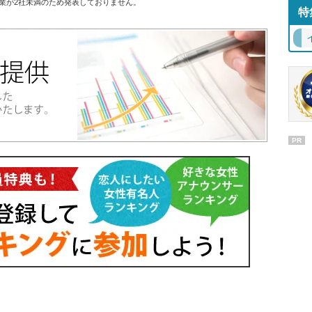
業が2社未満のため発表しておりません。
特
PR