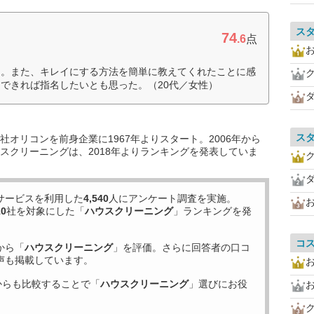
ス
74
.6
点
た。また、キレイにする方法を簡単に教えてくれたことに感
できれば指名したいとも思った。（20代／女性）
ス
オリコンを前身企業に1967年よりスタート。2006年から
スクリーニングは、2018年よりランキングを発表していま
サービスを利用した
4,540
人にアンケート調査を実施。
10
社を対象にした「
ハウスクリーニング
」ランキングを発
コ
から「
ハウスクリーニング
」を評価。さらに回答者の口コ
声も掲載しています。
からも比較することで「
ハウスクリーニング
」選びにお役