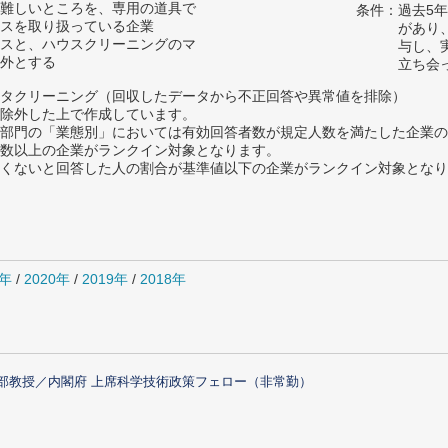
難しいところを、専用の道具で
条件：過去5
スを取り扱っている企業
があり
スと、ハウスクリーニングのマ
与し、
外とする
立ち会
タクリーニング（回収したデータから不正回答や異常値を排除）
除外した上で作成しています。
部門の「業態別」においては有効回答者数が規定人数を満たした企業の
数以上の企業がランクイン対象となります。
めたくないと回答した人の割合が基準値以下の企業がランクイン対象とな
1年
/
2020年
/
2019年
/
2018年
部教授／内閣府 上席科学技術政策フェロー（非常勤）