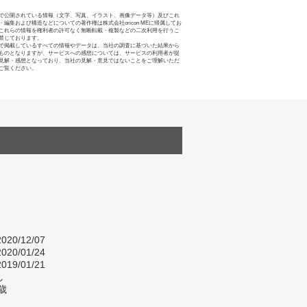
で公開されている情報（文字、写真、イラスト、画像データ等）及びこれ
・編集および構造などについての著作権は株式会社oricon MEに帰属してお
これらの情報を権利者の許可なく無断転載・複製などの二次利用を行うこ
禁じております。
で掲載しているすべての情報やデータは、当社の調査に基づいた結果から
ものとなりますが、サービスへの感想については、サービスの利用者が提
見解・感想となっており、当社の見解・意見ではないことをご理解いただ
ご覧ください。
020/12/07
020/01/24
019/01/21
し
歳