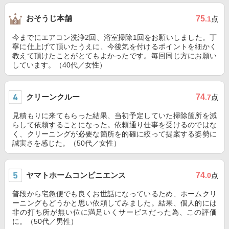
おそうじ本舗
75
.1
点
今までにエアコン洗浄2回、浴室掃除1回をお願いしました。丁
寧に仕上げて頂いたうえに、今後気を付けるポイントを細かく
教えて頂けたことがとてもよかったです。毎回同じ方にお願い
しています。（40代／女性）
クリーンクルー
74
.7
点
見積もりに来てもらった結果、当初予定していた掃除箇所を減
らして依頼することになった。依頼通り仕事を受けるのではな
く、クリーニングが必要な箇所を的確に絞って提案する姿勢に
誠実さを感じた。（50代／女性）
ヤマトホームコンビニエンス
74
.0
点
普段から宅急便でも良くお世話になっているため、ホームクリ
ーニングもどうかと思い依頼してみました。結果、個人的には
非の打ち所が無い位に満足いくサービスだった為、この評価
に。（50代／男性）