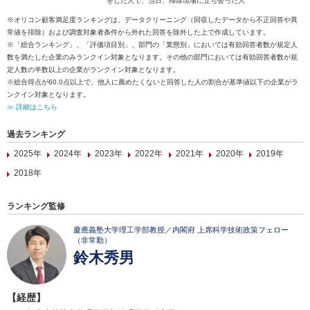
をした人で、当日、掃除現場に立ち会った人
※オリコン顧客満足度ランキングは、データクリーニング（回収したデータから不正回答や異
常値を排除）および調査対象者条件から外れた回答を除外した上で作成しています。
※「総合ランキング」、「評価項目別」、部門の「業態別」においては有効回答者数が規定人
数を満たした企業のみランクイン対象となります。その他の部門においては有効回答者数が規
定人数の半数以上の企業がランクイン対象となります。
※総合得点が60.0点以上で、他人に薦めたくないと回答した人の割合が基準値以下の企業がラ
ンクイン対象となります。
≫ 詳細はこちら
過去ランキング
2025年
2024年
2023年
2022年
2021年
2020年
2019年
2018年
ランキング監修
慶應義塾大学理工学部教授／内閣府 上席科学技術政策フェロー
（非常勤）
鈴木秀男
【経歴】