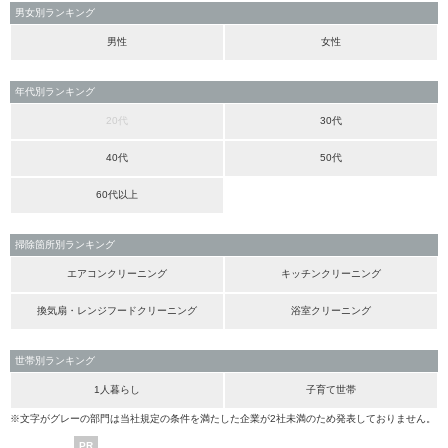
男女別ランキング
男性
女性
年代別ランキング
20代
30代
40代
50代
60代以上
掃除箇所別ランキング
エアコンクリーニング
キッチンクリーニング
換気扇・レンジフードクリーニング
浴室クリーニング
世帯別ランキング
1人暮らし
子育て世帯
※文字がグレーの部門は当社規定の条件を満たした企業が2社未満のため発表しておりません。
PR