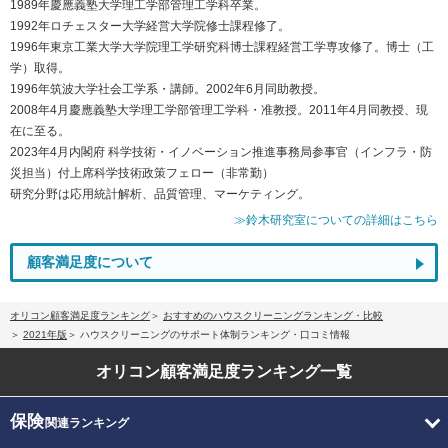
1989年慶應義塾大学理工学部管理工学科卒業。
1992年ロチェスター大学経営大学院修士課程修了。
1996年東京工業大学大学院理工学研究科博士課程経営工学専攻修了。博士（工
学）取得。
1996年筑波大学社会工学系・講師。2002年6月同助教授。
2008年4月慶應義塾大学理工学部管理工学科・准教授。2011年4月同教授、現
在に至る。
2023年4月内閣府 科学技術・イノベーション推進事務局参事官（インフラ・防
災担当）付上席科学技術政策フェロー（非常勤）
研究分野は応用統計解析、品質管理、マーケティング。
≫鈴木研究室についての詳細はこちら
顧客満足度について
オリコン顧客満足度ランキング
おすすめのハウスクリーニングランキング・比較
2021年版
ハウスクリーニングのサポート体制ランキング・口コミ情報
オリコン顧客満足度
ランキング一覧
保険
関連ランキング