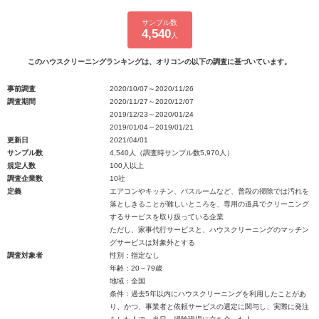
サンプル数
4,540
人
このハウスクリーニングランキングは、オリコンの以下の調査に基づいています。
事前調査
2020/10/07～2020/11/26
調査期間
2020/11/27～2020/12/07
2019/12/23～2020/01/24
2019/01/04～2019/01/21
更新日
2021/04/01
サンプル数
4,540人（調査時サンプル数5,970人）
規定人数
100人以上
調査企業数
10社
定義
エアコンやキッチン、バスルームなど、普段の掃除では汚れを
落としきることが難しいところを、専用の道具でクリーニング
するサービスを取り扱っている企業
ただし、家事代行サービスと、ハウスクリーニングのマッチン
グサービスは対象外とする
調査対象者
性別：指定なし
年齢：20～79歳
地域：全国
条件：過去5年以内にハウスクリーニングを利用したことがあ
り、かつ、事業者と依頼サービスの選定に関与し、実際に発注