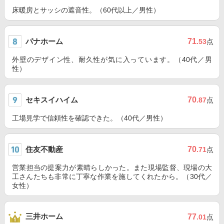
床暖房とサッシの遮音性。（60代以上／男性）
パナホーム
71
.53
点
外壁のデザイン性、耐久性が気に入っています。（40代／男
性）
セキスイハイム
70
.87
点
工場見学で信頼性を確認できた。（40代／男性）
住友不動産
70
.71
点
営業担当の提案力が素晴らしかった。また現場監督、現場の大
工さんたちも非常に丁寧な作業を施してくれたから。（30代／
女性）
三井ホーム
77
.01
点