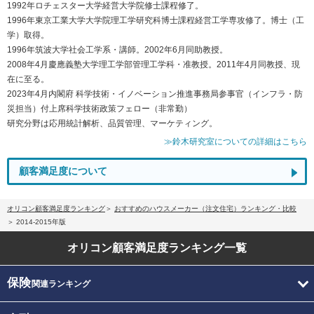
1992年ロチェスター大学経営大学院修士課程修了。
1996年東京工業大学大学院理工学研究科博士課程経営工学専攻修了。博士（工
学）取得。
1996年筑波大学社会工学系・講師。2002年6月同助教授。
2008年4月慶應義塾大学理工学部管理工学科・准教授。2011年4月同教授、現
在に至る。
2023年4月内閣府 科学技術・イノベーション推進事務局参事官（インフラ・防
災担当）付上席科学技術政策フェロー（非常勤）
研究分野は応用統計解析、品質管理、マーケティング。
≫鈴木研究室についての詳細はこちら
顧客満足度について
オリコン顧客満足度ランキング
おすすめのハウスメーカー（注文住宅）ランキング・比較
2014-2015年版
オリコン顧客満足度
ランキング一覧
保険
関連ランキング