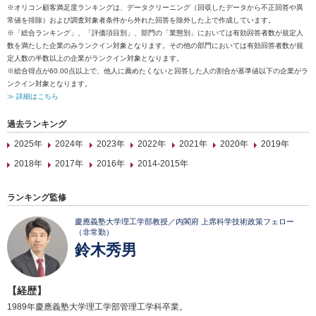
※オリコン顧客満足度ランキングは、データクリーニング（回収したデータから不正回答や異
常値を排除）および調査対象者条件から外れた回答を除外した上で作成しています。
※「総合ランキング」、「評価項目別」、部門の「業態別」においては有効回答者数が規定人
数を満たした企業のみランクイン対象となります。その他の部門においては有効回答者数が規
定人数の半数以上の企業がランクイン対象となります。
※総合得点が60.00点以上で、他人に薦めたくないと回答した人の割合が基準値以下の企業がラ
ンクイン対象となります。
≫ 詳細はこちら
過去ランキング
2025年
2024年
2023年
2022年
2021年
2020年
2019年
2018年
2017年
2016年
2014-2015年
ランキング監修
慶應義塾大学理工学部教授／内閣府 上席科学技術政策フェロー
（非常勤）
鈴木秀男
【経歴】
1989年慶應義塾大学理工学部管理工学科卒業。