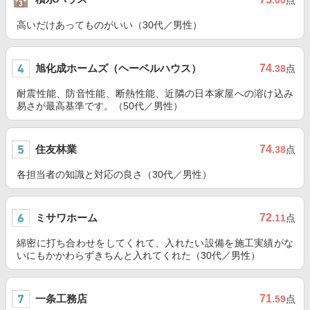
.00
点
高いだけあってものがいい（30代／男性）
旭化成ホームズ（ヘーベルハウス）
74
.38
点
耐震性能、防音性能、断熱性能、近隣の日本家屋への溶け込み
易さが最高基準です。（50代／男性）
住友林業
74
.38
点
各担当者の知識と対応の良さ（30代／男性）
ミサワホーム
72
.11
点
綿密に打ち合わせをしてくれて、入れたい設備を施工実績がな
いにもかかわらずきちんと入れてくれた（30代／男性）
一条工務店
71
.59
点