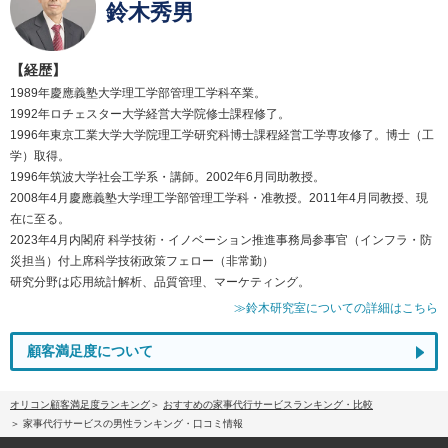
鈴木秀男
【経歴】
1989年慶應義塾大学理工学部管理工学科卒業。
1992年ロチェスター大学経営大学院修士課程修了。
1996年東京工業大学大学院理工学研究科博士課程経営工学専攻修了。博士（工
学）取得。
1996年筑波大学社会工学系・講師。2002年6月同助教授。
2008年4月慶應義塾大学理工学部管理工学科・准教授。2011年4月同教授、現
在に至る。
2023年4月内閣府 科学技術・イノベーション推進事務局参事官（インフラ・防
災担当）付上席科学技術政策フェロー（非常勤）
研究分野は応用統計解析、品質管理、マーケティング。
≫鈴木研究室についての詳細はこちら
顧客満足度について
オリコン顧客満足度ランキング
おすすめの家事代行サービスランキング・比較
家事代行サービスの男性ランキング・口コミ情報