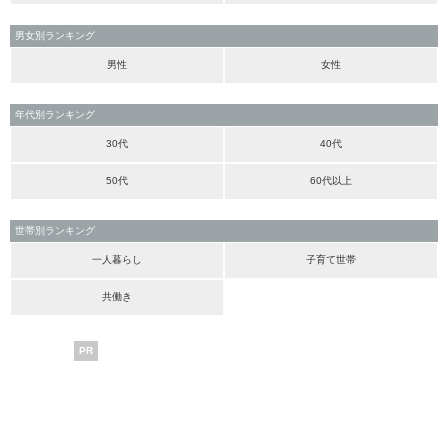
男女別ランキング
男性
女性
年代別ランキング
30代
40代
50代
60代以上
世帯別ランキング
一人暮らし
子育て世帯
共働き
PR