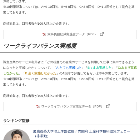
算出しています。
※10段階聴取については、A=9-10回答、B=6-8回答、C=3-5回答、D=1-2回答として割合を算
出しております。
商標対象は、回答者数が100人以上の企業です。
家事負担軽減実感度データ（PDF）
ワークライフバランス実感度
調査企業のサービス利用者に「どの程度その企業のサービスを利用して仕事に集中できるよう
になったと実感したか」について、「
A:とても実感した
」「
B：まあ実感した
」「
C:あまり実感
しなかった
」「
D:全く実感しなかった
」の4段階で評価してもらい比率を算出しています。
※10段階聴取については、A=9-10回答、B=6-8回答、C=3-5回答、D=1-2回答として割合を算
出しております。
商標対象は、回答者数が100人以上の企業です。
ワークライフバランス実感度データ（PDF）
ランキング監修
慶應義塾大学理工学部教授／内閣府 上席科学技術政策フェロー
（非常勤）