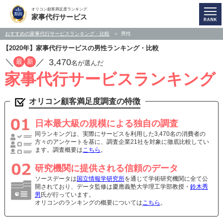
オリコン顧客満足度ランキング
家事代行サービス
おすすめの家事代行サービスランキング・比較
男性
【2020年】家事代行サービスの男性ランキング・比較
／
／
3,470
最
新
名が選んだ
家事代行サービスランキング
オリコン顧客満足度調査の特徴
日本最大級の規模による独自の調査
同ランキングは、実際にサービスを利用した3,470名の消費者の
方々のアンケートを基に、調査企業21社を対象に徹底比較してい
ます。調査概要は
こちら
。
研究機関に提供される信頼のデータ
ソースデータは
国立情報学研究所
を通じて学術研究機関に全て公
開されており、データ監修は慶應義塾大学理工学部教授・
鈴木秀
男
氏が行っています。
オリコンのランキングの概要については
こちら
。