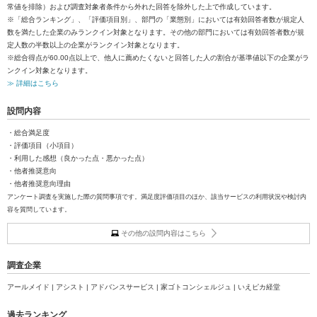
常値を排除）および調査対象者条件から外れた回答を除外した上で作成しています。
※「総合ランキング」、「評価項目別」、部門の「業態別」においては有効回答者数が規定人
数を満たした企業のみランクイン対象となります。その他の部門においては有効回答者数が規
定人数の半数以上の企業がランクイン対象となります。
※総合得点が60.00点以上で、他人に薦めたくないと回答した人の割合が基準値以下の企業がラ
ンクイン対象となります。
≫ 詳細はこちら
設問内容
・総合満足度
・評価項目（小項目）
・利用した感想（良かった点・悪かった点）
・他者推奨意向
・他者推奨意向理由
アンケート調査を実施した際の質問事項です。満足度評価項目のほか、該当サービスの利用状況や検討内
容を質問しています。
その他の設問内容はこちら
調査企業
アールメイド | アシスト | アドバンスサービス | 家ゴトコンシェルジュ | いえピカ経堂
過去ランキング