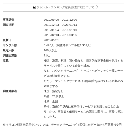
ジャンル・ランキング定義 調査詳細について
事前調査
2019/09/06～2019/12/20
調査期間
2019/12/23～2020/01/14
2019/01/04～2019/01/15
2018/02/13～2018/03/05
更新日
2020/05/01
サンプル数
3,470人（調査時サンプル数4,357人）
規定人数
100人以上
調査企業数
21社
定義
掃除、洗濯、料理、買い物など、日常的な家事全般を代行する
サービスを提供している企業が対象。
なお、ハウスクリーニング、キッズ・ベビーシッター等のサー
ビスは対象外とする。
ただし、マッチングサービスは研修制度を設けている企業のみ
対象とする。
調査対象者
性別：指定なし
年齢：20歳以上
地域：全国
条件：過去5年以内に家事代行サービスを利用したことがあ
り、かつ、事業者と依頼サービスの選定に関与し、実際に発注
をした人。
※オリコン顧客満足度ランキングは、データクリーニング（回収したデータから不正回答や異