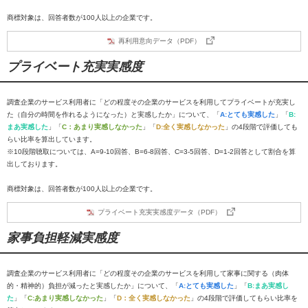
商標対象は、回答者数が100人以上の企業です。
再利用意向データ（PDF）
プライベート充実実感度
調査企業のサービス利用者に「どの程度その企業のサービスを利用してプライベートが充実し
た（自分の時間を作れるようになった）と実感したか」について、「
A:とても実感した
」「
B:
まあ実感した
」「
C：あまり実感しなかった
」「
D:全く実感しなかった
」の4段階で評価しても
らい比率を算出しています。
※10段階聴取については、A=9-10回答、B=6-8回答、C=3-5回答、D=1-2回答として割合を算
出しております。
商標対象は、回答者数が100人以上の企業です。
プライベート充実実感度データ（PDF）
家事負担軽減実感度
調査企業のサービス利用者に「どの程度その企業のサービスを利用して家事に関する（肉体
的・精神的）負担が減ったと実感したか」について、「
A:とても実感した
」「
B:まあ実感し
た
」「
C:あまり実感しなかった
」「
D：全く実感しなかった
」の4段階で評価してもらい比率を