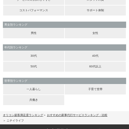
コストパフォーマンス
サポート体制
男女別ランキング
男性
女性
年代別ランキング
30代
40代
50代
60代以上
世帯別ランキング
一人暮らし
子育て世帯
共働き
オリコン顧客満足度ランキング
おすすめの家事代行サービスランキング・比較
ニチイライフ