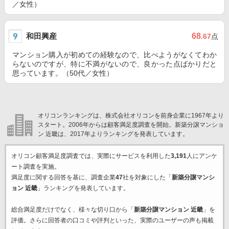
／女性）
和田興産
68
.67
点
マンション購入が初めての経験なので、比べようがなくてわか
らないのですが、特に不満がないので、良かった点ばかりだと
思っています。（50代／女性）
オリコンランキングは、株式会社オリコンを前身企業に1967年より
スタート。2006年からは顧客満足度調査を開始。新築分譲マンショ
ン 近畿は、2017年よりランキングを発表しています。
オリコン顧客満足度調査では、実際にサービスを利用した
3,191
人にアンケ
ート調査を実施。
満足度に関する回答を基に、調査企業
47
社を対象にした「
新築分譲マンシ
ョン 近畿
」ランキングを発表しています。
総合満足度だけでなく、様々な切り口から「
新築分譲マンション 近畿
」を
評価。さらに回答者の口コミや評判といった、実際のユーザーの声も掲載