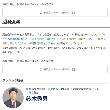
商標対象は、回答者数が100人以上の企業です。
推奨意向データ（PDF）
継続意向
調査企業のサービス利用者に、「どの程度その企業のサービスを継続したいか」について「
A:
とても利用し続けたい
」「
B:まあ利用し続けたい
」「
C:あまり利用し続けたくない
」「
D:全く
利用し続けたくない
」の4段階で評価をしてもらい比率を算出しています。
※10段階聴取については、A=9-10回答、B=6-8回答、C=3-5回答、D=1-2回答として割合を算
出しております。
商標対象は、回答者数が100人以上の企業です。
継続意向データ（PDF）
ランキング監修
慶應義塾大学理工学部教授／内閣府 上席科学技術政策フェロー
（非常勤）
鈴木秀男