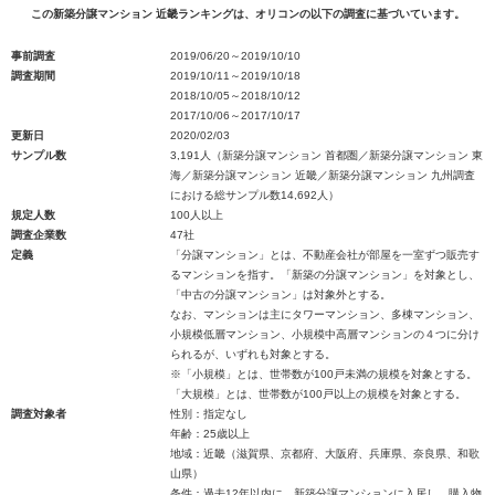
この新築分譲マンション 近畿ランキングは、オリコンの以下の調査に基づいています。
事前調査
2019/06/20～2019/10/10
調査期間
2019/10/11～2019/10/18
2018/10/05～2018/10/12
2017/10/06～2017/10/17
更新日
2020/02/03
サンプル数
3,191人（新築分譲マンション 首都圏／新築分譲マンション 東
海／新築分譲マンション 近畿／新築分譲マンション 九州調査
における総サンプル数14,692人）
規定人数
100人以上
調査企業数
47社
定義
「分譲マンション」とは、不動産会社が部屋を一室ずつ販売す
るマンションを指す。「新築の分譲マンション」を対象とし、
「中古の分譲マンション」は対象外とする。
なお、マンションは主にタワーマンション、多棟マンション、
小規模低層マンション、小規模中高層マンションの４つに分け
られるが、いずれも対象とする。
※「小規模」とは、世帯数が100戸未満の規模を対象とする。
「大規模」とは、世帯数が100戸以上の規模を対象とする。
調査対象者
性別：指定なし
年齢：25歳以上
地域：近畿（滋賀県、京都府、大阪府、兵庫県、奈良県、和歌
山県）
条件：過去12年以内に、新築分譲マンションに入居し、購入物