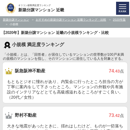
オリコン顧客満足度ランキング
新築分譲マンション 近畿
新築分譲マンション
おすすめの新築分譲マンション 近畿ランキング・比較
2020年版
小規模
【2020年】新築分譲マンション 近畿の小規模ランキング・比較
小規模 満足度ランキング
「小規模」とは、「回答者」が居住しているマンションの世帯数が100戸未満
の規模のマンションを指し、そのマンションに居住している人を対象とする。
阪急阪神不動産
74
.43
点
もともとジオに憧れがあり、内覧会に行ったところ担当の方が
丁寧に案内をして下さったところ。マンションの外観や共有施
設のインテリアなどとても高級感溢れるところがすごく良い。
（20代／女性）
野村不動産
73
.42
点
大きな地震があったときに、揺れはしたけど、ものが一切落ち