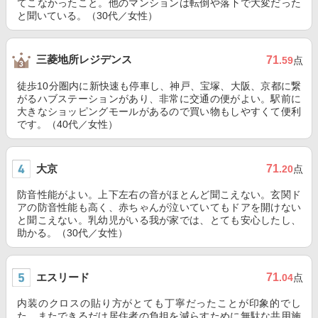
てこなかったこと。他のマンションは転倒や落下で大変だった
と聞いている。（30代／女性）
三菱地所レジデンス
71
.59
点
徒歩10分圏内に新快速も停車し、神戸、宝塚、大阪、京都に繋
がるハブステーションがあり、非常に交通の便がよい。駅前に
大きなショッピングモールがあるので買い物もしやすくて便利
です。（40代／女性）
大京
71
.20
点
防音性能がよい。上下左右の音がほとんど聞こえない。玄関ド
アの防音性能も高く、赤ちゃんが泣いていてもドアを開けない
と聞こえない。乳幼児がいる我が家では、とても安心したし、
助かる。（30代／女性）
エスリード
71
.04
点
内装のクロスの貼り方がとても丁寧だったことが印象的でし
た。またできるだけ居住者の負担を減らすために無駄な共用施