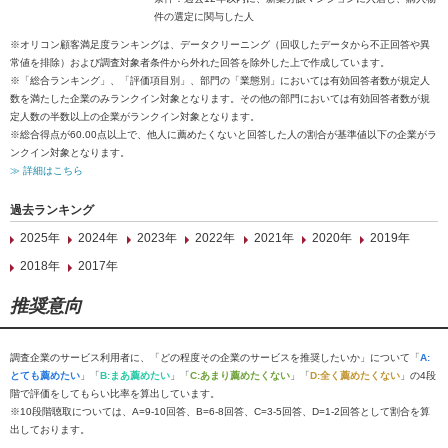
件の選定に関与した人
※オリコン顧客満足度ランキングは、データクリーニング（回収したデータから不正回答や異
常値を排除）および調査対象者条件から外れた回答を除外した上で作成しています。
※「総合ランキング」、「評価項目別」、部門の「業態別」においては有効回答者数が規定人
数を満たした企業のみランクイン対象となります。その他の部門においては有効回答者数が規
定人数の半数以上の企業がランクイン対象となります。
※総合得点が60.00点以上で、他人に薦めたくないと回答した人の割合が基準値以下の企業がラ
ンクイン対象となります。
≫ 詳細はこちら
過去ランキング
2025年
2024年
2023年
2022年
2021年
2020年
2019年
2018年
2017年
推奨意向
調査企業のサービス利用者に、「どの程度その企業のサービスを推奨したいか」について「
A:
とても薦めたい
」「
B:まあ薦めたい
」「
C:あまり薦めたくない
」「
D:全く薦めたくない
」の4段
階で評価をしてもらい比率を算出しています。
※10段階聴取については、A=9-10回答、B=6-8回答、C=3-5回答、D=1-2回答として割合を算
出しております。