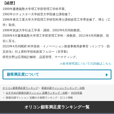
【経歴】
1989年慶應義塾大学理工学部管理工学科卒業。
1992年ロチェスター大学経営大学院修士課程修了。
1996年東京工業大学大学院理工学研究科博士課程経営工学専攻修了。博士（工
学）取得。
1996年筑波大学社会工学系・講師。2002年6月同助教授。
2008年4月慶應義塾大学理工学部管理工学科・准教授。2011年4月同教授、現
在に至る。
2023年4月内閣府 科学技術・イノベーション推進事務局参事官（インフラ・防
災担当）付上席科学技術政策フェロー（非常勤）
研究分野は応用統計解析、品質管理、マーケティング。
≫鈴木研究室についての詳細はこちら
顧客満足度について
オリコン顧客満足度ランキング
新築分譲マンションランキング・比較
おすすめの新築分譲マンション 近畿ランキング・比較
2020年版
新築分譲マンション 近畿の小規模ランキング・口コミ情報
オリコン顧客満足度
ランキング一覧