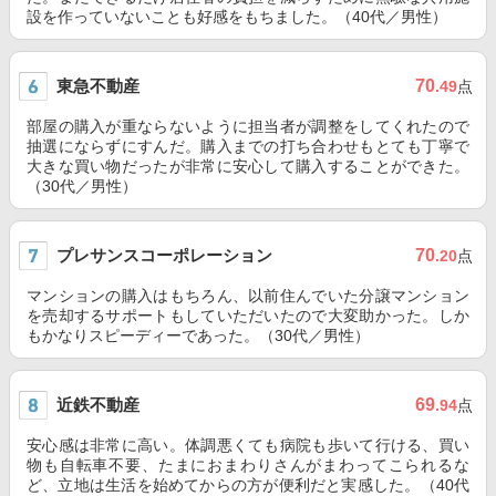
設を作っていないことも好感をもちました。（40代／男性）
東急不動産
70
.49
点
部屋の購入が重ならないように担当者が調整をしてくれたので
抽選にならずにすんだ。購入までの打ち合わせもとても丁寧で
大きな買い物だったが非常に安心して購入することができた。
（30代／男性）
プレサンスコーポレーション
70
.20
点
マンションの購入はもちろん、以前住んでいた分譲マンション
を売却するサポートもしていただいたので大変助かった。しか
もかなりスピーディーであった。（30代／男性）
近鉄不動産
69
.94
点
安心感は非常に高い。体調悪くても病院も歩いて行ける、買い
物も自転車不要、たまにおまわりさんがまわってこられるな
ど、立地は生活を始めてからの方が便利だと実感した。（40代