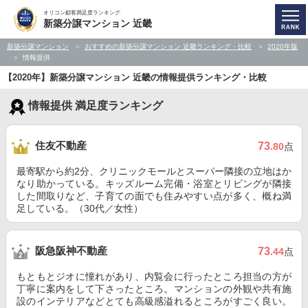
オリコン顧客満足度ランキング
新築分譲マンション 近畿
新築分譲マンション
おすすめの新築分譲マンション 近畿ランキング・比較
2020年版
情報提供
【2020年】新築分譲マンション 近畿の情報提供ランキング・比較
情報提供 満足度ランキング
住友不動産
73
.80
点
最寄駅から約2分、クリニックモールとスーパー隣接の立地はか
なり助かっている。キッズルーム完備・浴室とリビングが隣接
した間取りなど、子育ての面でも住みやすい点が多く、概ね満
足している。（30代／女性）
阪急阪神不動産
73
.44
点
もともとジオに憧れがあり、内覧会に行ったところ担当の方が
丁寧に案内をして下さったところ。マンションの外観や共有施
設のインテリアなどとても高級感溢れるところがすごく良い。