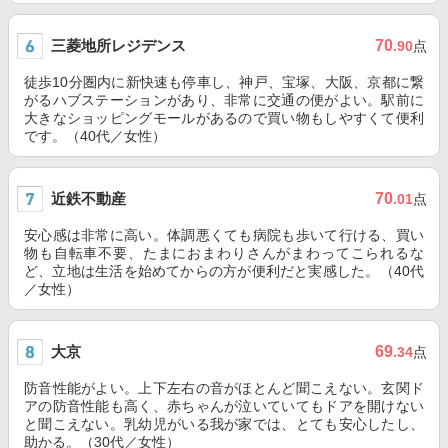
三菱地所レジデンス
70
.90
点
徒歩10分圏内に新快速も停車し、神戸、宝塚、大阪、京都に繋
がるハブステーションがあり、非常に交通の便がよい。駅前に
大きなショッピングモールがあるので買い物もしやすくて便利
です。（40代／女性）
近鉄不動産
70
.01
点
安心感は非常に高い。体調悪くても病院も歩いて行ける、買い
物も自転車不要、たまにおまわりさんがまわってこられるな
ど、立地は生活を始めてからの方が便利だと実感した。（40代
／女性）
大京
69
.34
点
防音性能がよい。上下左右の音がほとんど聞こえない。玄関ド
アの防音性能も高く、赤ちゃんが泣いていてもドアを開けない
と聞こえない。乳幼児がいる我が家では、とても安心したし、
助かる。（30代／女性）