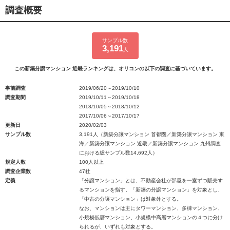
調査概要
サンプル数
3,191
人
この新築分譲マンション 近畿ランキングは、オリコンの以下の調査に基づいています。
事前調査
2019/06/20～2019/10/10
調査期間
2019/10/11～2019/10/18
2018/10/05～2018/10/12
2017/10/06～2017/10/17
更新日
2020/02/03
サンプル数
3,191人（新築分譲マンション 首都圏／新築分譲マンション 東
海／新築分譲マンション 近畿／新築分譲マンション 九州調査
における総サンプル数14,692人）
規定人数
100人以上
調査企業数
47社
定義
「分譲マンション」とは、不動産会社が部屋を一室ずつ販売す
るマンションを指す。「新築の分譲マンション」を対象とし、
「中古の分譲マンション」は対象外とする。
なお、マンションは主にタワーマンション、多棟マンション、
小規模低層マンション、小規模中高層マンションの４つに分け
られるが、いずれも対象とする。