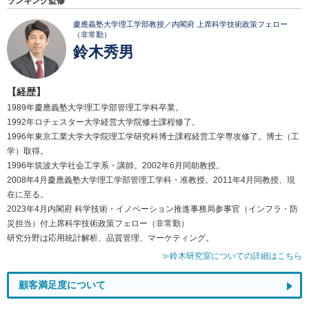
ランキング監修
慶應義塾大学理工学部教授／内閣府 上席科学技術政策フェロー
（非常勤）
鈴木秀男
【経歴】
1989年慶應義塾大学理工学部管理工学科卒業。
1992年ロチェスター大学経営大学院修士課程修了。
1996年東京工業大学大学院理工学研究科博士課程経営工学専攻修了。博士（工
学）取得。
1996年筑波大学社会工学系・講師。2002年6月同助教授。
2008年4月慶應義塾大学理工学部管理工学科・准教授。2011年4月同教授、現
在に至る。
2023年4月内閣府 科学技術・イノベーション推進事務局参事官（インフラ・防
災担当）付上席科学技術政策フェロー（非常勤）
研究分野は応用統計解析、品質管理、マーケティング。
≫鈴木研究室についての詳細はこちら
顧客満足度について