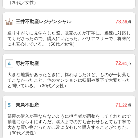
（20代／女性）
三井不動産レジデンシャル
73
.38
点
通りすがりに見学をした際、販売の方が丁寧に、迅速に対応し
てくださったので、購入にいたった。バリアフリーで、将来的
にも安心している。（50代／女性）
野村不動産
72
.61
点
大きな地震があったときに、揺れはしたけど、ものが一切落ち
てこなかったこと。他のマンションは転倒や落下で大変だった
と聞いている。（30代／女性）
東急不動産
71
.22
点
部屋の購入が重ならないように担当者が調整をしてくれたので
抽選にならずにすんだ。購入までの打ち合わせもとても丁寧で
大きな買い物だったが非常に安心して購入することができた。
（30代／男性）