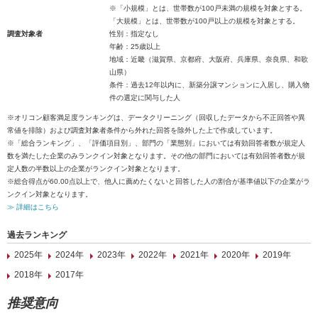
※「小規模」とは、世帯数が100戸未満の規模を対象とする。
「大規模」とは、世帯数が100戸以上の規模を対象とする。
調査対象者
性別：指定なし
年齢：25歳以上
地域：近畿（滋賀県、京都府、大阪府、兵庫県、奈良県、和歌
山県）
条件：過去12年以内に、新築分譲マンションに入居し、購入物
件の選定に関与した人
※オリコン顧客満足度ランキングは、データクリーニング（回収したデータから不正回答や異
常値を排除）および調査対象者条件から外れた回答を除外した上で作成しています。
※「総合ランキング」、「評価項目別」、部門の「業態別」においては有効回答者数が規定人
数を満たした企業のみランクイン対象となります。その他の部門においては有効回答者数が規
定人数の半数以上の企業がランクイン対象となります。
※総合得点が60.00点以上で、他人に薦めたくないと回答した人の割合が基準値以下の企業がラ
ンクイン対象となります。
≫ 詳細はこちら
過去ランキング
2025年
2024年
2023年
2022年
2021年
2020年
2019年
2018年
2017年
推奨意向