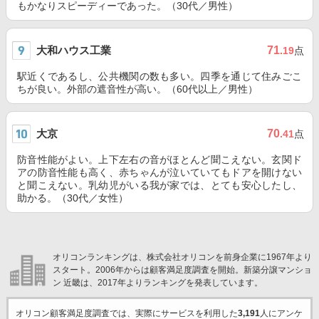
もかなりスピーディーであった。（30代／男性）
大和ハウス工業
71
.19
点
駅近くであるし、公共機関の数も多い。四季を通じて住みごこ
ちが良い。外部の遮音性が高い。（60代以上／男性）
大京
70
.41
点
防音性能がよい。上下左右の音がほとんど聞こえない。玄関ド
アの防音性能も高く、赤ちゃんが泣いていてもドアを開けない
と聞こえない。乳幼児がいる我が家では、とても安心したし、
助かる。（30代／女性）
オリコンランキングは、株式会社オリコンを前身企業に1967年より
スタート。2006年からは顧客満足度調査を開始。新築分譲マンショ
ン 近畿は、2017年よりランキングを発表しています。
オリコン顧客満足度調査では、実際にサービスを利用した
3,191
人にアンケ