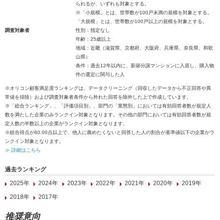
られるが、いずれも対象とする。
※「小規模」とは、世帯数が100戸未満の規模を対象とする。
「大規模」とは、世帯数が100戸以上の規模を対象とする。
調査対象者
性別：指定なし
年齢：25歳以上
地域：近畿（滋賀県、京都府、大阪府、兵庫県、奈良県、和歌
山県）
条件：過去12年以内に、新築分譲マンションに入居し、購入物
件の選定に関与した人
※オリコン顧客満足度ランキングは、データクリーニング（回収したデータから不正回答や異
常値を排除）および調査対象者条件から外れた回答を除外した上で作成しています。
※「総合ランキング」、「評価項目別」、部門の「業態別」においては有効回答者数が規定人
数を満たした企業のみランクイン対象となります。その他の部門においては有効回答者数が規
定人数の半数以上の企業がランクイン対象となります。
※総合得点が60.00点以上で、他人に薦めたくないと回答した人の割合が基準値以下の企業がラ
ンクイン対象となります。
≫ 詳細はこちら
過去ランキング
2025年
2024年
2023年
2022年
2021年
2020年
2019年
2018年
2017年
推奨意向