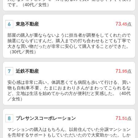
です。（40代／女性）
東急不動産
73
.45
点
部屋の購入が重ならないように担当者が調整をしてくれたので
抽選にならずにすんだ。購入までの打ち合わせもとても丁寧で
大きな買い物だったが非常に安心して購入することができた。
（30代／男性）
近鉄不動産
71
.95
点
安心感は非常に高い。体調悪くても病院も歩いて行ける、買い
物も自転車不要、たまにおまわりさんがまわってこられるな
ど、立地は生活を始めてからの方が便利だと実感した。（40代
／女性）
プレサンスコーポレーション
71
.51
点
マンションの購入はもちろん、以前住んでいた分譲マンション
を売却するサポートもしていただいたので大変助かった。しか