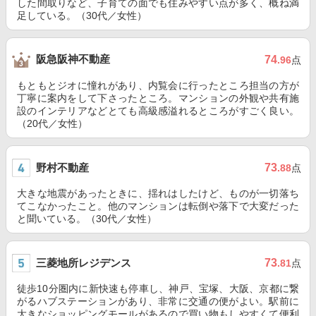
した間取りなど、子育ての面でも住みやすい点が多く、概ね満
足している。（30代／女性）
阪急阪神不動産
74
.96
点
もともとジオに憧れがあり、内覧会に行ったところ担当の方が
丁寧に案内をして下さったところ。マンションの外観や共有施
設のインテリアなどとても高級感溢れるところがすごく良い。
（20代／女性）
野村不動産
73
.88
点
大きな地震があったときに、揺れはしたけど、ものが一切落ち
てこなかったこと。他のマンションは転倒や落下で大変だった
と聞いている。（30代／女性）
三菱地所レジデンス
73
.81
点
徒歩10分圏内に新快速も停車し、神戸、宝塚、大阪、京都に繋
がるハブステーションがあり、非常に交通の便がよい。駅前に
大きなショッピングモールがあるので買い物もしやすくて便利