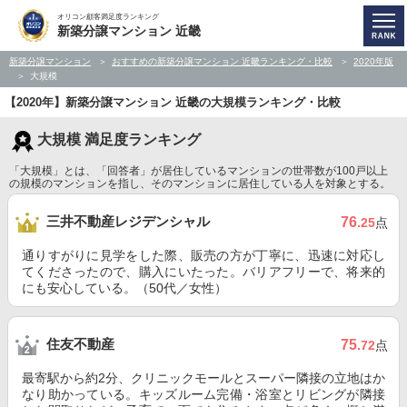
オリコン顧客満足度ランキング
新築分譲マンション 近畿
新築分譲マンション
おすすめの新築分譲マンション 近畿ランキング・比較
2020年版
大規模
【2020年】新築分譲マンション 近畿の大規模ランキング・比較
大規模 満足度ランキング
「大規模」とは、「回答者」が居住しているマンションの世帯数が100戸以上
の規模のマンションを指し、そのマンションに居住している人を対象とする。
三井不動産レジデンシャル
76
.25
点
通りすがりに見学をした際、販売の方が丁寧に、迅速に対応し
てくださったので、購入にいたった。バリアフリーで、将来的
にも安心している。（50代／女性）
住友不動産
75
.72
点
最寄駅から約2分、クリニックモールとスーパー隣接の立地はか
なり助かっている。キッズルーム完備・浴室とリビングが隣接