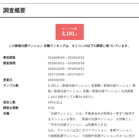
調査概要
サンプル数
3,191
人
この新築分譲マンション 近畿ランキングは、オリコンの以下の調査に基づいています。
事前調査
2019/06/20～2019/10/10
調査期間
2019/10/11～2019/10/18
2018/10/05～2018/10/12
2017/10/06～2017/10/17
更新日
2020/02/03
サンプル数
3,191人（新築分譲マンション 首都圏／新築分譲マンション 東
海／新築分譲マンション 近畿／新築分譲マンション 九州調査
における総サンプル数14,692人）
規定人数
100人以上
調査企業数
47社
定義
「分譲マンション」とは、不動産会社が部屋を一室ずつ販売す
るマンションを指す。「新築の分譲マンション」を対象とし、
「中古の分譲マンション」は対象外とする。
なお、マンションは主にタワーマンション、多棟マンション、
小規模低層マンション、小規模中高層マンションの４つに分け