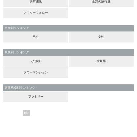
共有施設
金額の納得感
アフターフォロー
男女別ランキング
男性
女性
規模別ランキング
小規模
大規模
タワーマンション
家族構成別ランキング
ファミリー
PR