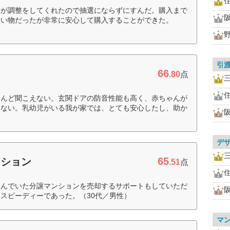
者が調整をしてくれたので抽選にならずにすんだ。購入まで
買い物だったが非常に安心して購入することができた。
引
66
.80
点
とんど聞こえない。玄関ドアの防音性能も高く、赤ちゃんが
えない。乳幼児がいる我が家では、とても安心したし、助か
デ
65
ーション
.51
点
住んでいた分譲マンションを売却するサポートもしていただ
スピーディーであった。（30代／男性）
マ