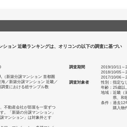
ンション 近畿ランキングは、オリコンの以下の調査に基づい
0
調査期間
2019/10/11～2
2018/10/05～2
91人（新築分譲マンション 首都圏
2017/10/06～2
東海／新築分譲マンション 近畿／
調査対象者
性別：指定な
州調査における総サンプル数
年齢：25歳以
地域：近畿（
県、和
条件：過去1
、不動産会社が部屋を一室ずつ
購入物
す。「新築の分譲マンション」
譲マンション」は対象外とす