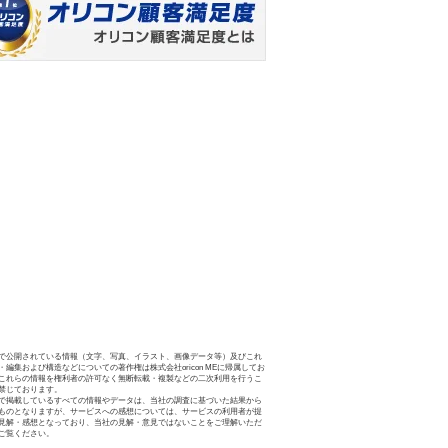
で公開されている情報（文字、写真、イラスト、画像データ等）及びこれ
・編集および構造などについての著作権は株式会社oricon MEに帰属してお
これらの情報を権利者の許可なく無断転載・複製などの二次利用を行うこ
禁じております。
で掲載しているすべての情報やデータは、当社の調査に基づいた結果から
ものとなりますが、サービスへの感想については、サービスの利用者が提
見解・感想となっており、当社の見解・意見ではないことをご理解いただ
ご覧ください。