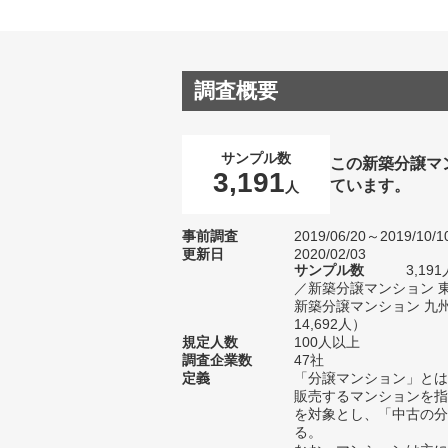
調査概要
サンプル数
この新築分譲マ
3,191
ています。
人
事前調査
2019/06/20～2019/10/1
更新日
2020/02/03
サンプル数
3,1
／新築分譲マンション 
新築分譲マンション 九
14,692人）
規定人数
100人以上
調査企業数
47社
定義
「分譲マンション」とは
販売するマンションを指
を対象とし、「中古の分
る。