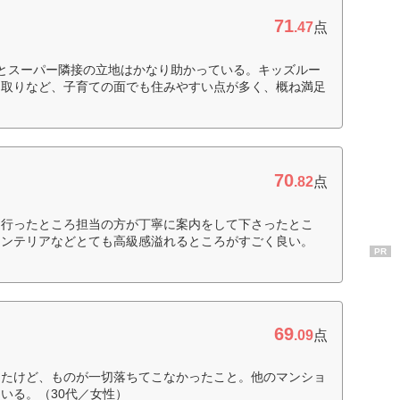
71
.47
点
とスーパー隣接の立地はかなり助かっている。キッズルー
間取りなど、子育ての面でも住みやすい点が多く、概ね満足
70
.82
点
に行ったところ担当の方が丁寧に案内をして下さったとこ
インテリアなどとても高級感溢れるところがすごく良い。
PR
69
.09
点
したけど、ものが一切落ちてこなかったこと。他のマンショ
いる。（30代／女性）