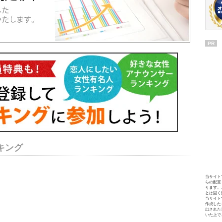
PR
キング
当サイト
らの配置
ります。
とは固く
当サイト
作成した
出された
いた上で