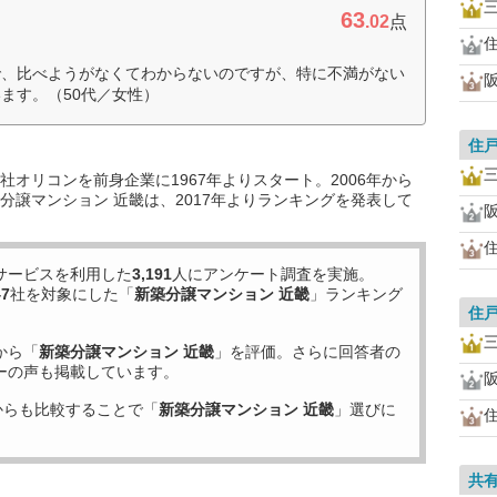
63
.02
点
で、比べようがなくてわからないのですが、特に不満がない
ます。（50代／女性）
住
オリコンを前身企業に1967年よりスタート。2006年から
分譲マンション 近畿は、2017年よりランキングを発表して
サービスを利用した
3,191
人にアンケート調査を実施。
47
社を対象にした「
新築分譲マンション 近畿
」ランキング
住
から「
新築分譲マンション 近畿
」を評価。さらに回答者の
ーの声も掲載しています。
からも比較することで「
新築分譲マンション 近畿
」選びに
共