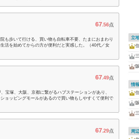
67
.56
点
立
病院も歩いて行ける、買い物も自転車不要、たまにおまわり
生活を始めてからの方が便利だと実感した。（40代／女
67
.49
点
情
戸、宝塚、大阪、京都に繋がるハブステーションがあり、
なショッピングモールがあるので買い物もしやすくて便利で
67
.29
点
周