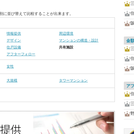
目別に並び替えて比較することが出来ます。
情報提供
周辺環境
デザイン
マンションの構造・設計
金
住戸設備
共有施設
アフターフォロー
女性
大規模
タワーマンション
ア