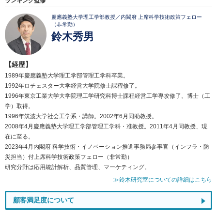
ランキング監修
慶應義塾大学理工学部教授／内閣府 上席科学技術政策フェロー
（非常勤）
鈴木秀男
【経歴】
1989年慶應義塾大学理工学部管理工学科卒業。
1992年ロチェスター大学経営大学院修士課程修了。
1996年東京工業大学大学院理工学研究科博士課程経営工学専攻修了。博士（工
学）取得。
1996年筑波大学社会工学系・講師。2002年6月同助教授。
2008年4月慶應義塾大学理工学部管理工学科・准教授。2011年4月同教授、現
在に至る。
2023年4月内閣府 科学技術・イノベーション推進事務局参事官（インフラ・防
災担当）付上席科学技術政策フェロー（非常勤）
研究分野は応用統計解析、品質管理、マーケティング。
≫鈴木研究室についての詳細はこちら
顧客満足度について