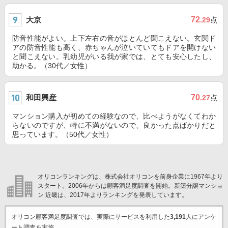
大京
72
.29
点
防音性能がよい。上下左右の音がほとんど聞こえない。玄関ド
アの防音性能も高く、赤ちゃんが泣いていてもドアを開けない
と聞こえない。乳幼児がいる我が家では、とても安心したし、
助かる。（30代／女性）
和田興産
70
.27
点
マンション購入が初めての経験なので、比べようがなくてわか
らないのですが、特に不満がないので、良かった点ばかりだと
思っています。（50代／女性）
オリコンランキングは、株式会社オリコンを前身企業に1967年より
スタート。2006年からは顧客満足度調査を開始。新築分譲マンショ
ン 近畿は、2017年よりランキングを発表しています。
オリコン顧客満足度調査では、実際にサービスを利用した
3,191
人にアンケ
ート調査を実施。