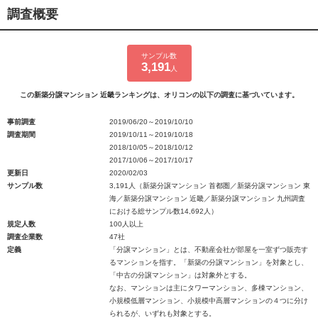
調査概要
サンプル数
3,191
人
この新築分譲マンション 近畿ランキングは、オリコンの以下の調査に基づいています。
事前調査
2019/06/20～2019/10/10
調査期間
2019/10/11～2019/10/18
2018/10/05～2018/10/12
2017/10/06～2017/10/17
更新日
2020/02/03
サンプル数
3,191人（新築分譲マンション 首都圏／新築分譲マンション 東
海／新築分譲マンション 近畿／新築分譲マンション 九州調査
における総サンプル数14,692人）
規定人数
100人以上
調査企業数
47社
定義
「分譲マンション」とは、不動産会社が部屋を一室ずつ販売す
るマンションを指す。「新築の分譲マンション」を対象とし、
「中古の分譲マンション」は対象外とする。
なお、マンションは主にタワーマンション、多棟マンション、
小規模低層マンション、小規模中高層マンションの４つに分け
られるが、いずれも対象とする。