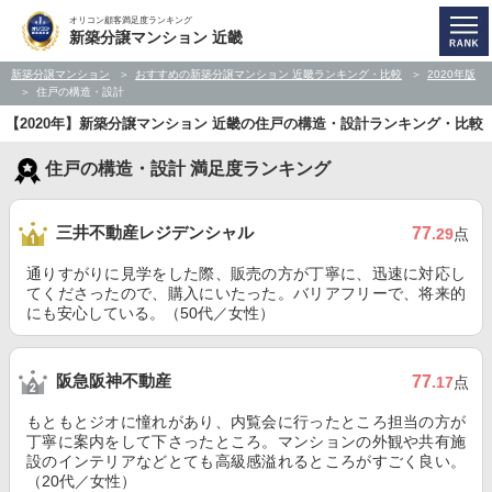
オリコン顧客満足度ランキング
新築分譲マンション 近畿
新築分譲マンション
おすすめの新築分譲マンション 近畿ランキング・比較
2020年版
住戸の構造・設計
【2020年】新築分譲マンション 近畿の住戸の構造・設計ランキング・比較
住戸の構造・設計 満足度ランキング
三井不動産レジデンシャル
77
.29
点
通りすがりに見学をした際、販売の方が丁寧に、迅速に対応し
てくださったので、購入にいたった。バリアフリーで、将来的
にも安心している。（50代／女性）
阪急阪神不動産
77
.17
点
もともとジオに憧れがあり、内覧会に行ったところ担当の方が
丁寧に案内をして下さったところ。マンションの外観や共有施
設のインテリアなどとても高級感溢れるところがすごく良い。
（20代／女性）