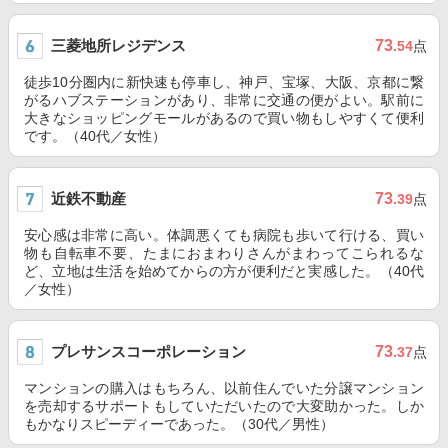
三菱地所レジデンス
73
.54
点
徒歩10分圏内に新快速も停車し、神戸、宝塚、大阪、京都に繋
がるハブステーションがあり、非常に交通の便がよい。駅前に
大きなショッピングモールがあるので買い物もしやすくて便利
です。（40代／女性）
近鉄不動産
73
.39
点
安心感は非常に高い。体調悪くても病院も歩いて行ける、買い
物も自転車不要、たまにおまわりさんがまわってこられるな
ど、立地は生活を始めてからの方が便利だと実感した。（40代
／女性）
プレサンスコーポレーション
73
.37
点
マンションの購入はもちろん、以前住んでいた分譲マンション
を売却するサポートもしていただいたので大変助かった。しか
もかなりスピーディーであった。（30代／男性）