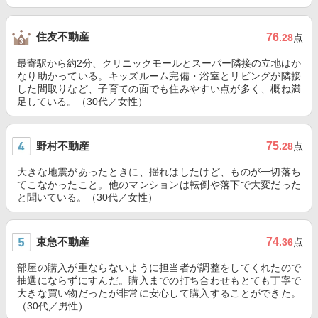
住友不動産
76
.28
点
最寄駅から約2分、クリニックモールとスーパー隣接の立地はか
なり助かっている。キッズルーム完備・浴室とリビングが隣接
した間取りなど、子育ての面でも住みやすい点が多く、概ね満
足している。（30代／女性）
野村不動産
75
.28
点
大きな地震があったときに、揺れはしたけど、ものが一切落ち
てこなかったこと。他のマンションは転倒や落下で大変だった
と聞いている。（30代／女性）
東急不動産
74
.36
点
部屋の購入が重ならないように担当者が調整をしてくれたので
抽選にならずにすんだ。購入までの打ち合わせもとても丁寧で
大きな買い物だったが非常に安心して購入することができた。
（30代／男性）