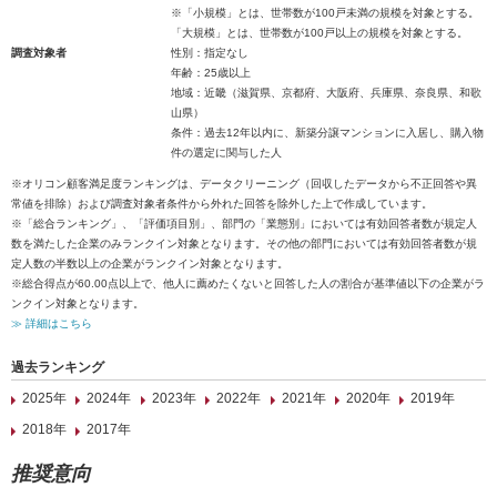
※「小規模」とは、世帯数が100戸未満の規模を対象とする。
「大規模」とは、世帯数が100戸以上の規模を対象とする。
調査対象者
性別：指定なし
年齢：25歳以上
地域：近畿（滋賀県、京都府、大阪府、兵庫県、奈良県、和歌
山県）
条件：過去12年以内に、新築分譲マンションに入居し、購入物
件の選定に関与した人
※オリコン顧客満足度ランキングは、データクリーニング（回収したデータから不正回答や異
常値を排除）および調査対象者条件から外れた回答を除外した上で作成しています。
※「総合ランキング」、「評価項目別」、部門の「業態別」においては有効回答者数が規定人
数を満たした企業のみランクイン対象となります。その他の部門においては有効回答者数が規
定人数の半数以上の企業がランクイン対象となります。
※総合得点が60.00点以上で、他人に薦めたくないと回答した人の割合が基準値以下の企業がラ
ンクイン対象となります。
≫ 詳細はこちら
過去ランキング
2025年
2024年
2023年
2022年
2021年
2020年
2019年
2018年
2017年
推奨意向