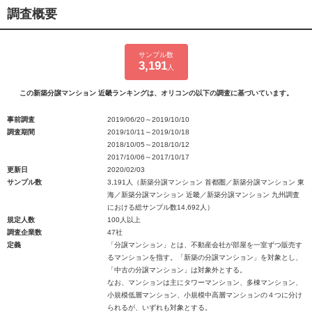
調査概要
サンプル数
3,191
人
この新築分譲マンション 近畿ランキングは、オリコンの以下の調査に基づいています。
事前調査
2019/06/20～2019/10/10
調査期間
2019/10/11～2019/10/18
2018/10/05～2018/10/12
2017/10/06～2017/10/17
更新日
2020/02/03
サンプル数
3,191人（新築分譲マンション 首都圏／新築分譲マンション 東
海／新築分譲マンション 近畿／新築分譲マンション 九州調査
における総サンプル数14,692人）
規定人数
100人以上
調査企業数
47社
定義
「分譲マンション」とは、不動産会社が部屋を一室ずつ販売す
るマンションを指す。「新築の分譲マンション」を対象とし、
「中古の分譲マンション」は対象外とする。
なお、マンションは主にタワーマンション、多棟マンション、
小規模低層マンション、小規模中高層マンションの４つに分け
られるが、いずれも対象とする。