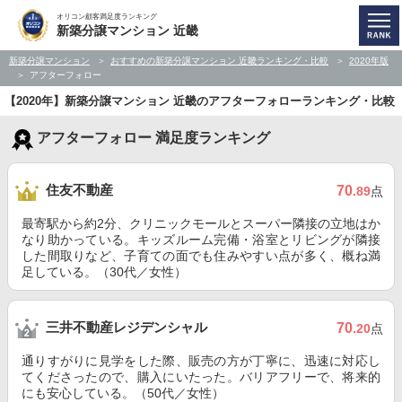
オリコン顧客満足度ランキング
新築分譲マンション 近畿
新築分譲マンション
おすすめの新築分譲マンション 近畿ランキング・比較
2020年版
アフターフォロー
【2020年】新築分譲マンション 近畿のアフターフォローランキング・比較
アフターフォロー 満足度ランキング
住友不動産
70
.89
点
最寄駅から約2分、クリニックモールとスーパー隣接の立地はか
なり助かっている。キッズルーム完備・浴室とリビングが隣接
した間取りなど、子育ての面でも住みやすい点が多く、概ね満
足している。（30代／女性）
三井不動産レジデンシャル
70
.20
点
通りすがりに見学をした際、販売の方が丁寧に、迅速に対応し
てくださったので、購入にいたった。バリアフリーで、将来的
にも安心している。（50代／女性）