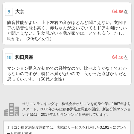
大京
64
.86
点
防音性能がよい。上下左右の音がほとんど聞こえない。玄関ド
アの防音性能も高く、赤ちゃんが泣いていてもドアを開けない
と聞こえない。乳幼児がいる我が家では、とても安心したし、
助かる。（30代／女性）
和田興産
64
.10
点
マンション購入が初めての経験なので、比べようがなくてわか
らないのですが、特に不満がないので、良かった点ばかりだと
思っています。（50代／女性）
オリコンランキングは、株式会社オリコンを前身企業に1967年より
スタート。2006年からは顧客満足度調査を開始。新築分譲マンショ
ン 近畿は、2017年よりランキングを発表しています。
オリコン顧客満足度調査では、実際にサービスを利用した
3,191
人にアンケ
ート調査を実施。