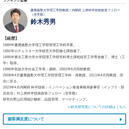
ランキング監修
慶應義塾大学理工学部教授／内閣府 上席科学技術政策フェロー
（非常勤）
鈴木秀男
【経歴】
1989年慶應義塾大学理工学部管理工学科卒業。
1992年ロチェスター大学経営大学院修士課程修了。
1996年東京工業大学大学院理工学研究科博士課程経営工学専攻修了。博士（工
学）取得。
1996年筑波大学社会工学系・講師。2002年6月同助教授。
2008年4月慶應義塾大学理工学部管理工学科・准教授。2011年4月同教授、現
在に至る。
2023年4月内閣府 科学技術・イノベーション推進事務局参事官（インフラ・防
災担当）付上席科学技術政策フェロー（非常勤）
研究分野は応用統計解析、品質管理、マーケティング。
≫鈴木研究室についての詳細はこちら
顧客満足度について