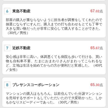
東急不動産
67
.02
点
部屋の購入が重ならないように担当者が調整をしてくれたので
抽選にならずにすんだ。購入までの打ち合わせもとても丁寧で
大きな買い物だったが非常に安心して購入することができた。
（30代／男性）
近鉄不動産
65
.67
点
安心感は非常に高い。体調悪くても病院も歩いて行ける、買い
物も自転車不要、たまにおまわりさんがまわってこられるな
ど、立地は生活を始めてからの方が便利だと実感した。（40代
／女性）
プレサンスコーポレーション
65
.30
点
マンションの購入はもちろん、以前住んでいた分譲マンション
を売却するサポートもしていただいたので大変助かった。しか
もかなりスピーディーであった。（30代／男性）