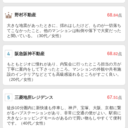
野村不動産
68
.84
点
大きな地震があったときに、揺れはしたけど、ものが一切落ち
てこなかったこと。他のマンションは転倒や落下で大変だった
と聞いている。（30代／女性）
阪急阪神不動産
68
.82
点
もともとジオに憧れがあり、内覧会に行ったところ担当の方が
丁寧に案内をして下さったところ。マンションの外観や共有施
設のインテリアなどとても高級感溢れるところがすごく良い。
（20代／女性）
三菱地所レジデンス
67
.51
点
徒歩10分圏内に新快速も停車し、神戸、宝塚、大阪、京都に繋
がるハブステーションがあり、非常に交通の便がよい。駅前に
大きなショッピングモールがあるので買い物もしやすくて便利
です。（40代／女性）