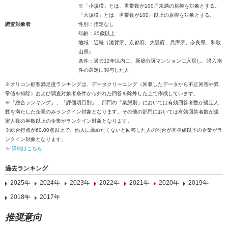
※「小規模」とは、世帯数が100戸未満の規模を対象とする。
「大規模」とは、世帯数が100戸以上の規模を対象とする。
調査対象者
性別：指定なし
年齢：25歳以上
地域：近畿（滋賀県、京都府、大阪府、兵庫県、奈良県、和歌
山県）
条件：過去12年以内に、新築分譲マンションに入居し、購入物
件の選定に関与した人
※オリコン顧客満足度ランキングは、データクリーニング（回収したデータから不正回答や異
常値を排除）および調査対象者条件から外れた回答を除外した上で作成しています。
※「総合ランキング」、「評価項目別」、部門の「業態別」においては有効回答者数が規定人
数を満たした企業のみランクイン対象となります。その他の部門においては有効回答者数が規
定人数の半数以上の企業がランクイン対象となります。
※総合得点が60.00点以上で、他人に薦めたくないと回答した人の割合が基準値以下の企業がラ
ンクイン対象となります。
≫ 詳細はこちら
過去ランキング
2025年
2024年
2023年
2022年
2021年
2020年
2019年
2018年
2017年
推奨意向