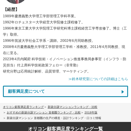
【経歴】
1989年慶應義塾大学理工学部管理工学科卒業。
1992年ロチェスター大学経営大学院修士課程修了。
1996年東京工業大学大学院理工学研究科博士課程経営工学専攻修了。博士（工
学）取得。
1996年筑波大学社会工学系・講師。2002年6月同助教授。
2008年4月慶應義塾大学理工学部管理工学科・准教授。2011年4月同教授、現
在に至る。
2023年4月内閣府 科学技術・イノベーション推進事務局参事官（インフラ・防
災担当）付上席科学技術政策フェロー（非常勤）
研究分野は応用統計解析、品質管理、マーケティング。
≫鈴木研究室についての詳細はこちら
顧客満足度について
オリコン顧客満足度ランキング
新築分譲マンションランキング・比較
おすすめの新築分譲マンション 首都圏ランキング・比較
2018年版
新築分譲マンション 首都圏の住戸の構造・設計ランキング・口コミ情報
オリコン顧客満足度
ランキング一覧