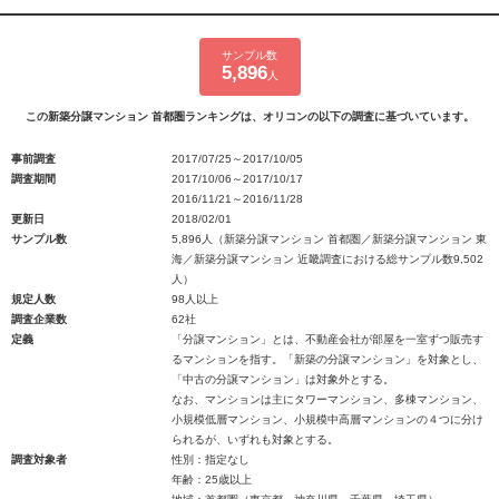
サンプル数
5,896
人
この新築分譲マンション 首都圏ランキングは、オリコンの以下の調査に基づいています。
事前調査
2017/07/25～2017/10/05
調査期間
2017/10/06～2017/10/17
2016/11/21～2016/11/28
更新日
2018/02/01
サンプル数
5,896人（新築分譲マンション 首都圏／新築分譲マンション 東
海／新築分譲マンション 近畿調査における総サンプル数9,502
人）
規定人数
98人以上
調査企業数
62社
定義
「分譲マンション」とは、不動産会社が部屋を一室ずつ販売す
るマンションを指す。「新築の分譲マンション」を対象とし、
「中古の分譲マンション」は対象外とする。
なお、マンションは主にタワーマンション、多棟マンション、
小規模低層マンション、小規模中高層マンションの４つに分け
られるが、いずれも対象とする。
調査対象者
性別：指定なし
年齢：25歳以上