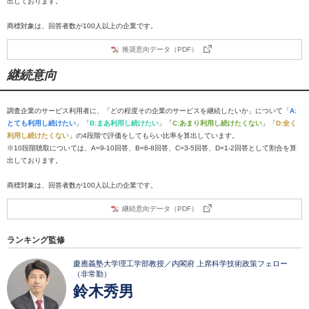
出しております。
商標対象は、回答者数が100人以上の企業です。
推奨意向データ（PDF）
継続意向
調査企業のサービス利用者に、「どの程度その企業のサービスを継続したいか」について「
A:
とても利用し続けたい
」「
B:まあ利用し続けたい
」「
C:あまり利用し続けたくない
」「
D:全く
利用し続けたくない
」の4段階で評価をしてもらい比率を算出しています。
※10段階聴取については、A=9-10回答、B=6-8回答、C=3-5回答、D=1-2回答として割合を算
出しております。
商標対象は、回答者数が100人以上の企業です。
継続意向データ（PDF）
ランキング監修
慶應義塾大学理工学部教授／内閣府 上席科学技術政策フェロー
（非常勤）
鈴木秀男