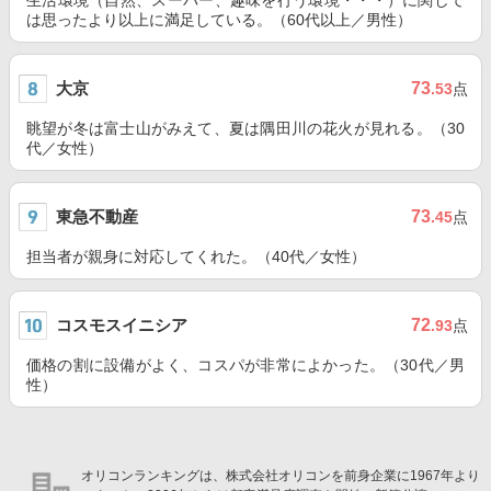
生活環境（自然、スーパー、趣味を行う環境・・・）に関して
は思ったより以上に満足している。（60代以上／男性）
大京
73
.53
点
眺望が冬は富士山がみえて、夏は隅田川の花火が見れる。（30
代／女性）
東急不動産
73
.45
点
担当者が親身に対応してくれた。（40代／女性）
コスモスイニシア
72
.93
点
価格の割に設備がよく、コスパが非常によかった。（30代／男
性）
オリコンランキングは、株式会社オリコンを前身企業に1967年より