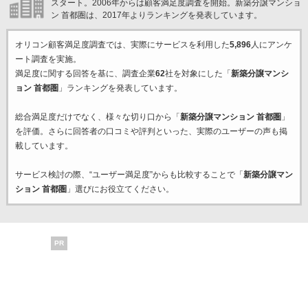
スタート。2006年からは顧客満足度調査を開始。新築分譲マンショ
ン 首都圏は、2017年よりランキングを発表しています。
オリコン顧客満足度調査では、実際にサービスを利用した
5,896
人にアンケ
ート調査を実施。
満足度に関する回答を基に、調査企業
62
社を対象にした「
新築分譲マンシ
ョン 首都圏
」ランキングを発表しています。
総合満足度だけでなく、様々な切り口から「
新築分譲マンション 首都圏
」
を評価。さらに回答者の口コミや評判といった、実際のユーザーの声も掲
載しています。
サービス検討の際、“ユーザー満足度”からも比較することで「
新築分譲マン
ション 首都圏
」選びにお役立てください。
PR