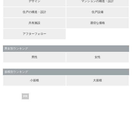
デザイン
マンションの構造・設計
住戸の構造・設計
住戸設備
共有施設
適切な価格
アフターフォロー
男女別ランキング
男性
女性
規模別ランキング
小規模
大規模
PR