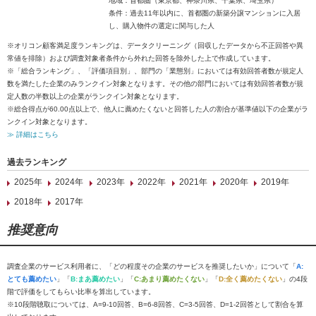
地域：首都圏（東京都、神奈川県、千葉県、埼玉県）
条件：過去11年以内に、首都圏の新築分譲マンションに入居
し、購入物件の選定に関与した人
※オリコン顧客満足度ランキングは、データクリーニング（回収したデータから不正回答や異
常値を排除）および調査対象者条件から外れた回答を除外した上で作成しています。
※「総合ランキング」、「評価項目別」、部門の「業態別」においては有効回答者数が規定人
数を満たした企業のみランクイン対象となります。その他の部門においては有効回答者数が規
定人数の半数以上の企業がランクイン対象となります。
※総合得点が60.00点以上で、他人に薦めたくないと回答した人の割合が基準値以下の企業がラ
ンクイン対象となります。
≫ 詳細はこちら
過去ランキング
2025年
2024年
2023年
2022年
2021年
2020年
2019年
2018年
2017年
推奨意向
調査企業のサービス利用者に、「どの程度その企業のサービスを推奨したいか」について「
A:
とても薦めたい
」「
B:まあ薦めたい
」「
C:あまり薦めたくない
」「
D:全く薦めたくない
」の4段
階で評価をしてもらい比率を算出しています。
※10段階聴取については、A=9-10回答、B=6-8回答、C=3-5回答、D=1-2回答として割合を算