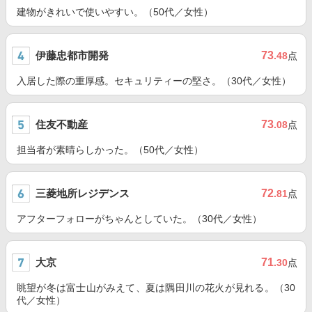
建物がきれいで使いやすい。（50代／女性）
伊藤忠都市開発
73
.48
点
入居した際の重厚感。セキュリティーの堅さ。（30代／女性）
住友不動産
73
.08
点
担当者が素晴らしかった。（50代／女性）
三菱地所レジデンス
72
.81
点
アフターフォローがちゃんとしていた。（30代／女性）
大京
71
.30
点
眺望が冬は富士山がみえて、夏は隅田川の花火が見れる。（30
代／女性）