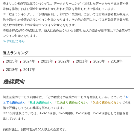
※オリコン顧客満足度ランキングは、データクリーニング（回収したデータから不正回答や異
常値を排除）および調査対象者条件から外れた回答を除外した上で作成しています。
※「総合ランキング」、「評価項目別」、部門の「業態別」においては有効回答者数が規定人
数を満たした企業のみランクイン対象となります。その他の部門においては有効回答者数が規
定人数の半数以上の企業がランクイン対象となります。
※総合得点が60.00点以上で、他人に薦めたくないと回答した人の割合が基準値以下の企業がラ
ンクイン対象となります。
≫ 詳細はこちら
過去ランキング
2025年
2024年
2023年
2022年
2021年
2020年
2019年
2018年
2017年
推奨意向
調査企業のサービス利用者に、「どの程度その企業のサービスを推奨したいか」について「
A:
とても薦めたい
」「
B:まあ薦めたい
」「
C:あまり薦めたくない
」「
D:全く薦めたくない
」の4段
階で評価をしてもらい比率を算出しています。
※10段階聴取については、A=9-10回答、B=6-8回答、C=3-5回答、D=1-2回答として割合を算
出しております。
商標対象は、回答者数が100人以上の企業です。