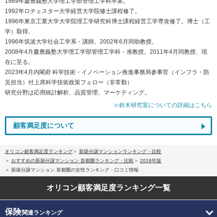
1989年慶應義塾大学理工学部管理工学科卒業。
1992年ロチェスター大学経営大学院修士課程修了。
1996年東京工業大学大学院理工学研究科博士課程経営工学専攻修了。博士（工
学）取得。
1996年筑波大学社会工学系・講師。2002年6月同助教授。
2008年4月慶應義塾大学理工学部管理工学科・准教授。2011年4月同教授、現
在に至る。
2023年4月内閣府 科学技術・イノベーション推進事務局参事官（インフラ・防
災担当）付上席科学技術政策フェロー（非常勤）
研究分野は応用統計解析、品質管理、マーケティング。
≫鈴木研究室についての詳細はこちら
顧客満足度について
オリコン顧客満足度ランキング
新築分譲マンションランキング・比較
おすすめの新築分譲マンション 首都圏ランキング・比較
2018年版
新築分譲マンション 首都圏の女性ランキング・口コミ情報
オリコン顧客満足度
ランキング一覧
保険
関連ランキング