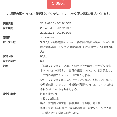
5,896
人
この新築分譲マンション 首都圏ランキングは、オリコンの以下の調査に基づいています。
事前調査
2017/07/25～2017/10/05
調査期間
2017/10/06～2017/10/17
2016/11/21～2016/11/28
更新日
2018/02/01
サンプル数
5,896人（新築分譲マンション 首都圏／新築分譲マンション 東
海／新築分譲マンション 近畿調査における総サンプル数9,502
人）
規定人数
98人以上
調査企業数
62社
定義
「分譲マンション」とは、不動産会社が部屋を一室ずつ販売す
るマンションを指す。「新築の分譲マンション」を対象とし、
「中古の分譲マンション」は対象外とする。
なお、マンションは主にタワーマンション、多棟マンション、
小規模低層マンション、小規模中高層マンションの４つに分け
られるが、いずれも対象とする。
調査対象者
性別：指定なし
年齢：25歳以上
地域：首都圏（東京都、神奈川県、千葉県、埼玉県）
条件：過去11年以内に、首都圏の新築分譲マンションに入居
し、購入物件の選定に関与した人