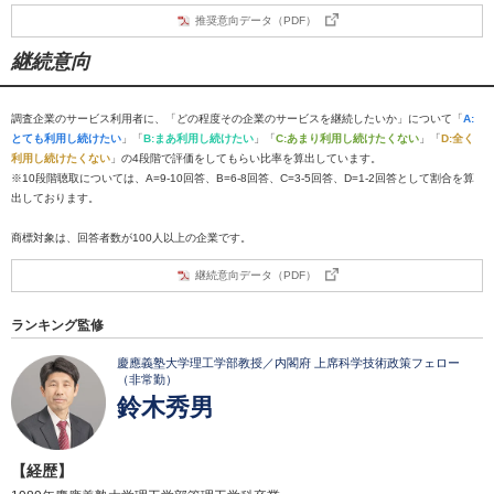
推奨意向データ（PDF）
継続意向
調査企業のサービス利用者に、「どの程度その企業のサービスを継続したいか」について「
A:
とても利用し続けたい
」「
B:まあ利用し続けたい
」「
C:あまり利用し続けたくない
」「
D:全く
利用し続けたくない
」の4段階で評価をしてもらい比率を算出しています。
※10段階聴取については、A=9-10回答、B=6-8回答、C=3-5回答、D=1-2回答として割合を算
出しております。
商標対象は、回答者数が100人以上の企業です。
継続意向データ（PDF）
ランキング監修
慶應義塾大学理工学部教授／内閣府 上席科学技術政策フェロー
（非常勤）
鈴木秀男
【経歴】