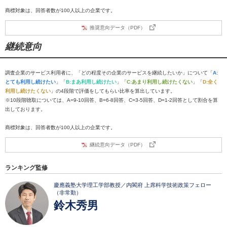
商標対象は、回答者数が100人以上の企業です。
推奨意向データ（PDF）
継続意向
調査企業のサービス利用者に、「どの程度その企業のサービスを継続したいか」について「
A:
とても利用し続けたい
」「
B:まあ利用し続けたい
」「
C:あまり利用し続けたくない
」「
D:全く
利用し続けたくない
」の4段階で評価をしてもらい比率を算出しています。
※10段階聴取については、A=9-10回答、B=6-8回答、C=3-5回答、D=1-2回答として割合を算
出しております。
商標対象は、回答者数が100人以上の企業です。
継続意向データ（PDF）
ランキング監修
慶應義塾大学理工学部教授／内閣府 上席科学技術政策フェロー
（非常勤）
鈴木秀男