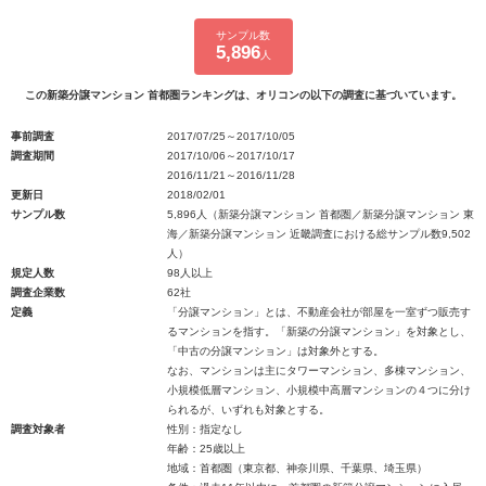
サンプル数
5,896
人
この新築分譲マンション 首都圏ランキングは、オリコンの以下の調査に基づいています。
事前調査
2017/07/25～2017/10/05
調査期間
2017/10/06～2017/10/17
2016/11/21～2016/11/28
更新日
2018/02/01
サンプル数
5,896人（新築分譲マンション 首都圏／新築分譲マンション 東
海／新築分譲マンション 近畿調査における総サンプル数9,502
人）
規定人数
98人以上
調査企業数
62社
定義
「分譲マンション」とは、不動産会社が部屋を一室ずつ販売す
るマンションを指す。「新築の分譲マンション」を対象とし、
「中古の分譲マンション」は対象外とする。
なお、マンションは主にタワーマンション、多棟マンション、
小規模低層マンション、小規模中高層マンションの４つに分け
られるが、いずれも対象とする。
調査対象者
性別：指定なし
年齢：25歳以上
地域：首都圏（東京都、神奈川県、千葉県、埼玉県）