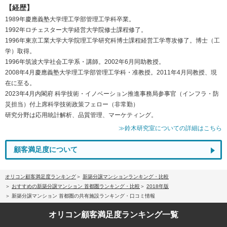
【経歴】
1989年慶應義塾大学理工学部管理工学科卒業。
1992年ロチェスター大学経営大学院修士課程修了。
1996年東京工業大学大学院理工学研究科博士課程経営工学専攻修了。博士（工
学）取得。
1996年筑波大学社会工学系・講師。2002年6月同助教授。
2008年4月慶應義塾大学理工学部管理工学科・准教授。2011年4月同教授、現
在に至る。
2023年4月内閣府 科学技術・イノベーション推進事務局参事官（インフラ・防
災担当）付上席科学技術政策フェロー（非常勤）
研究分野は応用統計解析、品質管理、マーケティング。
≫鈴木研究室についての詳細はこちら
顧客満足度について
オリコン顧客満足度ランキング
新築分譲マンションランキング・比較
おすすめの新築分譲マンション 首都圏ランキング・比較
2018年版
新築分譲マンション 首都圏の共有施設ランキング・口コミ情報
オリコン顧客満足度
ランキング一覧