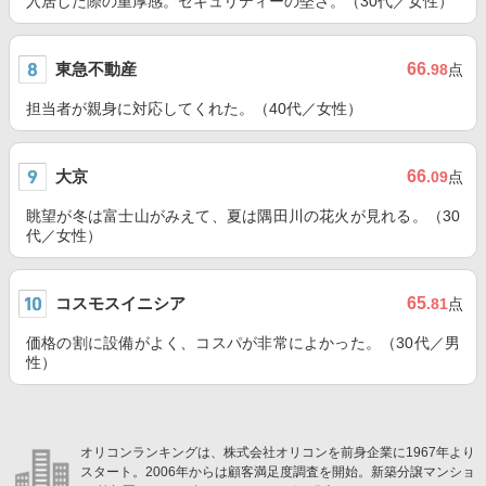
入居した際の重厚感。セキュリティーの堅さ。（30代／女性）
東急不動産
66
.98
点
担当者が親身に対応してくれた。（40代／女性）
大京
66
.09
点
眺望が冬は富士山がみえて、夏は隅田川の花火が見れる。（30
代／女性）
コスモスイニシア
65
.81
点
価格の割に設備がよく、コスパが非常によかった。（30代／男
性）
オリコンランキングは、株式会社オリコンを前身企業に1967年より
スタート。2006年からは顧客満足度調査を開始。新築分譲マンショ