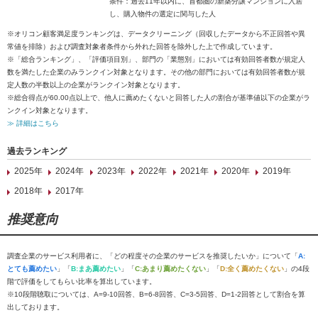
条件：過去11年以内に、首都圏の新築分譲マンションに入居
し、購入物件の選定に関与した人
※オリコン顧客満足度ランキングは、データクリーニング（回収したデータから不正回答や異
常値を排除）および調査対象者条件から外れた回答を除外した上で作成しています。
※「総合ランキング」、「評価項目別」、部門の「業態別」においては有効回答者数が規定人
数を満たした企業のみランクイン対象となります。その他の部門においては有効回答者数が規
定人数の半数以上の企業がランクイン対象となります。
※総合得点が60.00点以上で、他人に薦めたくないと回答した人の割合が基準値以下の企業がラ
ンクイン対象となります。
≫ 詳細はこちら
過去ランキング
2025年
2024年
2023年
2022年
2021年
2020年
2019年
2018年
2017年
推奨意向
調査企業のサービス利用者に、「どの程度その企業のサービスを推奨したいか」について「
A:
とても薦めたい
」「
B:まあ薦めたい
」「
C:あまり薦めたくない
」「
D:全く薦めたくない
」の4段
階で評価をしてもらい比率を算出しています。
※10段階聴取については、A=9-10回答、B=6-8回答、C=3-5回答、D=1-2回答として割合を算
出しております。