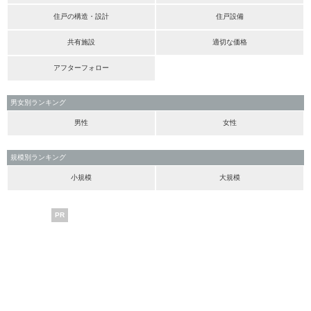
住戸の構造・設計
住戸設備
共有施設
適切な価格
アフターフォロー
男女別ランキング
男性
女性
規模別ランキング
小規模
大規模
PR