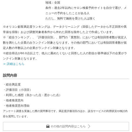
地域：全国
条件：過去2年以内にサロン検索予約サイトを自分で選び、メ
ニューの予約をしたことがある人
ただし、無料で施術を受けた人は除く
※オリコン顧客満足度ランキングは、データクリーニング（回収したデータから不正回答や異
常値を排除）および調査対象者条件から外れた回答を除外した上で作成しています。
※「総合ランキング」、「評価項目別」、部門の「業態別」においては有効回答者数が規定人
数を満たした企業のみランクイン対象となります。その他の部門においては有効回答者数が規
定人数の半数以上の企業がランクイン対象となります。
※総合得点が60.0点以上で、他人に薦めたくないと回答した人の割合が基準値以下の企業がラ
ンクイン対象となります。
≫ 詳細はこちら
設問内容
・総合満足度
・評価項目（小項目）
・利用した感想（良かった点・悪かった点）
・他者推奨意向
・他者推奨意向理由
アンケート調査を実施した際の質問事項です。満足度評価項目のほか、該当サービスの利用状況や検討内
容を質問しています。
その他の設問内容はこちら