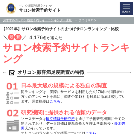
オリコン顧客満足度ランキング
サロン検索予約サイト
おすすめのサロン検索予約サイトランキング・比較
まつげサロン
【2021年】サロン検索予約サイトのまつげサロンランキング・比較
／
／
4,176
最
新
名が選んだ
サロン検索予約サイトランキ
ング
オリコン顧客満足度調査の特徴
日本最大級の規模による独自の調査
同ランキングは、実際にサービスを利用した4,176名の消費者の
方々のアンケートを基に、調査企業13社を対象に徹底比較してい
ます。調査概要は
こちら
。
研究機関に提供される信頼のデータ
ソースデータは
国立情報学研究所
を通じて学術研究機関に全て公
開されており、データ監修は慶應義塾大学理工学部教授・
鈴木秀
男
氏が行っています。
オリコンのランキングの概要については
こちら
。