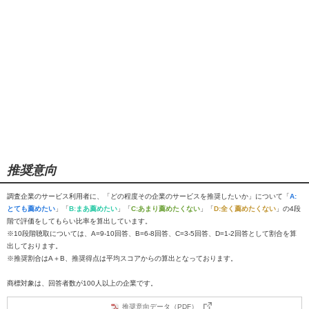
推奨意向
調査企業のサービス利用者に、「どの程度その企業のサービスを推奨したいか」について「
A:
とても薦めたい
」「
B:まあ薦めたい
」「
C:あまり薦めたくない
」「
D:全く薦めたくない
」の4段
階で評価をしてもらい比率を算出しています。
※10段階聴取については、A=9-10回答、B=6-8回答、C=3-5回答、D=1-2回答として割合を算
出しております。
※推奨割合はA＋B、推奨得点は平均スコアからの算出となっております。
商標対象は、回答者数が100人以上の企業です。
推奨意向データ（PDF）