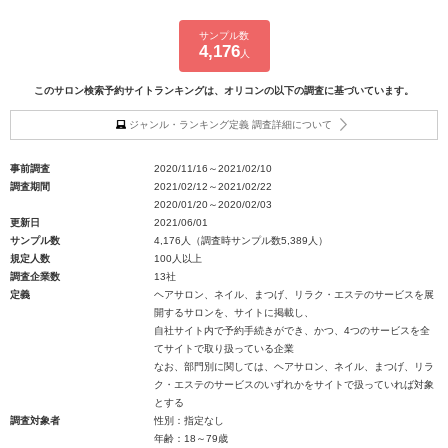
サンプル数
4,176
人
このサロン検索予約サイトランキングは、オリコンの以下の調査に基づいています。
ジャンル・ランキング定義 調査詳細について
事前調査
2020/11/16～2021/02/10
調査期間
2021/02/12～2021/02/22
2020/01/20～2020/02/03
更新日
2021/06/01
サンプル数
4,176人（調査時サンプル数5,389人）
規定人数
100人以上
調査企業数
13社
定義
ヘアサロン、ネイル、まつげ、リラク・エステのサービスを展
開するサロンを、サイトに掲載し、
自社サイト内で予約手続きができ、かつ、4つのサービスを全
てサイトで取り扱っている企業
なお、部門別に関しては、ヘアサロン、ネイル、まつげ、リラ
ク・エステのサービスのいずれかをサイトで扱っていれば対象
とする
調査対象者
性別：指定なし
年齢：18～79歳