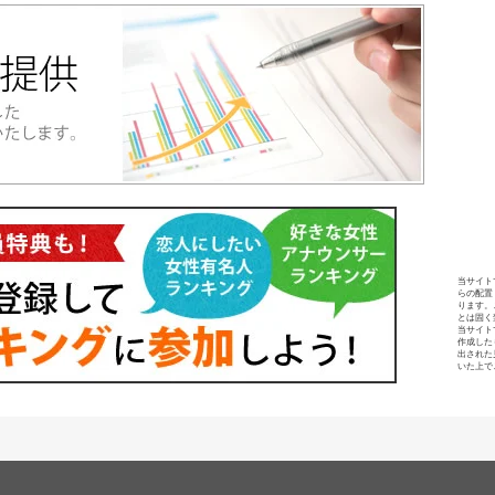
当サイト
らの配置
ります。
とは固く
当サイト
作成した
出された
いた上で