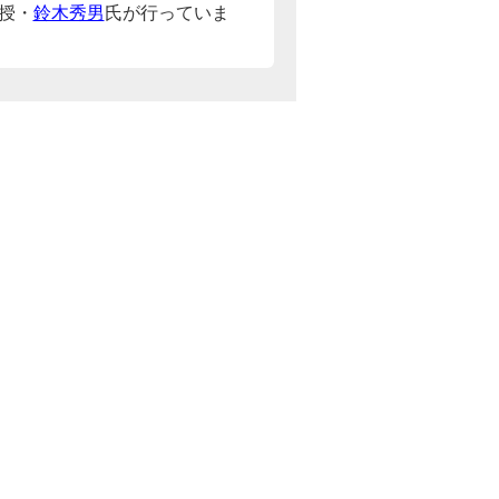
授・
鈴木秀男
氏が行っていま