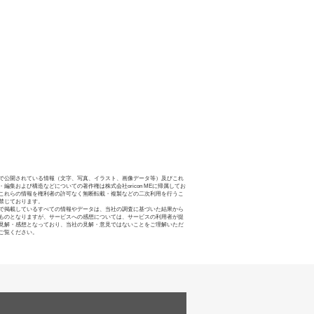
で公開されている情報（文字、写真、イラスト、画像データ等）及びこれ
・編集および構造などについての著作権は株式会社oricon MEに帰属してお
これらの情報を権利者の許可なく無断転載・複製などの二次利用を行うこ
禁じております。
で掲載しているすべての情報やデータは、当社の調査に基づいた結果から
ものとなりますが、サービスへの感想については、サービスの利用者が提
見解・感想となっており、当社の見解・意見ではないことをご理解いただ
ご覧ください。