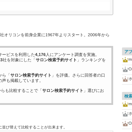
オリコンを前身企業に1967年よりスタート。2006年から
ア
サービスを利用した
4,176
人にアンケート調査を実施。
m
13
社を対象にした「
サロン検索予約サイト
」ランキングを
O
から「
サロン検索予約サイト
」を評価。さらに回答者の口
の声も掲載しています。
からも比較することで「
サロン検索予約サイト
」選びにお
検
m
O
に並び替えて比較することが出来ます。