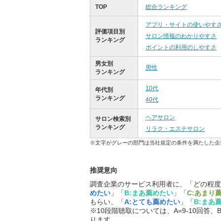
TOP
総合ランキング
アプリ・サイトの使いやす
評価項目別
サロン情報のわかりやすさ
ランキング
ポイントの利用のしやすさ
男女別
男性
ランキング
10代
年代別
ランキング
40代
ヘアサロン
サロン検索別
ランキング
リラク・エステサロン
※文字がグレーの部門は当社規定の条件を満たした企
推奨意向
調査企業のサービス利用者に、「どの程度
めたい
」「
B:まあ薦めたい
」「
C:あまり
もらい、「
A:とても薦めたい
」「
B:まあ
※10段階聴取については、A=9-10回答、B
ります。