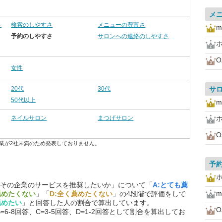
メ
さ
検索のしやすさ
メニューの豊富さ
m
予約のしやすさ
サロンへの連絡のしやすさ
O
女性
20代
30代
サ
50代以上
m
ネイルサロン
まつげサロン
O
業が2社未満のため発表しておりません。
予
その企業のサービスを推奨したいか」について「
A:とても薦
m
薦めたくない
」「
D:全く薦めたくない
」の4段階で評価をして
薦めたい
」と回答した人の割合で算出しています。
O
=6-8回答、C=3-5回答、D=1-2回答として割合を算出してお