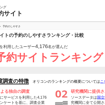
ング
約サイト
予約のしやすさ
サイトの予約のしやすさランキング・比較
4,176
を利用したユーザー
名が選んだ
予約サイトランキング
度調査の特徴
オリコンのランキングの概要については
こ
による独自の調査
研究機関に提供さ
サービスを利用した4,176
ソースデータは
国立
ンケートを基に、調査企業
究機関に全て公開さ