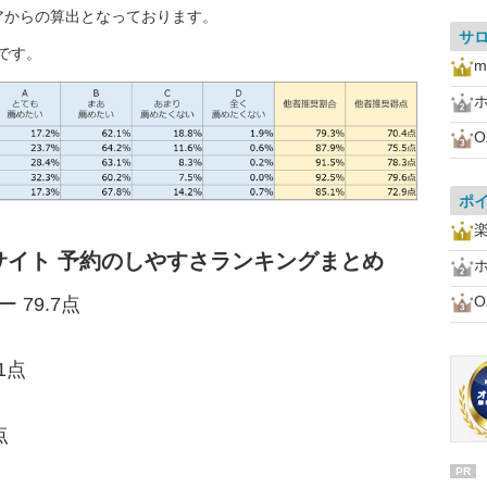
アからの算出となっております。
サ
です。
m
O
ポ
サイト 予約のしやすさランキングまとめ
O
 79.7点
1点
点
PR