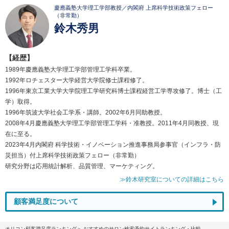
慶應義塾大学理工学部教授／内閣府 上席科学技術政策フェロー
（非常勤）
鈴木秀男
【経歴】
1989年慶應義塾大学理工学部管理工学科卒業。
1992年ロチェスター大学経営大学院修士課程修了。
1996年東京工業大学大学院理工学研究科博士課程経営工学専攻修了。博士（工
学）取得。
1996年筑波大学社会工学系・講師。2002年6月同助教授。
2008年4月慶應義塾大学理工学部管理工学科・准教授。2011年4月同教授、現
在に至る。
2023年4月内閣府 科学技術・イノベーション推進事務局参事官（インフラ・防
災担当）付上席科学技術政策フェロー（非常勤）
研究分野は応用統計解析、品質管理、マーケティング。
≫鈴木研究室についての詳細はこちら
顧客満足度について
オリコン顧客満足度ランキング
おすすめのサロン検索予約サイトランキング・比較