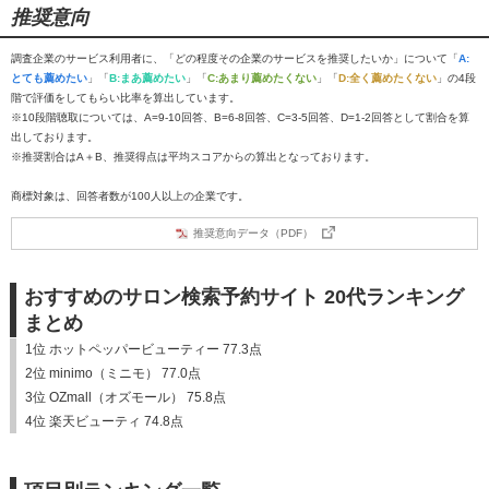
推奨意向
調査企業のサービス利用者に、「どの程度その企業のサービスを推奨したいか」について「
A:
とても薦めたい
」「
B:まあ薦めたい
」「
C:あまり薦めたくない
」「
D:全く薦めたくない
」の4段
階で評価をしてもらい比率を算出しています。
※10段階聴取については、A=9-10回答、B=6-8回答、C=3-5回答、D=1-2回答として割合を算
出しております。
※推奨割合はA＋B、推奨得点は平均スコアからの算出となっております。
商標対象は、回答者数が100人以上の企業です。
推奨意向データ（PDF）
おすすめのサロン検索予約サイト 20代ランキング
まとめ
1位 ホットペッパービューティー 77.3点
2位 minimo（ミニモ） 77.0点
3位 OZmall（オズモール） 75.8点
4位 楽天ビューティ 74.8点