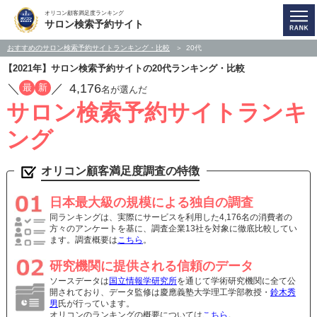
オリコン顧客満足度ランキング
サロン検索予約サイト
おすすめのサロン検索予約サイトランキング・比較
20代
【2021年】サロン検索予約サイトの20代ランキング・比較
／
／
4,176
最
新
名が選んだ
サロン検索予約サイトランキ
ング
オリコン顧客満足度調査の特徴
日本最大級の規模による独自の調査
同ランキングは、実際にサービスを利用した4,176名の消費者の
方々のアンケートを基に、調査企業13社を対象に徹底比較してい
ます。調査概要は
こちら
。
研究機関に提供される信頼のデータ
ソースデータは
国立情報学研究所
を通じて学術研究機関に全て公
開されており、データ監修は慶應義塾大学理工学部教授・
鈴木秀
男
氏が行っています。
オリコンのランキングの概要については
こちら
。