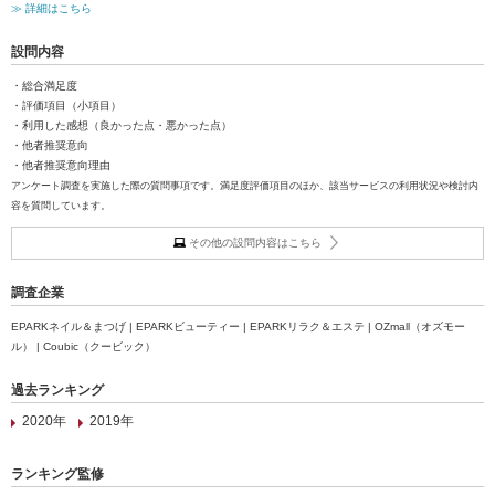
≫ 詳細はこちら
設問内容
・総合満足度
・評価項目（小項目）
・利用した感想（良かった点・悪かった点）
・他者推奨意向
・他者推奨意向理由
アンケート調査を実施した際の質問事項です。満足度評価項目のほか、該当サービスの利用状況や検討内
容を質問しています。
その他の設問内容はこちら
調査企業
EPARKネイル＆まつげ | EPARKビューティー | EPARKリラク＆エステ | OZmall（オズモー
ル） | Coubic（クービック）
過去ランキング
2020年
2019年
ランキング監修