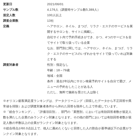
更新日
2021/06/01
サンプル数
4,176人（調査時サンプル数5,389人）
規定人数
100人以上
調査企業数
13社
定義
ヘアサロン、ネイル、まつげ、リラク・エステのサービスを展
開するサロンを、サイトに掲載し、
自社サイト内で予約手続きができ、かつ、4つのサービスを全
てサイトで取り扱っている企業
なお、部門別に関しては、ヘアサロン、ネイル、まつげ、リラ
ク・エステのサービスのいずれかをサイトで扱っていれば対象
とする
調査対象者
性別：指定なし
年齢：18～79歳
地域：全国
条件：過去2年以内にサロン検索予約サイトを自分で選び、メ
ニューの予約をしたことがある人
ただし、無料で施術を受けた人は除く
※オリコン顧客満足度ランキングは、データクリーニング（回収したデータから不正回答や異
常値を排除）および調査対象者条件から外れた回答を除外した上で作成しています。
※「総合ランキング」、「評価項目別」、部門の「業態別」においては有効回答者数が規定人
数を満たした企業のみランクイン対象となります。その他の部門においては有効回答者数が規
定人数の半数以上の企業がランクイン対象となります。
※総合得点が60.0点以上で、他人に薦めたくないと回答した人の割合が基準値以下の企業がラ
ンクイン対象となります。