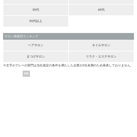
30代
40代
50代以上
サロン検索別ランキング
ヘアサロン
ネイルサロン
まつげサロン
リラク・エステサロン
※文字がグレーの部門は当社規定の条件を満たした企業が2社未満のため発表しておりません。
PR